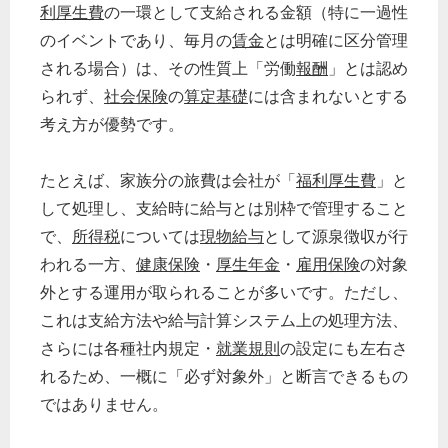
利厚生費
の一環として支給される金額（特に一過性
のイベントであり、毎月の
賃金
とは明確に区分管理
される場合）は、その性質上「労働
報酬
」とは認め
られず、
社会保険
の
算定基礎
には含まれないとする
考え方が優勢です。
たとえば、家族分の旅費は会社が「
福利厚生費
」と
して処理し、支給時に給与とは別枠で管理すること
で、
所得税
については
現物給与
として源泉徴収が行
われる一方、
健康保険
・
厚生年金
・
雇用保険
の対象
外とする運用が取られることが多いです。ただし、
これは支給方法や給与計算システム上の処理方法、
さらには各種社内規定・
就業規則
の設定にも左右さ
れるため、一概に「必ず対象外」と断言できるもの
ではありません。