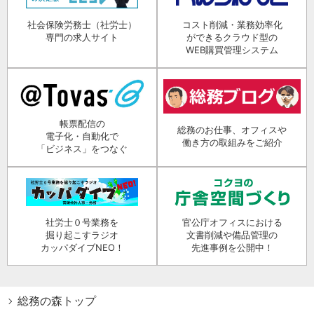
社会保険労務士（社労士）
コスト削減・業務効率化
専門の求人サイト
ができるクラウド型の
WEB購買管理システム
帳票配信の
総務のお仕事、オフィスや
電子化・自動化で
働き方の取組みをご紹介
「ビジネス」をつなぐ
社労士０号業務を
官公庁オフィスにおける
掘り起こすラジオ
文書削減や備品管理の
カッパダイブNEO！
先進事例を公開中！
総務の森トップ