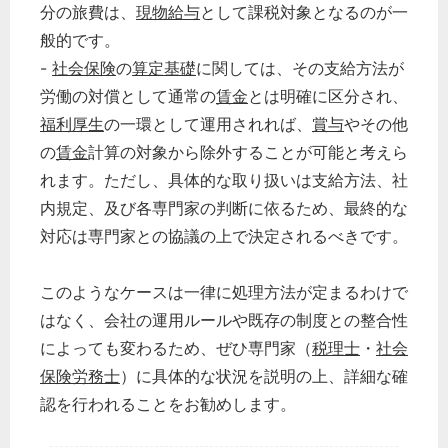
分の旅費は、
現物給与
として課税対象となるのが一
般的です。
-
社会保険
の
算定基礎
に関しては、その支給方法が
労働の対償として通常の
賃金
とは明確に区分され、
福利厚生
の一環として運用されれば、
賞与
やその他
の
賃金
計算の対象から除外することが可能と考えら
れます。ただし、具体的な取り扱いは支給方法、社
内規定、及び各専門家の判断に依るため、最終的な
対応は専門家との協議の上で決定されるべきです。
このようなケースは一律に処理方法が定まるわけで
はなく、会社の運用ルールや既存の制度との整合性
によっても変わるため、ぜひ専門家（
税理士
・
社会
保険労務士
）に具体的な状況を説明の上、詳細な確
認を行われることをお勧めします。