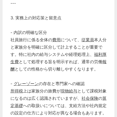
---
3. 実務上の対応策と留意点
- 内訳の明確な区分
社員旅行に係る全体の
費用
について、
従業員
本人分
と家族分を明確に区分して計上することが重要で
す。特に社内の給与システムや経理処理上、
福利厚
生費
として処理する旨を明示すれば、通常の労働
報
酬
としての性格から切り離しやすくなります。
-
グレーゾーン
の存在と専門家への確認
所得税
上は家族分の旅費が
現物給与
として課税対象
になるのは広く認識されていますが、
社会保険
の
算
定基礎
への取扱いについては、支給方法や社内規定
の設定の仕方により対応が異なる場合もあります。