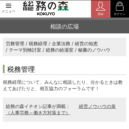
メニュー
登録
ログイン
相談の広場
労務管理
税務経理
企業法務
経営の知恵
テーマ別検討室
総務の給湯室
秘書のノウハウ
税務管理
税務経理について、みんなに相談したり、分かるときは教
えてあげたりと、相互協力のフォーラムです！
総務の森イチオシ記事が満載：
経営ノウハウの泉
（人事労務～働き方対策まで）