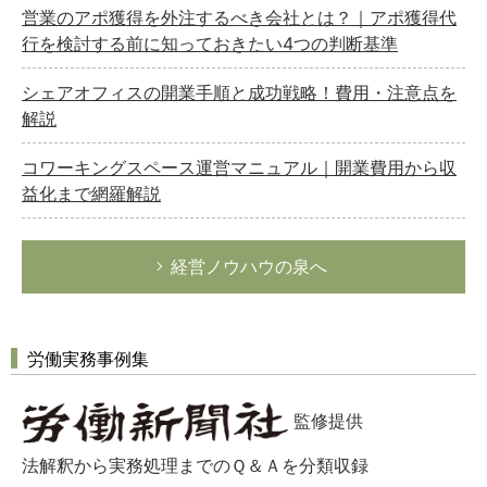
営業のアポ獲得を外注するべき会社とは？｜アポ獲得代
行を検討する前に知っておきたい4つの判断基準
シェアオフィスの開業手順と成功戦略！費用・注意点を
解説
コワーキングスペース運営マニュアル｜開業費用から収
益化まで網羅解説
経営ノウハウの泉へ
労働実務事例集
監修提供
法解釈から実務処理までのＱ＆Ａを分類収録