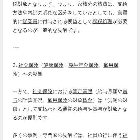
税対象となります。つまり、家族分の旅費は、支給
方法や内訳の明確な区分をしていたとしても、実質
的に
従業員
に付与される便益として
課税処理
が必要
となるのが一般的な見解です。
---
2.
社会保険
（
健康保険
・
厚生年金保険
、
雇用保
険
）への影響
一方で、
社会保険
における
算定基礎
（給与月額や
賞
与
の計算基礎、
雇用保険
の対象
賃金
）は「労働の対
償」として支払われる通常の給与や
賞与
が対象とな
るのが原則です。
多くの事例・専門家の見解では、社員旅行に伴う
福