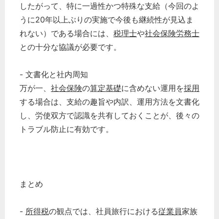
したがって、特に一過性かつ特殊な支給（今回のよ
どのカテゴリーに投稿しますか？
うに20年以上ぶりの実施で今後も継続性が見込ま
選択してください
れない）である場合には、
税理士
や
社会保険労務士
労務管理
との十分な協議が必要です。
税務経理
- 文書化と社内周知
企業法務
万が一、
社会保険
の
算定基礎
に含めない運用を
採用
経営の知恵
する場合は、支給の趣旨や内訳、運用方法を文書化
総務の給湯室
し、労使双方で認識を共有しておくことが、後々の
秘書のノウハウ
トラブル防止に有効です。
次へ
まとめ
-
所得税
の観点では、社員旅行における
従業員
家族