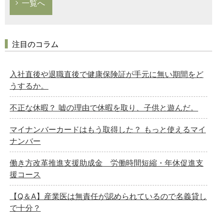
一覧へ
注目のコラム
入社直後や退職直後で健康保険証が手元に無い期間をど
うするか。
不正な休暇？ 嘘の理由で休暇を取り、子供と遊んだ。
マイナンバーカードはもう取得した？ もっと使えるマイ
ナンバー
働き方改革推進支援助成金 労働時間短縮・年休促進支
援コース
【Q＆A】産業医は無責任が認められているので名義貸し
で十分？