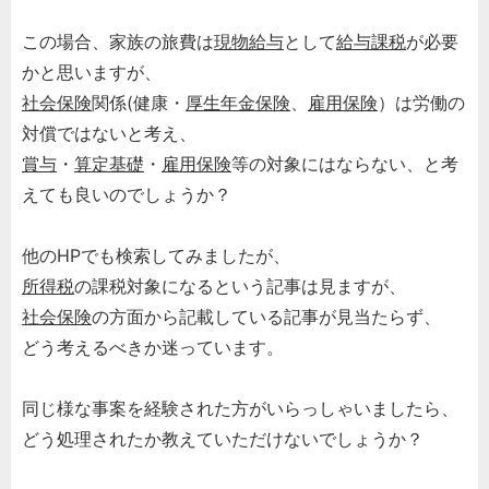
この場合、家族の旅費は
現物給与
として
給与課税
が必要
かと思いますが、
社会保険
関係(健康・
厚生年金保険
、
雇用保険
）は労働の
対償ではないと考え、
賞与
・
算定基礎
・
雇用保険
等の対象にはならない、と考
えても良いのでしょうか？
他のHPでも検索してみましたが、
所得税
の課税対象になるという記事は見ますが、
社会保険
の方面から記載している記事が見当たらず、
どう考えるべきか迷っています。
同じ様な事案を経験された方がいらっしゃいましたら、
どう処理されたか教えていただけないでしょうか？