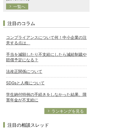
一覧へ
注目のコラム
コンプライアンスについて何！中小企業の注
意する点は、
手当を減額したり不支給にしたら減給制裁や
賠償予定になる？
法改正関係について
SDGsと人権について
学生納付特例の手続きをしなかった結果、障
害年金が不支給に
ランキングを見る
注目の相談スレッド