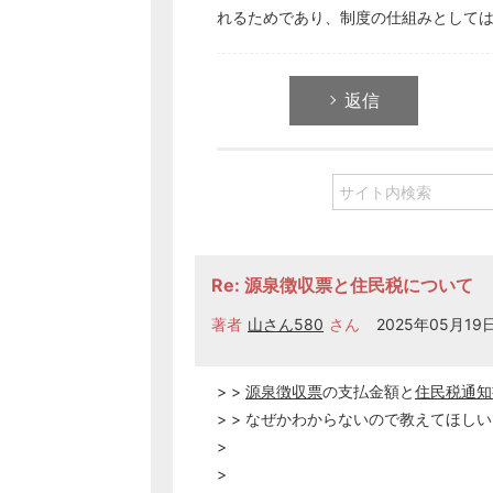
れるためであり、制度の仕組みとして
返信
Re: 源泉徴収票と住民税について
著者
山さん580
さん
2025年05月19日 
> >
源泉徴収票
の支払金額と
住民税
通知
> > なぜかわからないので教えてほし
>
>