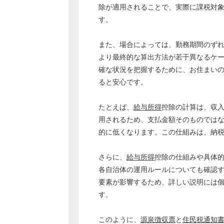
除が適用されることで、実際に課税対
す。
また、場合によっては、勤務期間のず
より最終的な算出方法が若干異なるケ
確な状況を把握するために、お住まい
ると安心です。
たとえば、
給与所得
控除の計算は、収
用されるため、支払金額そのものでは
的に低くなります。この仕組みは、納
さらに、
給与所得
控除の仕組みや具体
各自治体の運用ルールについても確認
要素が影響するため、詳しい説明には
す。
このように、
源泉徴収票
と
住民税
通知