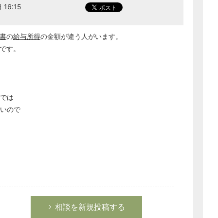
16:15
書
の
給与所得
の金額が違う人がいます。
いです。
では
ないので
相談を新規投稿する