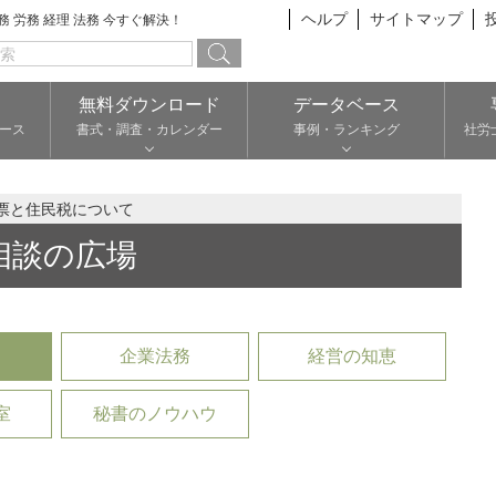
ヘルプ
サイトマップ
総務 労務 経理 法務 今すぐ解決！
無料ダウンロード
データベース
ース
書式・調査・カレンダー
事例・ランキング
社労
票と住民税について
相談の広場
企業法務
経営の知恵
室
秘書のノウハウ