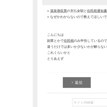
>
源泉徴収票
の支払金額と
住民税
通知書
> なぜかわからないので教えてほしい
こんにちは
副業とかで
住民税
のみ申告しているの
違うだけでは多いか少ないかが解らな
これくらいかと
とりあえず
返信