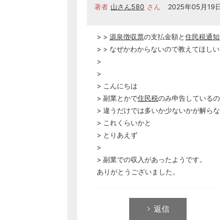
著者
山さん580
さん
2025年05月19日 
> >
源泉徴収票
の支払金額と
住民税
通知
> > なぜかわからないので教えてほし
>
>
> こんにちは
> 副業とかで
住民税
のみ申告しているの
> 違うだけでは多いか少ないかが解ら
> これくらいかと
> とりあえず
>
> 副業での収入があったようです。
ありがとうございました。
返信