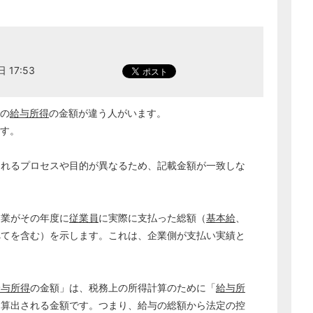
 17:53
の
給与所得
の金額が違う人がいます。
です。
されるプロセスや目的が異なるため、記載金額が一致しな
企業がその年度に
従業員
に実際に支払った総額（
基本給
、
べてを含む）を示します。これは、企業側が支払い実績と
給与所得
の金額」は、税務上の所得計算のために「
給与所
に算出される金額です。つまり、給与の総額から法定の控