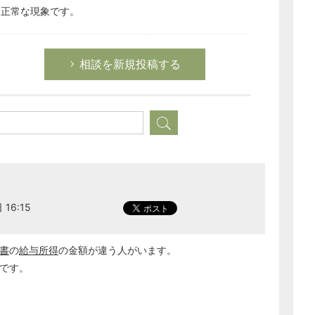
は正常な現象です。
経営の知恵
総務の給湯室
秘書のノウハウ
相談を新規投稿する
次へ
16:15
書
の
給与所得
の金額が違う人がいます。
いです。