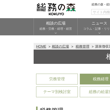
総務の森 - 
相談の広場
ニュース
総務・労務・経理・経営
コラム・記事・リリ
HOME
相談の広場
税務管理
源泉徴収
労務管理
税務経理
テーマ別検討室
総務の給湯