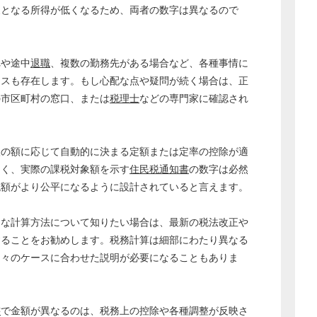
象となる所得が低くなるため、両者の数字は異なるので
れや途中
退職
、複数の勤務先がある場合など、各種事情に
ースも存在します。もし心配な点や疑問が続く場合は、正
の市区町村の窓口、または
税理士
などの専門家に確認され
入の額に応じて自動的に決まる定額または定率の控除が適
なく、実際の課税対象額を示す
住民税
通知書
の数字は必然
税額がより公平になるように設計されていると言えます。
的な計算方法について知りたい場合は、最新の税法改正や
どのカテゴリーに投稿しますか？
することをお勧めします。税務計算は細部にわたり異なる
選択してください
個々のケースに合わせた説明が必要になることもありま
労務管理
税務経理
書
で金額が異なるのは、税務上の控除や各種調整が反映さ
企業法務