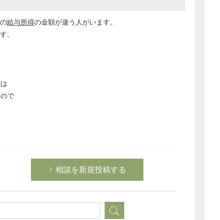
の
給与所得
の金額が違う人がいます。
です。
では
いので
相談を新規投稿する