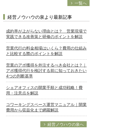
一覧へ
経営ノウハウの泉より最新記事
成約率が上がらない理由とは？ 営業現場で
実践できる改善策と研修のポイントを解説
営業代行の料金相場はいくら？費用の仕組み
と比較する際のポイントを解説
営業のアポ獲得を外注するべき会社とは？｜
アポ獲得代行を検討する前に知っておきたい
4つの判断基準
シェアオフィスの開業手順と成功戦略！費
用・注意点を解説
コワーキングスペース運営マニュアル｜開業
費用から収益化まで網羅解説
経営ノウハウの泉へ