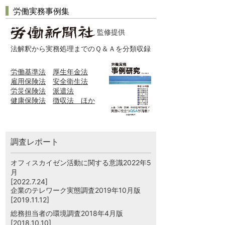
労働実務事例集
監修提供
法解釈から実務処理までのＱ＆Ａを分類収録
労働基準法
厚生年金法
雇用保険法
安全衛生法
労災保険法
派遣法
健康保険法
徴収法 ほか
調査レポート
オフィスカイゼン活動に関する意識2022年5
月
[2022.7.24]
企業のテレワーク実態調査2019年10月版
[2019.11.12]
総務担当者の環境調査2018年4月版
[2018.10.10]