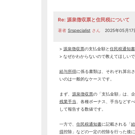
Re: 源泉徴収票と住民税について
著者
Srspecialist
さん
2025年05月17日
>
源泉徴収票
の支払金額と
住民税
通知書
> なぜかわからないので教えてほしい
給与所得
に係る書類は、それぞれ算出
いのは一般的なケースです。
まず、
源泉徴収票
の「支払金額」は、
残業手当
、各種ボーナス、手当などす
して報告する数値です。
一方で、
住民税
通知書
に記載される「
得
控除」などの一定の控除を行った後