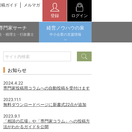
投稿ガイド
メルマガ
登録
ログイン
専門家サーチ
経営ノウハウの泉
士・税理士・行政書士
中小企業の支援情報
お知らせ
2024.4.22
専門家投稿用コラムへの自動投稿を受付けます
2023.11.1
無料ダウンロードページに新書式22点が追加
2023.9.1
「相談の広場」や「専門家コラム」への投稿方
法がわかるガイドを公開