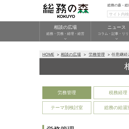
総務の森 - 
相談の広場
ニュース
総務・労務・経理・経営
コラム・記事・リリ
HOME
相談の広場
労務管理
任意継続
労務管理
税務経理
テーマ別検討室
総務の給湯