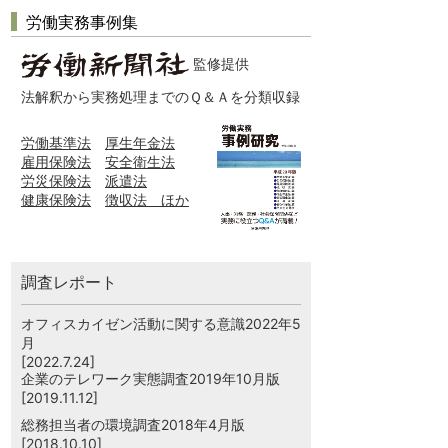
労働実務事例集
監修提供
法解釈から実務処理までのＱ＆Ａを分類収録
労働基準法
厚生年金法
雇用保険法
安全衛生法
労災保険法
派遣法
健康保険法
徴収法 ほか
調査レポート
オフィスカイゼン活動に関する意識2022年5
月
[2022.7.24]
企業のテレワーク実態調査2019年10月版
[2019.11.12]
総務担当者の環境調査2018年4月版
[2018.10.10]