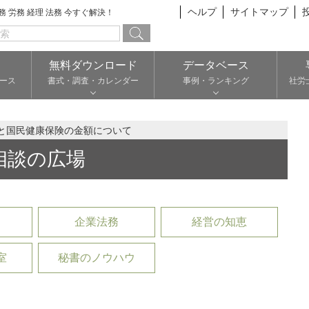
ヘルプ
サイトマップ
総務 労務 経理 法務 今すぐ解決！
無料ダウンロード
データベース
ース
書式・調査・カレンダー
事例・ランキング
社労
と国民健康保険の金額について
相談の広場
企業法務
経営の知恵
室
秘書のノウハウ