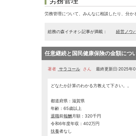
労務管理
労務管理について、みんなに相談したり、分か
総務の森イチオシ記事が満載：
経営ノウ
任意継続と国民健康保険の金額につ
著者
サラコール
さん
最終更新日:2025年06
どなたか計算のわかる方教えて下さい。。
都道府県：滋賀県
年齢：65歳以上
退職
前
報酬
月額：320千円
令和6年度年収：402万円
扶養
者なし