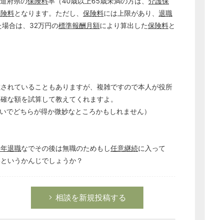
道府県の
保険料
率（40歳以上65歳未満の方は、
介護保
保険料
となります。ただし、
保険料
には上限があり、
退職
た場合は、32万円の
標準報酬月額
により算出した
保険料
と
掲載されていることもありますが、複雑ですので本人が役所
正確な額を試算して教えてくれますよ。
いでどちらが得か微妙なところかもしれません）
定年
退職
なでその後は無職のためもし
任意継続
に入って
いというかんじでしょうか？
相談を新規投稿する