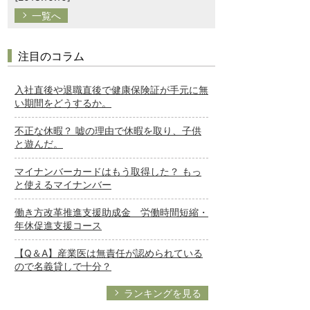
一覧へ
注目のコラム
入社直後や退職直後で健康保険証が手元に無
い期間をどうするか。
不正な休暇？ 嘘の理由で休暇を取り、子供
と遊んだ。
マイナンバーカードはもう取得した？ もっ
と使えるマイナンバー
働き方改革推進支援助成金 労働時間短縮・
年休促進支援コース
【Q＆A】産業医は無責任が認められている
ので名義貸しで十分？
ランキングを見る