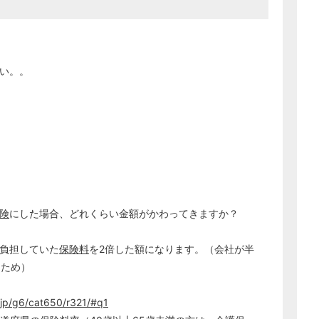
経営の知恵
総務の給湯室
秘書のノウハウ
さい。。
次へ
険
にした場合、どれくらい金額がかわってきますか？
負担していた
保険料
を2倍した額になります。（会社が半
るため）
.jp/g6/cat650/r321/#q1