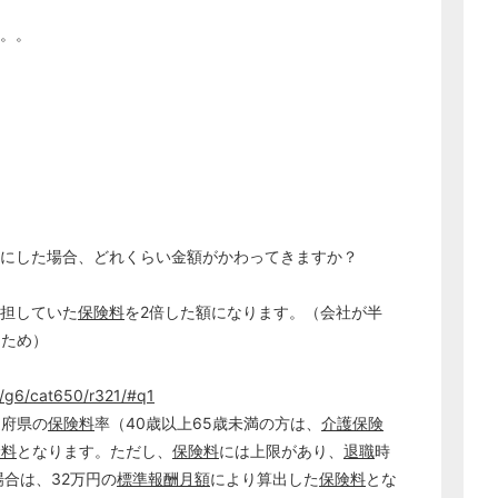
い。。
にした場合、どれくらい金額がかわってきますか？
担していた
保険料
を2倍した額になります。（会社が半
るため）
p/g6/cat650/r321/#q1
道府県の
保険料
率（40歳以上65歳未満の方は、
介護保険
険料
となります。ただし、
保険料
には上限があり、
退職
時
場合は、32万円の
標準報酬月額
により算出した
保険料
とな