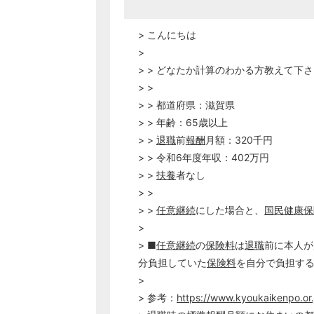
> こんにちは
>
> > どなたか計算のわかる方教えて下
> >
> > 都道府県：滋賀県
> > 年齢：65歳以上
> >
退職
前
報酬
月額：320千円
> > 令和6年度年収：402万円
> >
扶養
者なし
> >
> >
任意継続
にした場合と、
国民健康保
>
> ■
任意継続
の
保険料
は
退職
前に本人が
分負担していた
保険料
を自分で負担す
>
> 参考：
https://www.kyoukaikenpo.or