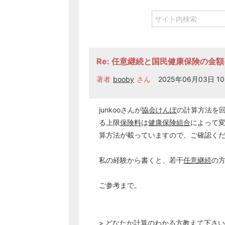
Re: 任意継続と国民健康保険の金
著者
booby
さん
2025年06月03日 10
junkooさんが
協会けんぽ
の計算方法を
る上限
保険料
は
健康保険組合
によって
算方法が載っていますので、ご確認く
私の経験から書くと、若干
任意継続
の
ご参考まで。
> どなたか計算のわかる方教えて下さ