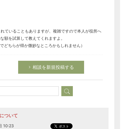
されていることもありますが、複雑ですので本人が役所へ
確な額を試算して教えてくれますよ。
でどちらが得か微妙なところかもしれません）
相談を新規投稿する
どのカテゴリーに投稿しますか？
選択してください
労務管理
額について
税務経理
 10:23
企業法務