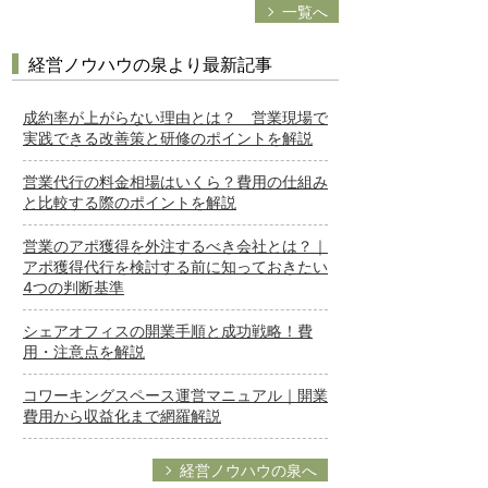
一覧へ
経営ノウハウの泉より最新記事
成約率が上がらない理由とは？ 営業現場で
実践できる改善策と研修のポイントを解説
営業代行の料金相場はいくら？費用の仕組み
と比較する際のポイントを解説
営業のアポ獲得を外注するべき会社とは？｜
アポ獲得代行を検討する前に知っておきたい
4つの判断基準
シェアオフィスの開業手順と成功戦略！費
用・注意点を解説
コワーキングスペース運営マニュアル｜開業
費用から収益化まで網羅解説
経営ノウハウの泉へ