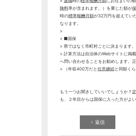
>
退職
時の
標準報酬月額
にお住まいの都
険料
率が含まれます。）を乗じた額が
時の
標準報酬月額
が32万円を超えてい
なります。
>
> ■国保
> 県ではなく市町村ごとに決まります。
> 計算方法は自治体のWebサイトに
へ問い合わせることをお勧めします。
> （年収400万だと
任意継続
と同額くら
もう一つお聞きしていいでしょうか？
も、２年目からは国保に入った方がよ
返信