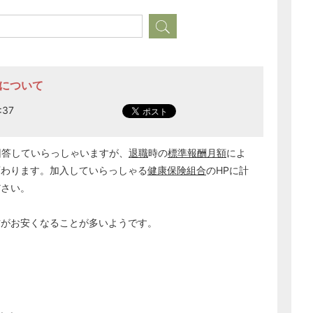
額について
:37
回答していらっしゃいますが、
退職
時の
標準報酬月額
によ
変わります。加入していらっしゃる
健康保険組合
のHPに計
ださい。
方がお安くなることが多いようです。
い。。