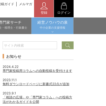
投稿ガイド
メルマガ
登録
ログイン
専門家サーチ
経営ノウハウの泉
士・税理士・行政書士
中小企業の支援情報
お知らせ
2024.4.22
専門家投稿用コラムへの自動投稿を受付けます
2023.11.1
無料ダウンロードページに新書式22点が追加
2023.9.1
「相談の広場」や「専門家コラム」への投稿方
法がわかるガイドを公開