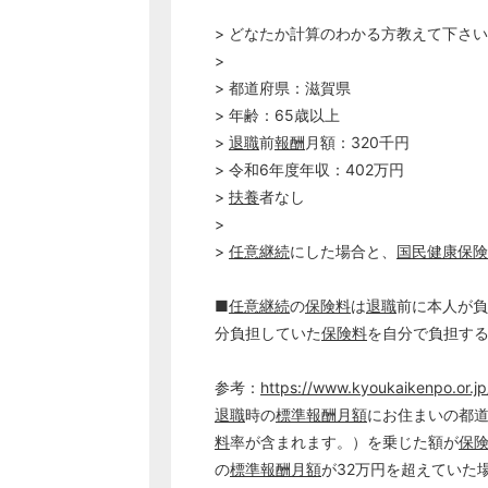
> どなたか計算のわかる方教えて下さ
>
> 都道府県：滋賀県
> 年齢：65歳以上
>
退職
前
報酬
月額：320千円
> 令和6年度年収：402万円
>
扶養
者なし
>
>
任意継続
にした場合と、
国民健康保険
■
任意継続
の
保険料
は
退職
前に本人が負
分負担していた
保険料
を自分で負担す
参考：
https://www.kyoukaikenpo.or.j
退職
時の
標準報酬月額
にお住まいの都
料
率が含まれます。）を乗じた額が
保
の
標準報酬月額
が32万円を超えていた