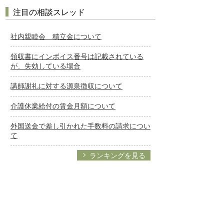
注目の相談スレッド
社内親睦会 積立金について
領収書にインボイス番号は記載されている
が、失効している場合
講師謝礼に対する源泉徴収について
介護休業給付の賃金月額について
外国送金で差し引かれた手数料の請求につい
て
ランキングを見る