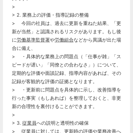
>
> 2. 業務上の評価・指導記録の整備
> 今回の社員は、過去に更新を重ねた結果、「更
新が当然」と認識されるリスクがあります。もし後
に
労働基準監督署
や
労働組合
などから異議が出た場
合に備え、
> ・具体的な業務上の問題点（「仕事が雑」「ス
ピードが遅い」「同僚との合わなさ」）について、
定期的な評価や面談記録、指導内容があれば、その
記録が客観的な評価の証拠となります。
> ・更新前に問題点を具体的に示し、改善指導を
行った事実（もしあれば）を整理しておくと、非更
新の合理性を裏付けることができます。
>
> 3.
従業員
への説明と透明性の確保
>
従業員
に対しては、更新時の評価や業務改善へ