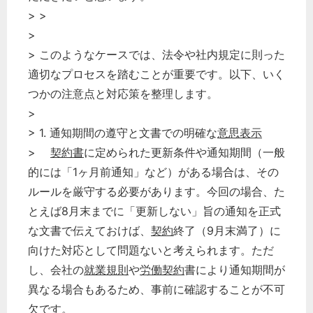
> >
>
> このようなケースでは、法令や社内規定に則った
適切なプロセスを踏むことが重要です。以下、いく
つかの注意点と対応策を整理します。
>
> 1. 通知期間の遵守と文書での明確な
意思表示
>
契約書
に定められた更新条件や通知期間（一般
的には「1ヶ月前通知」など）がある場合は、その
ルールを厳守する必要があります。今回の場合、た
とえば8月末までに「更新しない」旨の通知を正式
な文書で伝えておけば、
契約
終了（9月末満了）に
向けた対応として問題ないと考えられます。ただ
し、会社の
就業規則
や
労働契約
書により通知期間が
異なる場合もあるため、事前に確認することが不可
欠です。