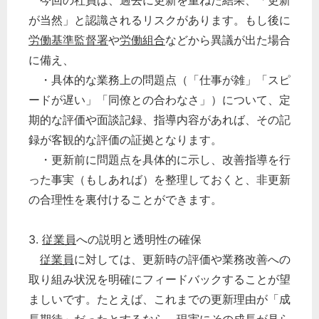
今回の社員は、過去に更新を重ねた結果、「更新
が当然」と認識されるリスクがあります。もし後に
労働基準監督署
や
労働組合
などから異議が出た場合
に備え、
・具体的な業務上の問題点（「仕事が雑」「スピ
ードが遅い」「同僚との合わなさ」）について、定
期的な評価や面談記録、指導内容があれば、その記
録が客観的な評価の証拠となります。
・更新前に問題点を具体的に示し、改善指導を行
った事実（もしあれば）を整理しておくと、非更新
の合理性を裏付けることができます。
3.
従業員
への説明と透明性の確保
従業員
に対しては、更新時の評価や業務改善への
取り組み状況を明確にフィードバックすることが望
ましいです。たとえば、これまでの更新理由が「成