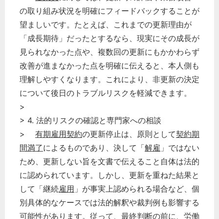
の取り組み状況を明確にフィードバックすることが
望ましいです。たとえば、これまでの更新理由が
「成長期待」だったとするなら、現実にその成長が
見られなかった点や、複数回の更新にもかかわらず
改善が進まなかった点を明確に伝えると、本人側も
理解しやすくなります。これにより、非更新の決定
について後日のトラブルリスクを軽減できます。
>
> 4. 法的リスクの確認と専門家への相談
>
有期雇用契約
の更新停止は、原則として
契約期
間満了
によるものであり、決して「
解雇
」ではない
ため、更新しない旨を文書で伝えること自体は法的
に認められています。しかし、更新を重ねた結果と
して「継続
雇用
」が事実上認められる場合など、個
別具体的なケースでは法的解釈や裁判例も影響する
可能性があります。従って、最終判断の前に、労働