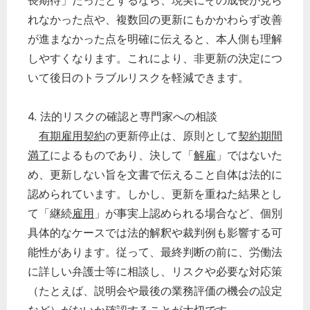
長期待」だったとするなら、現実にその成長が見ら
れなかった点や、複数回の更新にもかかわらず改善
が進まなかった点を明確に伝えると、本人側も理解
しやすくなります。これにより、非更新の決定につ
いて後日のトラブルリスクを軽減できます。
4. 法的リスクの確認と専門家への相談
有期雇用契約
の更新停止は、原則として
契約期間
満了
によるものであり、決して「
解雇
」ではないた
め、更新しない旨を文書で伝えること自体は法的に
認められています。しかし、更新を重ねた結果とし
て「継続
雇用
」が事実上認められる場合など、個別
具体的なケースでは法的解釈や裁判例も影響する可
能性があります。従って、最終判断の前に、労働法
に詳しい弁護士等に相談し、リスクや必要な対応策
（たとえば、説明会や最後の業務評価の機会の設定