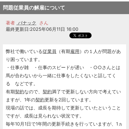
問題従業員の解雇について
著者
バナック
さん
最終更新日:2025年06月11日 16:00
弊社で働いている
従業員
（有期
雇用
）の１人が問題があ
り困っています。
・仕事が雑 ・仕事のスピードが遅い ・○○さんとは
馬が合わないから一緒に仕事をしたくないと話してく
る などです。
有期
契約
なので、
契約
満了で更新しない方向で考えてい
ますが、1年の
契約
更新を2回しています。
現場の話では、成長を期待して更新していたということ
ですが、成長は見られない状況です。
毎年10月1日で1年間の更新手続きを行っていますが、1ヵ