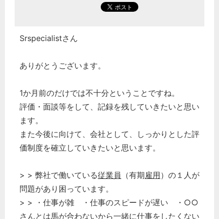
Srspecialistさん
どのカテゴリーに投稿しますか？
ありがとうございます。
選択してください
労務管理
1か月前のだけでは不十分ということですね。
税務経理
評価・面談等をして、記録を残していきたいと思い
企業法務
ます。
また今後に向けて、会社として、しっかりとした評
経営の知恵
価制度を確立していきたいと思います。
総務の給湯室
秘書のノウハウ
> > 弊社で働いている
従業員
（有期
雇用
）の１人が
次へ
問題があり困っています。
> > ・仕事が雑 ・仕事のスピードが遅い ・○○
さんとは馬が合わないから一緒に仕事をしたくない