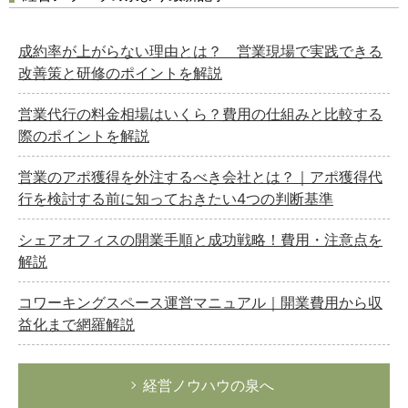
成約率が上がらない理由とは？ 営業現場で実践できる
改善策と研修のポイントを解説
営業代行の料金相場はいくら？費用の仕組みと比較する
際のポイントを解説
営業のアポ獲得を外注するべき会社とは？｜アポ獲得代
行を検討する前に知っておきたい4つの判断基準
シェアオフィスの開業手順と成功戦略！費用・注意点を
解説
コワーキングスペース運営マニュアル｜開業費用から収
益化まで網羅解説
経営ノウハウの泉へ