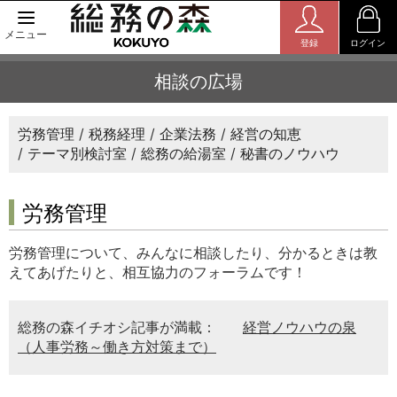
メニュー
登録
ログイン
相談の広場
労務管理
税務経理
企業法務
経営の知恵
テーマ別検討室
総務の給湯室
秘書のノウハウ
労務管理
労務管理について、みんなに相談したり、分かるときは教
えてあげたりと、相互協力のフォーラムです！
総務の森イチオシ記事が満載：
経営ノウハウの泉
（人事労務～働き方対策まで）