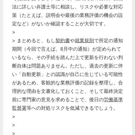
法に詳しい弁護士等に相談し、リスクや必要な対応
策（たとえば、説明会や最後の業務評価の機会の設
定など）がないか確認することが大切です。
>
> まとめると、もし
契約書
や
就業規則
で所定の通知
期間（今回で言えば、8月中の通知）が定められて
いるなら、その手続を踏んだ上で更新を行わない判
断自体は問題ありません。ただし、過去の更新に伴
い「自動更新」との認識が自己に生じている可能性
があるため、客観的な業務評価の記録を整理し、合
理的な理由を文書化しておくこと、そして最終決定
前に専門家の意見を求めることで、後日の
労働基準
監督署
等への対処リスクを低減できるでしょう。
>
>
>