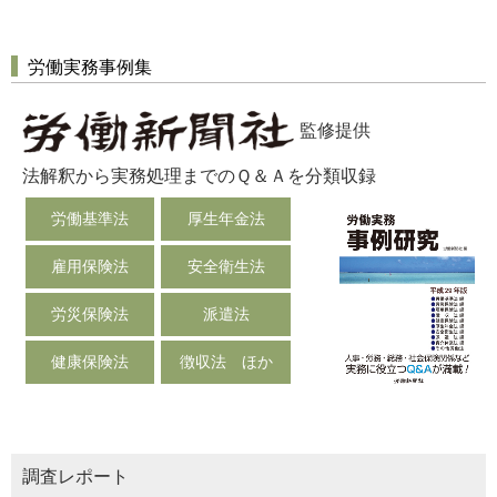
労働実務事例集
監修提供
法解釈から実務処理までのＱ＆Ａを分類収録
労働基準法
厚生年金法
雇用保険法
安全衛生法
労災保険法
派遣法
健康保険法
徴収法 ほか
調査レポート