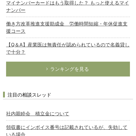
マイナンバーカードはもう取得した？ もっと使えるマイ
ナンバー
働き方改革推進支援助成金 労働時間短縮・年休促進支
援コース
【Q＆A】産業医は無責任が認められているので名義貸し
で十分？
ランキングを見る
注目の相談スレッド
社内親睦会 積立金について
領収書にインボイス番号は記載されているが、失効して
いる場合