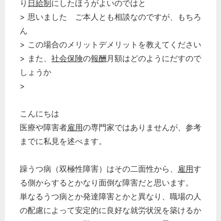
り
日給制
にしたほうがよいのではと
> 思いました ご本人とも相談なのですが、もちろ
ん
> この場合のメリットデメリットを教えてください
> また、
社会保険
の
報酬
月額はどのようにだすので
しょうか
>
こんにちは
医療や障害者
雇用
の専門家ではありませんが、参考
までに私見を述べます。
躁うつ病（双極性障害）はその二面性から、
雇用
す
る側からするとかなり面倒な障害だと思います。
単なるうつ病とか発達障害とかと異なり、職場の人
の配慮によって安定的に良好な就労状況を築けるか