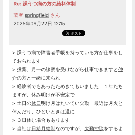
Re: 躁うつ病の方の給料体制
著者
springfield
さん
2025年06月22日 12:15
> 躁うつ病で障害者手帳を持っている方が仕事をし
ておられます
> 投薬、月一の診察を受けながら仕事できますと
仲
介
の方と一緒に来られ
> 経験者でもあったためきてもいました １年たち
ますが、
休み明け
が不安定で
> 土日の
休日
明け月はたいてい欠勤 最近は月火と
休んだり、ひどいときは週に
> ３日休む場合もあります
> 当社は
日給月給制
なのですが、
欠勤控除
をするよ