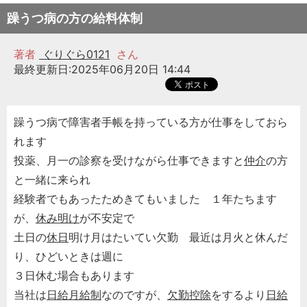
躁うつ病の方の給料体制
著者
ぐりぐら0121
さん
最終更新日:2025年06月20日 14:44
躁うつ病で障害者手帳を持っている方が仕事をしておら
れます
投薬、月一の診察を受けながら仕事できますと
仲介
の方
と一緒に来られ
経験者でもあったためきてもいました １年たちます
が、
休み明け
が不安定で
土日の
休日
明け月はたいてい欠勤 最近は月火と休んだ
り、ひどいときは週に
３日休む場合もあります
当社は
日給月給制
なのですが、
欠勤控除
をするより
日給