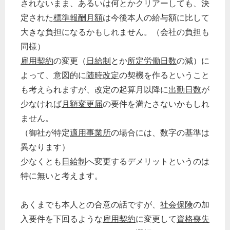
されないまま、あるいは何とかクリアーしても、決
定された
標準報酬月額
は今後本人の給与額に比して
大きな負担になるかもしれません。（会社の負担も
同様）
雇用契約
の変更（
日給制
とか
所定労働日数
の減）に
どのカテゴリーに投稿しますか？
選択してください
よって、意図的に
随時改定
の契機を作るということ
も考えられますが、改定の起算月以降に
出勤日数
が
労務管理
少なければ
月額変更届
の要件を満たさないかもしれ
税務経理
ません。
企業法務
（御社が特定
適用事業所
の場合には、数字の基準は
経営の知恵
異なります）
総務の給湯室
少なくとも
日給制
へ変更するデメリットというのは
特に無いと考えます。
秘書のノウハウ
次へ
あくまでも本人との合意の話ですが、
社会保険
の加
入要件を下回るような
雇用契約
に変更して
資格喪失