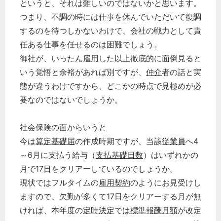
というと、それは難しいのではないかと思います。
つまり、不調の時には仕事を休んでいただいて復調
するのを待つしかないわけで、会社の戦力として責
任ある仕事を任せるのは困難でしょう。
御社が、いったん
雇用
した以上徹底的に面倒見ると
いう覚悟と余裕があれば別ですが、
仲介
者の話と実
態が違うわけですから、どこかの時点で見極めが必
要なのではないでしょうか。
社会保険
の面からいうと
今は
算定基礎届
の作成時期ですが、当該
従業員
へ4
～6月に支払う給与（
支払基礎日数
）はいずれかの
月で17日をクリアーしているのでしょうか。
現状ではフルタイムの
雇用契約
のようにお見受けし
ますので、欠勤が多くて17日をクリアーする月が無
ければ、本年度の
定時決定
では
標準報酬月額
が改定