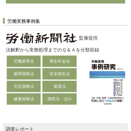
労働実務事例集
監修提供
法解釈から実務処理までのＱ＆Ａを分類収録
労働基準法
厚生年金法
雇用保険法
安全衛生法
労災保険法
派遣法
健康保険法
徴収法 ほか
調査レポート