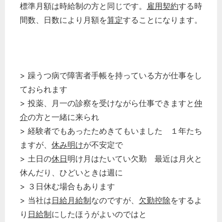
標準月額は時給制の方と同じです。
雇用契約
する時
間数、日数により月額を
算定
することになります。
> 躁うつ病で障害者手帳を持っている方が仕事をし
ておられます
> 投薬、月一の診察を受けながら仕事できますと
仲
介
の方と一緒に来られ
> 経験者でもあったためきてもいました １年たち
ますが、
休み明け
が不安定で
> 土日の
休日
明け月はたいてい欠勤 最近は月火と
休んだり、ひどいときは週に
> ３日休む場合もあります
> 当社は
日給月給制
なのですが、
欠勤控除
をするよ
り
日給制
にしたほうがよいのではと