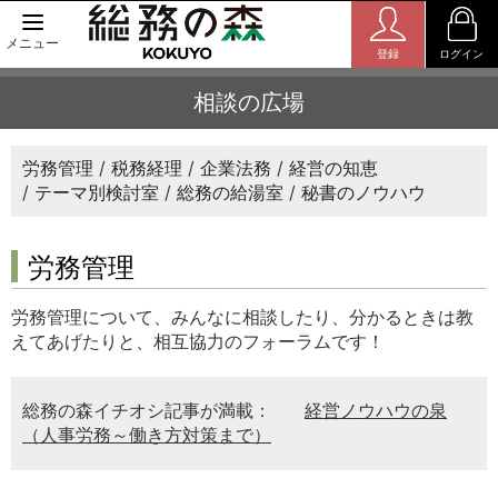
メニュー
登録
ログイン
相談の広場
労務管理
税務経理
企業法務
経営の知恵
テーマ別検討室
総務の給湯室
秘書のノウハウ
労務管理
労務管理について、みんなに相談したり、分かるときは教
えてあげたりと、相互協力のフォーラムです！
総務の森イチオシ記事が満載：
経営ノウハウの泉
（人事労務～働き方対策まで）