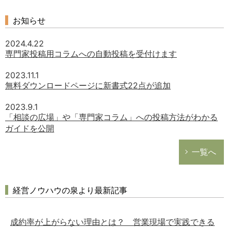
お知らせ
2024.4.22
専門家投稿用コラムへの自動投稿を受付けます
2023.11.1
無料ダウンロードページに新書式22点が追加
2023.9.1
「相談の広場」や「専門家コラム」への投稿方法がわかる
ガイドを公開
どのカテゴリーに投稿しますか？
一覧へ
選択してください
労務管理
経営ノウハウの泉より最新記事
税務経理
企業法務
成約率が上がらない理由とは？ 営業現場で実践できる
経営の知恵