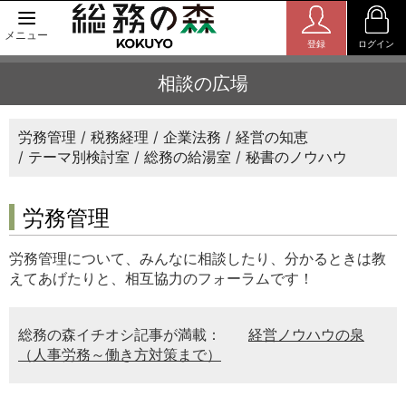
メニュー
登録
ログイン
相談の広場
労務管理
税務経理
企業法務
経営の知恵
テーマ別検討室
総務の給湯室
秘書のノウハウ
労務管理
労務管理について、みんなに相談したり、分かるときは教
えてあげたりと、相互協力のフォーラムです！
総務の森イチオシ記事が満載：
経営ノウハウの泉
（人事労務～働き方対策まで）