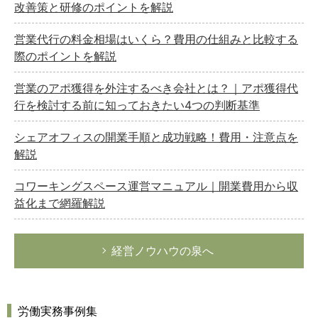
改善策と研修のポイントを解説
総務の給湯室
営業代行の料金相場はいくら？費用の仕組みと比較する
秘書のノウハウ
際のポイントを解説
次へ
営業のアポ獲得を外注するべき会社とは？｜アポ獲得代
行を検討する前に知っておきたい4つの判断基準
シェアオフィスの開業手順と成功戦略！費用・注意点を
解説
コワーキングスペース運営マニュアル｜開業費用から収
益化まで網羅解説
経営ノウハウの泉へ
労働実務事例集