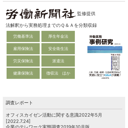
監修提供
法解釈から実務処理までのＱ＆Ａを分類収録
労働基準法
厚生年金法
雇用保険法
安全衛生法
労災保険法
派遣法
健康保険法
徴収法 ほか
調査レポート
オフィスカイゼン活動に関する意識2022年5月
[2022.7.24]
企業のテレワーク実態調査2019年10月版