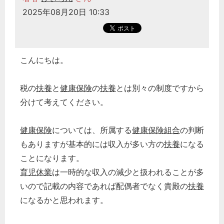
2025年08月20日 10:33
こんにちは。
税の
扶養
と
健康保険
の
扶養
とは別々の制度ですから
分けて考えてください。
健康保険
については、所属する
健康保険組合
の判断
もありますが基本的には収入が多い方の
扶養
になる
ことになります。
育児休業
は一時的な収入の減少と扱われることが多
いので記載の内容であれば配偶者でなく貴殿の
扶養
になるかと思われます。