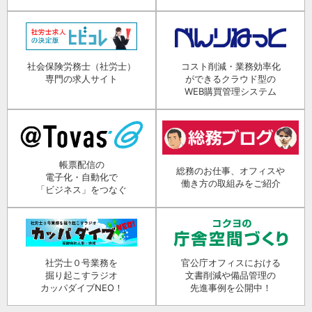
社会保険労務士（社労士）
コスト削減・業務効率化
専門の求人サイト
ができるクラウド型の
WEB購買管理システム
帳票配信の
総務のお仕事、オフィスや
電子化・自動化で
働き方の取組みをご紹介
「ビジネス」をつなぐ
社労士０号業務を
官公庁オフィスにおける
掘り起こすラジオ
文書削減や備品管理の
カッパダイブNEO！
先進事例を公開中！