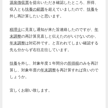
源泉徴収票
を提出いただき確認したところ、所得、
収入とも
扶養の範囲
を超えていましたので、
扶養
を
外し再計算したいと思います。
税理士
に見直し通知が来た旨連絡したのですが、
年
末調整
の再計算見直しと伝えたのがいけないのか、
年末調整
は対応外です。と言われてしまい確認する
先も分からず右往左往しています。
扶養
を外し、対象年度１年間分の
所得税
のみを再計
算し、対象年度の
年末調整
を再計算すれば良いので
しょうか。
宜しくお願い致します。