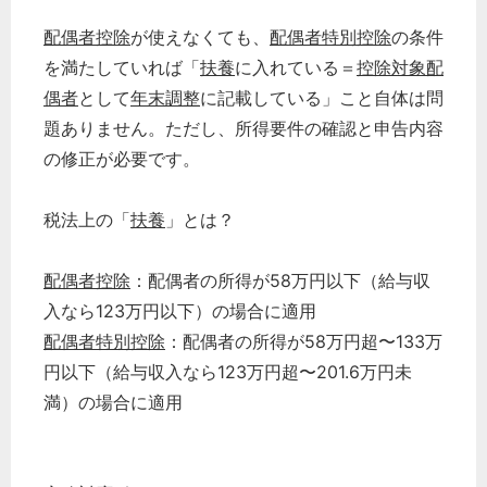
配偶者控除
が使えなくても、
配偶者特別控除
の条件
を満たしていれば「
扶養
に入れている＝
控除対象配
偶者
として
年末調整
に記載している」こと自体は問
題ありません。ただし、所得要件の確認と申告内容
の修正が必要です。
税法上の「
扶養
」とは？
配偶者控除
：配偶者の所得が58万円以下（給与収
入なら123万円以下）の場合に適用
配偶者特別控除
：配偶者の所得が58万円超〜133万
円以下（給与収入なら123万円超〜201.6万円未
満）の場合に適用