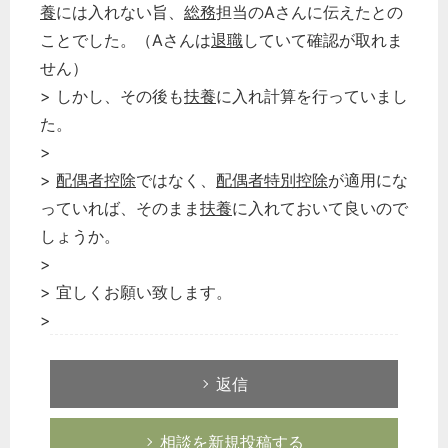
養
には入れない旨、
総務
担当のAさんに伝えたとの
ことでした。（Aさんは
退職
していて確認が取れま
せん）
> しかし、その後も
扶養
に入れ計算を行っていまし
た。
>
>
配偶者控除
ではなく、
配偶者特別控除
が適用にな
っていれば、そのまま
扶養
に入れておいて良いので
しょうか。
>
> 宜しくお願い致します。
>
返信
相談を新規投稿する