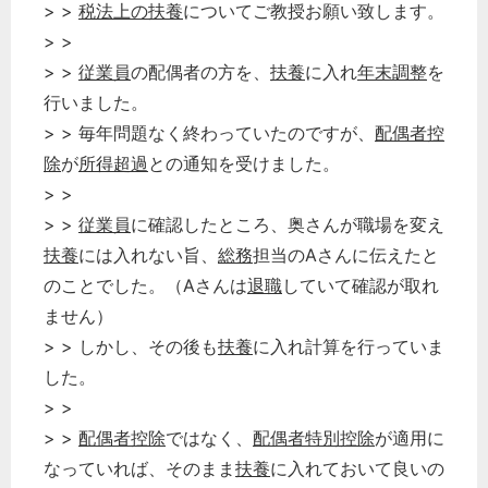
> >
税法上の扶養
についてご教授お願い致します。
> >
> >
従業員
の配偶者の方を、
扶養
に入れ
年末調整
を
行いました。
> > 毎年問題なく終わっていたのですが、
配偶者控
除
が
所得超過
との通知を受けました。
> >
> >
従業員
に確認したところ、奥さんが職場を変え
扶養
には入れない旨、
総務
担当のAさんに伝えたと
のことでした。（Aさんは
退職
していて確認が取れ
ません）
> > しかし、その後も
扶養
に入れ計算を行っていま
した。
> >
> >
配偶者控除
ではなく、
配偶者特別控除
が適用に
なっていれば、そのまま
扶養
に入れておいて良いの