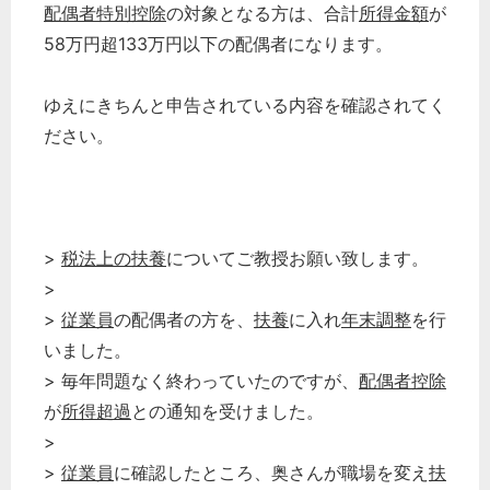
配偶者特別控除
の対象となる方は、合計
所得金額
が
58万円超133万円以下の配偶者になります。
ゆえにきちんと申告されている内容を確認されてく
ださい。
>
税法上の扶養
についてご教授お願い致します。
>
>
従業員
の配偶者の方を、
扶養
に入れ
年末調整
を行
いました。
> 毎年問題なく終わっていたのですが、
配偶者控除
が
所得超過
との通知を受けました。
>
>
従業員
に確認したところ、奥さんが職場を変え
扶