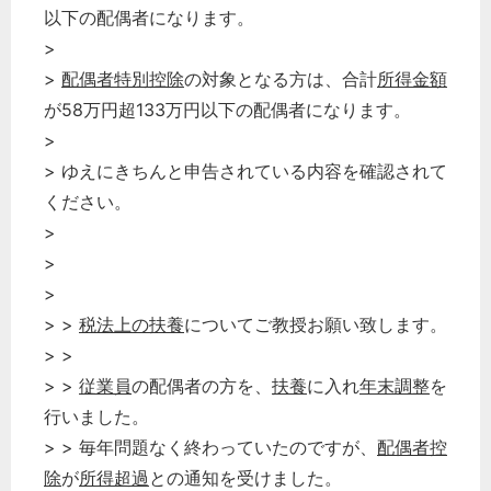
以下の配偶者になります。
>
>
配偶者特別控除
の対象となる方は、合計
所得金額
が58万円超133万円以下の配偶者になります。
>
> ゆえにきちんと申告されている内容を確認されて
ください。
>
>
>
> >
税法上の扶養
についてご教授お願い致します。
> >
> >
従業員
の配偶者の方を、
扶養
に入れ
年末調整
を
行いました。
> > 毎年問題なく終わっていたのですが、
配偶者控
除
が
所得超過
との通知を受けました。