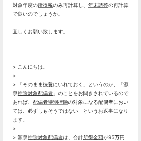
対象年度の
所得税
のみ再計算し、
年末調整
の再計算
で良いのでしょうか。
宜しくお願い致します。
> こんにちは。
>
> 「そのまま
扶養
にいれておく」というのが、「源
泉
控除対象配偶者
」のことをお聞きされているので
あれば、
配偶者特別控除
の対象になる配偶者におい
ては、必ずしもそうではない、というお返事になり
ます。
>
> 源泉
控除対象配偶者
は、合計
所得金額
が95万円