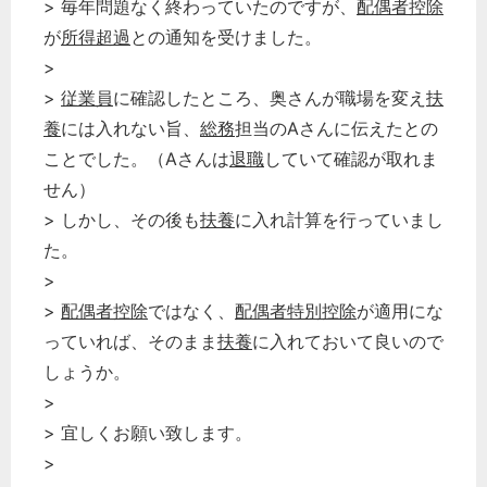
> 毎年問題なく終わっていたのですが、
配偶者控除
が
所得超過
との通知を受けました。
>
>
従業員
に確認したところ、奥さんが職場を変え
扶
養
には入れない旨、
総務
担当のAさんに伝えたとの
ことでした。（Aさんは
退職
していて確認が取れま
せん）
> しかし、その後も
扶養
に入れ計算を行っていまし
た。
>
>
配偶者控除
ではなく、
配偶者特別控除
が適用にな
っていれば、そのまま
扶養
に入れておいて良いので
しょうか。
>
> 宜しくお願い致します。
>