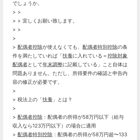
でしょうか。
> >
> > 宜しくお願い致します。
> >
>
>
配偶者控除
が使えなくても、
配偶者特別控除
の条
件を満たしていれば「
扶養
に入れている＝
控除対象
配偶者
として
年末調整
に記載している」こと自体は
問題ありません。ただし、所得要件の確認と申告内
容の修正が必要です。
>
> 税法上の「
扶養
」とは？
>
>
配偶者控除
：配偶者の所得が58万円以下（給与
収入なら123万円以下）の場合に適用
>
配偶者特別控除
：配偶者の所得が58万円超〜133