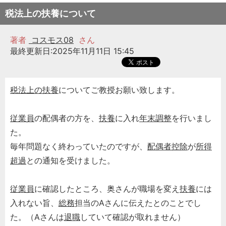
税法上の扶養について
著者
コスモス08
さん
最終更新日:2025年11月11日 15:45
税法上の扶養
についてご教授お願い致します。
従業員
の配偶者の方を、
扶養
に入れ
年末調整
を行いまし
た。
毎年問題なく終わっていたのですが、
配偶者控除
が
所得
超過
との通知を受けました。
従業員
に確認したところ、奥さんが職場を変え
扶養
には
入れない旨、
総務
担当のAさんに伝えたとのことでし
た。（Aさんは
退職
していて確認が取れません）