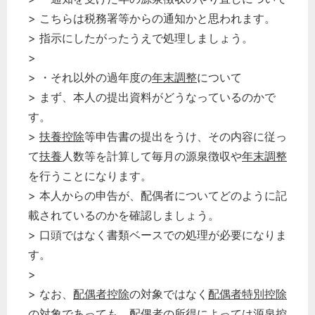
> こちらは税務署等からの通知かと思われます。
> 指示にしたがったうえで処理しましょう。
>
> ・それ以外の過年度の
年末調整
について
> まず、本人の提出資料がどうなっているのかで
す。
>
扶養控除
等申告書の提出をうけ、その内容に従っ
て
扶養
人数等を計算して毎月の源泉徴収や
年末調整
を行うことになります。
> 本人からの申告が、配偶者についてどのように記
載されているのかを確認しましょう。
> 口頭ではなく書類ベースでの処理が必要になりま
す。
>
> なお、
配偶者控除
の対象ではなく
配偶者特別控除
の対象であっても、配偶者の所得によっては源泉
控