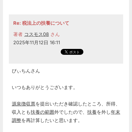
経営の知恵
総務の給湯室
Re: 税法上の扶養について
秘書のノウハウ
著者
コスモス08
さん
次へ
2025年11月12日 16:11
ぴぃちんさん
いつもありがとうございます。
源泉徴収票
を提出いただき確認したところ、所得、
収入とも
扶養の範囲
外でしたので、
扶養
を外し
年末
調整
を再計算したいと思います。