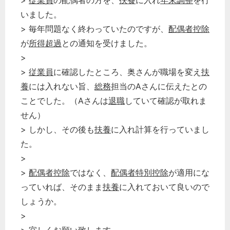
>
従業員
の配偶者の方を、
扶養
に入れ
年末調整
を行
いました。
> 毎年問題なく終わっていたのですが、
配偶者控除
が
所得超過
との通知を受けました。
>
>
従業員
に確認したところ、奥さんが職場を変え
扶
養
には入れない旨、
総務
担当のAさんに伝えたとの
ことでした。（Aさんは
退職
していて確認が取れま
せん）
> しかし、その後も
扶養
に入れ計算を行っていまし
た。
>
>
配偶者控除
ではなく、
配偶者特別控除
が適用にな
っていれば、そのまま
扶養
に入れておいて良いので
しょうか。
>