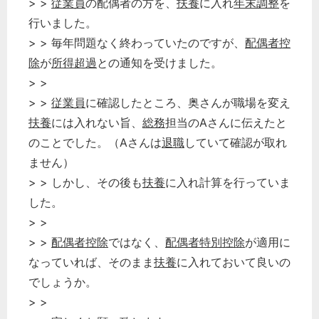
> >
従業員
の配偶者の方を、
扶養
に入れ
年末調整
を
行いました。
> > 毎年問題なく終わっていたのですが、
配偶者控
除
が
所得超過
との通知を受けました。
> >
> >
従業員
に確認したところ、奥さんが職場を変え
扶養
には入れない旨、
総務
担当のAさんに伝えたと
のことでした。（Aさんは
退職
していて確認が取れ
ません）
> > しかし、その後も
扶養
に入れ計算を行っていま
した。
> >
> >
配偶者控除
ではなく、
配偶者特別控除
が適用に
なっていれば、そのまま
扶養
に入れておいて良いの
でしょうか。
> >