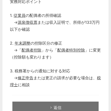
実務対応ポイント
1.
従業員
の配偶者の所得確認
→
源泉徴収票
または収入証明で、所得が133万円
以下か確認
2.
年末調整
の控除区分の修正
→「
配偶者控除
」から「
配偶者特別控除
」に変更
（控除額も変わります）
3. 税務署からの通知に対する対応
→
修正申告
または更正の請求が必要な場合は、
税
理士
に相談
返信