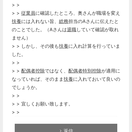
> >
> >
従業員
に確認したところ、奥さんが職場を変え
扶養
には入れない旨、
総務
担当のAさんに伝えたと
のことでした。（Aさんは
退職
していて確認が取れ
ません）
> > しかし、その後も
扶養
に入れ計算を行っていま
した。
> >
> >
配偶者控除
ではなく、
配偶者特別控除
が適用に
なっていれば、そのまま
扶養
に入れておいて良いの
でしょうか。
> >
> > 宜しくお願い致します。
> >
返信