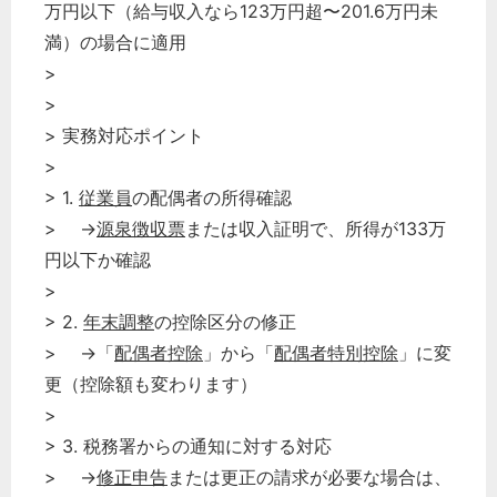
万円以下（給与収入なら123万円超〜201.6万円未
満）の場合に適用
>
>
> 実務対応ポイント
>
> 1.
従業員
の配偶者の所得確認
> →
源泉徴収票
または収入証明で、所得が133万
円以下か確認
>
> 2.
年末調整
の控除区分の修正
> →「
配偶者控除
」から「
配偶者特別控除
」に変
更（控除額も変わります）
>
> 3. 税務署からの通知に対する対応
> →
修正申告
または更正の請求が必要な場合は、