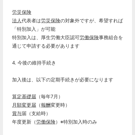
労災保険
法人
代表者は
労災保険
の対象外ですが、希望すれば
「特別加入」が可能
特別加入は、厚生労働大臣認可
労働保険
事務組合を
通じて申請する必要があります
4. 今後の維持手続き
加入後は、以下の定期手続きが必要になります
算定基礎届
（毎年7月）
月額変更届
（
報酬
変更時）
賞与
届（支給時）
年度更新（
労働保険
）※特別加入時のみ