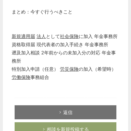
まとめ：今すぐ行うべきこと
新規適用届
法人
として
社会保険
に加入 年金事務所
資格取得届 現代表者の加入手続き 年金事務所
どのカテゴリーに投稿しますか？
遡及加入相談 2年前からの未加入分の対応 年金事
選択してください
務所
労務管理
特別加入申請（任意）
労災保険
の加入（希望時）
労働保険
事務組合
税務経理
企業法務
経営の知恵
総務の給湯室
返信
秘書のノウハウ
次へ
相談を新規投稿する