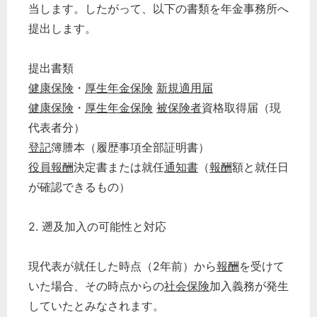
当します。したがって、以下の書類を年金事務所へ
提出します。
提出書類
健康保険
・
厚生年金保険
新規適用届
健康保険
・
厚生年金保険
被保険者
資格取得届（現
代表者分）
登記
簿謄本（履歴事項全部証明書）
役員報酬
決定書または就任
通知書
（
報酬
額と就任日
が確認できるもの）
2. 遡及加入の可能性と対応
現代表が就任した時点（2年前）から
報酬
を受けて
いた場合、その時点からの
社会保険
加入義務が発生
していたとみなされます。