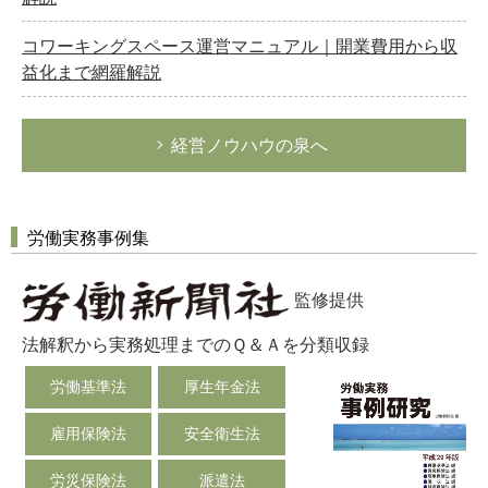
コワーキングスペース運営マニュアル｜開業費用から収
益化まで網羅解説
経営ノウハウの泉へ
労働実務事例集
監修提供
法解釈から実務処理までのＱ＆Ａを分類収録
労働基準法
厚生年金法
雇用保険法
安全衛生法
労災保険法
派遣法