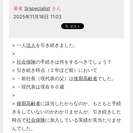
著者
Srspecialist
さん
2025年11月18日 11:03
> 一人
法人
を引き続きました。
>
>
社会保険
の手続きは何をするべきでしょう？
> 引き続き時点（２年ほど前）において
> ・前社長（現代表の父）は
後期高齢者
でした。
> ・現代表は現在６０歳
>
>
後期高齢者
に該当したからなのか、もともと手続
きをしていないのかわかりませんが、引き続きした
時点で
社会保険
に加入している実績が見当たりませ
んでした。