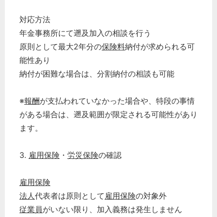
対応方法
年金事務所にて遡及加入の相談を行う
原則として最大2年分の
保険料
納付が求められる可
能性あり
納付が困難な場合は、分割納付の相談も可能
※
報酬
が支払われていなかった場合や、特段の事情
がある場合は、遡及範囲が限定される可能性があり
ます。
3.
雇用保険
・
労災保険
の確認
雇用保険
法人
代表者は原則として
雇用保険
の対象外
従業員
がいない限り、加入義務は発生しません