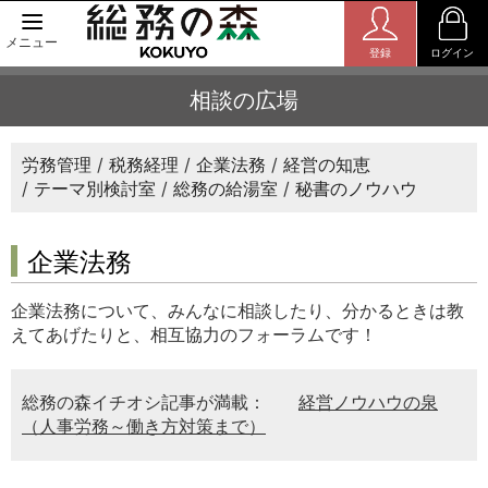
メニュー
登録
ログイン
相談の広場
労務管理
税務経理
企業法務
経営の知恵
テーマ別検討室
総務の給湯室
秘書のノウハウ
企業法務
企業法務について、みんなに相談したり、分かるときは教
えてあげたりと、相互協力のフォーラムです！
総務の森イチオシ記事が満載：
経営ノウハウの泉
（人事労務～働き方対策まで）