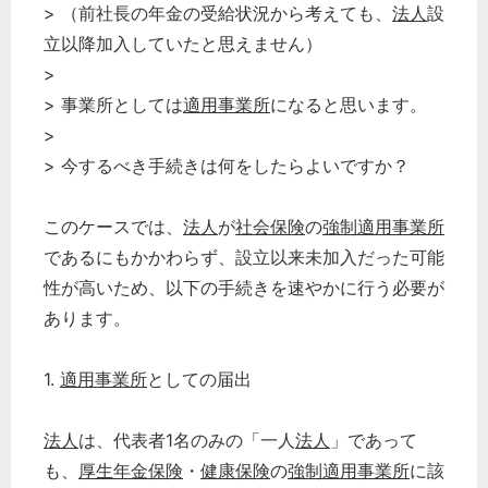
> （前社長の年金の受給状況から考えても、
法人
設
立以降加入していたと思えません）
>
> 事業所としては
適用事業所
になると思います。
>
> 今するべき手続きは何をしたらよいですか？
このケースでは、
法人
が
社会保険
の
強制適用事業所
であるにもかかわらず、設立以来未加入だった可能
性が高いため、以下の手続きを速やかに行う必要が
あります。
1.
適用事業所
としての届出
法人
は、代表者1名のみの「一人
法人
」であって
も、
厚生年金保険
・
健康保険
の
強制適用事業所
に該