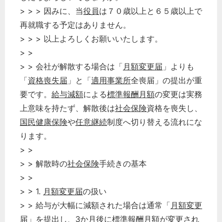
> > > 因みに、当
役員
は７０歳以上と６５歳以上で
再就職する予定はありません。
> > > 以上よろしくお願いいたします。
> >
> > 会社が解散する場合は「
月額変更届
」よりも
「
資格喪失届
」と「
適用事業所
全喪届」の提出が重
要です。
給与減額
による
標準報酬月額
の変更は実務
上意味を持たず、解散後は
社会保険
資格を喪失し、
国民健康保険
や
任意継続
制度へ切り替える流れにな
ります。
> >
> > 解散時の
社会保険
手続きの基本
> >
> > 1.
月額変更届
の扱い
> > 給与が大幅に減額された場合は通常「
月額変更
届
」を提出し、3か月後に
標準報酬月額
が変更され