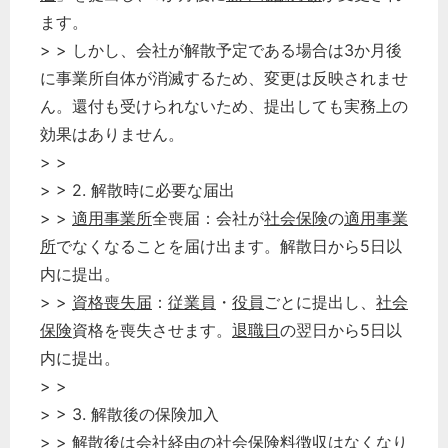
ます。
> > しかし、会社が解散予定である場合は3か月後
に事業所自体が消滅するため、変更は反映されませ
ん。還付も受けられないため、提出しても実務上の
効果はありません。
> >
> > 2. 解散時に必要な届出
> >
適用事業所
全喪届：会社が
社会保険
の
適用事業
所
でなくなることを届け出ます。解散日から5日以
内に提出。
> >
資格喪失届
：
従業員
・
役員
ごとに提出し、
社会
保険
資格を喪失させます。
退職日
の翌日から5日以
内に提出。
> >
> > 3. 解散後の保険加入
> > 解散後は会社経由の
社会保険料
徴収はなくなり