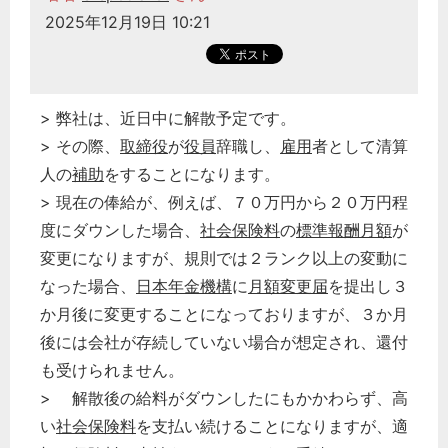
2025年12月19日 10:21
> 弊社は、近日中に解散予定です。
> その際、
取締役
が
役員
辞職し、
雇用
者として清算
人の
補助
をすることになります。
> 現在の俸給が、例えば、７０万円から２０万円程
度にダウンした場合、
社会保険料
の
標準報酬月額
が
変更になりますが、規則では２ランク以上の変動に
なった場合、
日本年金機構
に
月額変更届
を提出し３
か月後に変更することになっておりますが、３か月
後には会社が存続していない場合が想定され、還付
も受けられません。
> 解散後の給料がダウンしたにもかかわらず、高
い
社会保険料
を支払い続けることになりますが、適