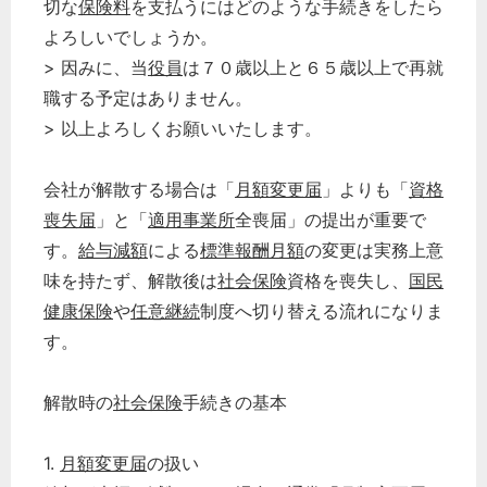
切な
保険料
を支払うにはどのような手続きをしたら
よろしいでしょうか。
> 因みに、当
役員
は７０歳以上と６５歳以上で再就
職する予定はありません。
> 以上よろしくお願いいたします。
会社が解散する場合は「
月額変更届
」よりも「
資格
喪失届
」と「
適用事業所
全喪届」の提出が重要で
す。
給与減額
による
標準報酬月額
の変更は実務上意
味を持たず、解散後は
社会保険
資格を喪失し、
国民
健康保険
や
任意継続
制度へ切り替える流れになりま
す。
解散時の
社会保険
手続きの基本
1.
月額変更届
の扱い