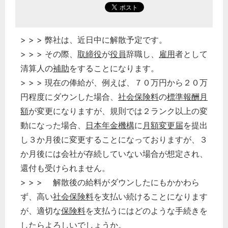
> > > 弊社は、近日中に解散予定です。
> > > その際、
取締役
が
役員
辞職し、
雇用
者として
清算人の
補助
をすることになります。
> > > 現在の俸給が、例えば、７０万円から２０万
円程度にダウンした場合、
社会保険料
の
標準報酬月
額
が変更になりますが、規則では２ランク以上の変
動になった場合、
日本年金機構
に
月額変更届
を提出
し３か月後に変更することになっておりますが、３
か月後には会社が存続していない場合が想定され、
還付も受けられません。
> > > 解散後の給料がダウンしたにもかかわら
ず、高い
社会保険料
を支払い続けることになります
が、適切な
保険料
を支払うにはどのような手続きを
したらよろしいでしょうか。