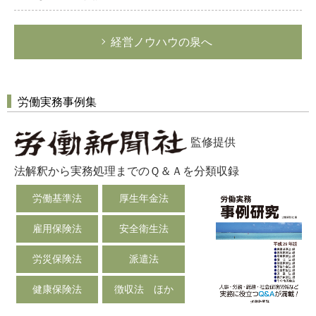
経営ノウハウの泉へ
労働実務事例集
監修提供
法解釈から実務処理までのＱ＆Ａを分類収録
労働基準法
厚生年金法
雇用保険法
安全衛生法
労災保険法
派遣法
健康保険法
徴収法 ほか