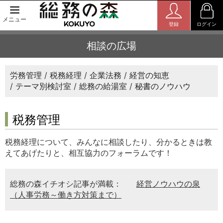
メニュー
登録
ログイン
相談の広場
労務管理
税務経理
企業法務
経営の知恵
テーマ別検討室
総務の給湯室
秘書のノウハウ
税務管理
税務経理について、みんなに相談したり、分かるときは教
えてあげたりと、相互協力のフォーラムです！
総務の森イチオシ記事が満載：
経営ノウハウの泉
（人事労務～働き方対策まで）