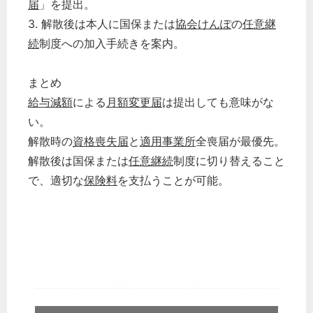
届
」を提出。
3. 解散後は本人に国保または
協会けんぽ
の
任意継
続
制度への加入手続きを案内。
まとめ
給与減額
による
月額変更届
は提出しても意味がな
い。
解散時の
資格喪失届
と
適用事業所
全喪届が最優先。
解散後は国保または
任意継続
制度に切り替えること
で、適切な
保険料
を支払うことが可能。