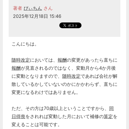
著者
ぴぃちん
さん
2025年12月18日 15:46
こんにちは。
随時改定
においては、
報酬
の変更があったら直ちに
報酬
が見直されるのではなく、変動月から4か月後
に変動となりますので、
随時改定
であれば会社が解
散しているかしていないのかにかかわらず、直ちに
変更になるわけではありません。
ただ、その方は70歳以上ということですから、
同
日得喪
をされれば変動した月において補修の
算定
を
変えることは可能です。