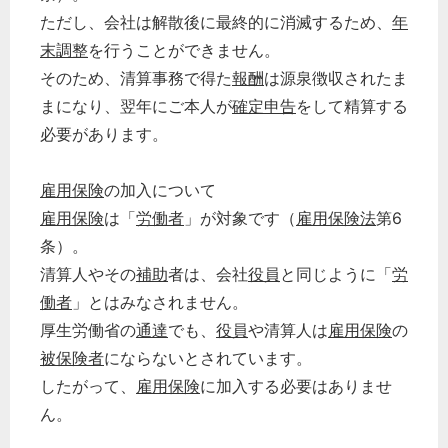
ただし、会社は解散後に最終的に消滅するため、
年
末調整
を行うことができません。
そのため、清算事務で得た
報酬
は源泉徴収されたま
まになり、翌年にご本人が
確定申告
をして精算する
必要があります。
雇用保険
の加入について
雇用保険
は「
労働者
」が対象です（
雇用保険法
第6
条）。
清算人やその
補助
者は、会社
役員
と同じように「
労
働者
」とはみなされません。
厚生労働省の
通達
でも、
役員
や清算人は
雇用保険
の
被保険者
にならないとされています。
したがって、
雇用保険
に加入する必要はありませ
ん。