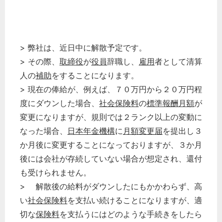
> 弊社は、近日中に解散予定です。
> その際、
取締役
が
役員
辞職し、
雇用
者として清算
人の
補助
をすることになります。
> 現在の俸給が、例えば、７０万円から２０万円程
度にダウンした場合、
社会保険料
の
標準報酬月額
が
変更になりますが、規則では２ランク以上の変動に
なった場合、
日本年金機構
に
月額変更届
を提出し３
か月後に変更することになっておりますが、３か月
後には会社が存続していない場合が想定され、還付
も受けられません。
> 解散後の給料がダウンしたにもかかわらず、高
い
社会保険料
を支払い続けることになりますが、適
切な
保険料
を支払うにはどのような手続きをしたら