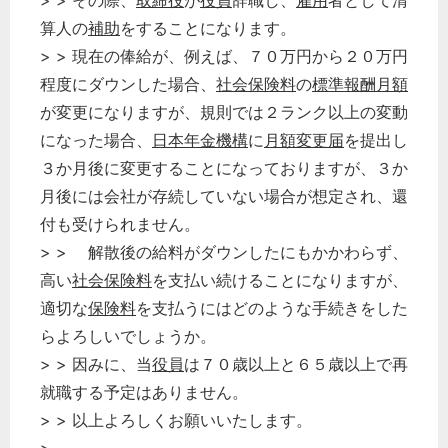
> > その際、
取締役
が
役員
辞職し、
雇用
者として清
算人の
補助
をすることになります。
> > 現在の俸給が、例えば、７０万円から２０万円
程度にダウンした場合、
社会保険料
の
標準報酬月額
が変更になりますが、規則では２ランク以上の変動
になった場合、
日本年金機構
に
月額変更届
を提出し
３か月後に変更することになっておりますが、３か
月後には会社が存続していない場合が想定され、還
付も受けられません。
> > 解散後の給料がダウンしたにもかかわらず、
高い
社会保険料
を支払い続けることになりますが、
適切な
保険料
を支払うにはどのような手続きをした
らよろしいでしょうか。
> > 因みに、当
役員
は７０歳以上と６５歳以上で再
就職する予定はありません。
> > 以上よろしくお願いいたします。