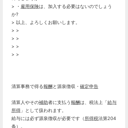
> ・
雇用保険
は、加入する必要はないのでしょう
か?
> 以上、よろしくお願いします。
> >
> >
> >
> >
清算事務で得る
報酬
と源泉徴収・
確定申告
清算人やその
補助
者に支払う
報酬
は、税法上「
給与
所得
」として扱われます。
給与には必ず源泉徴収が必要です（
所得税
法第204
条）。