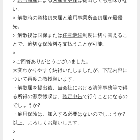
>
給与減額
による
月額変更届
は提出しても意味がな
経営の知恵
い。
> 解散時の
資格喪失届
と
適用事業所
全喪届が最優
総務の給湯室
先。
秘書のノウハウ
> 解散後は国保または
任意継続
制度に切り替えるこ
次へ
とで、適切な
保険料
を支払うことが可能。
>
>ご回答ありがとうございました。
大変わかりやすく納得いたしましたが、下記内容に
ついて再度ご教授願います。
・解散届を提出後、当会社における清算事務等で得
る所得の源泉徴収は、
確定申告
で行うことになるの
でしょうか?
・
雇用保険
は、加入する必要はないのでしょうか?
以上、よろしくお願いします。
>