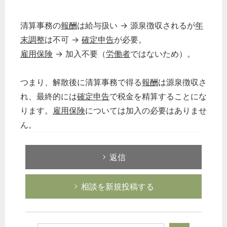
清算事務の
報酬
は給与扱い → 源泉徴収されるが
年
末調整
は不可 →
確定申告
が必要。
雇用保険
→ 加入不要（
労働者
ではないため）。
つまり、解散後に清算事務で得る
報酬
は源泉徴収さ
れ、最終的には
確定申告
で税金を精算することにな
ります。
雇用保険
については加入の必要はありませ
ん。
返信
相談を新規投稿する