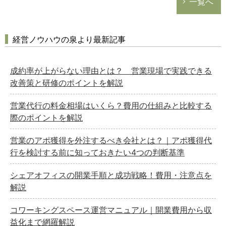
一覧へ
経営ノウハウの泉より最新記事
成約率が上がらない理由とは？ 営業現場で実践できる
改善策と研修のポイントを解説
営業代行の料金相場はいくら？費用の仕組みと比較する
際のポイントを解説
営業のアポ獲得を外注するべき会社とは？｜アポ獲得代
行を検討する前に知っておきたい4つの判断基準
シェアオフィスの開業手順と成功戦略！費用・注意点を
解説
コワーキングスペース運営マニュアル｜開業費用から収
益化まで網羅解説