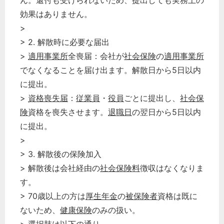
ん。還付も受けられないため、提出しても実務上の
効果はありません。
>
> 2. 解散時に必要な届出
>
適用事業所
全喪届：会社が
社会保険
の
適用事業所
でなくなることを届け出ます。解散日から5日以内
に提出。
>
資格喪失届
：
従業員
・
役員
ごとに提出し、
社会保
険
資格を喪失させます。
退職日
の翌日から5日以内
に提出。
>
> 3. 解散後の保険加入
> 解散後は会社経由の
社会保険料
徴収はなくなりま
す。
> 70歳以上の方は
厚生年金
の
被保険者
資格は既に
ないため、
健康保険
のみの扱い。