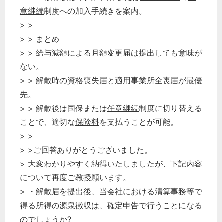
意継続
制度への加入手続きを案内。
> >
> > まとめ
> >
給与減額
による
月額変更届
は提出しても意味が
ない。
> > 解散時の
資格喪失届
と
適用事業所
全喪届が最優
先。
> > 解散後は国保または
任意継続
制度に切り替える
ことで、適切な
保険料
を支払うことが可能。
> >
> >ご回答ありがとうございました。
> 大変わかりやすく納得いたしましたが、下記内容
について再度ご教授願います。
> ・解散届を提出後、当会社における清算事務等で
得る所得の源泉徴収は、
確定申告
で行うことになる
のでしょうか?