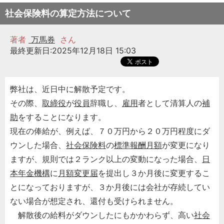
社会保険料の算定方法について
著者
万馬券
さん
最終更新日:2025年12月18日 15:03
弊社は、近日中に解散予定です。
その際、
取締役
が
役員
辞職し、
雇用
者として清算人の
補
助
をすることになります。
現在の俸給が、例えば、７０万円から２０万円程度にダ
ウンした場合、
社会保険料
の
標準報酬月額
が変更になり
ますが、規則では２ランク以上の変動になった場合、
日
本年金機構
に
月額変更届
を提出し３か月後に変更するこ
とになっておりますが、３か月後には会社が存続してい
ない場合が想定され、還付も受けられません。
解散後の給料がダウンしたにもかかわらず、高い
社会