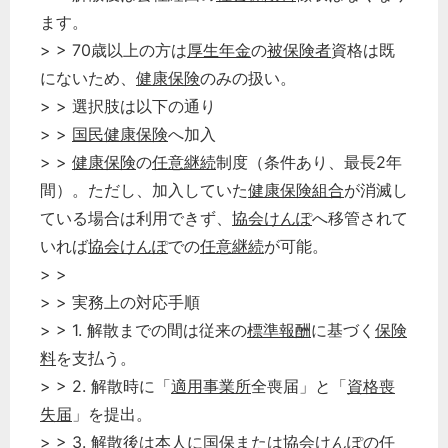
ます。
> > 70歳以上の方は
厚生年金
の
被保険者
資格は既
にないため、
健康保険
のみの扱い。
> > 選択肢は以下の通り
> >
国民健康保険
へ加入
> >
健康保険
の
任意継続
制度（条件あり、最長2年
間）。ただし、加入していた
健康保険組合
が消滅し
ている場合は利用できず、
協会けんぽ
へ移管されて
いれば
協会けんぽ
での
任意継続
が可能。
> >
> > 実務上の対応手順
> > 1. 解散までの間は従来の
標準報酬
に基づく
保険
料
を支払う。
> > 2. 解散時に「
適用事業所
全喪届」と「
資格喪
失届
」を提出。
> > 3. 解散後は本人に国保または
協会けんぽ
の
任