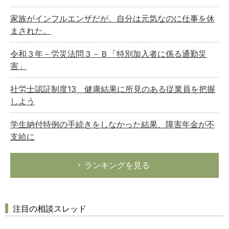
家族がインフルエンザだが、自分は元気なのに仕事を休
まされた。
令和３年－労災法問３－Ｂ「特別加入者に係る通勤災
害」
社労士認証制度13 健康結果に所見のある従業員を把握
しよう
学生納付特例の手続きをしなかった結果、障害年金が不
支給に
ランキングを見る
注目の相談スレッド