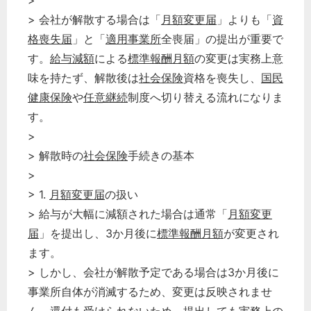
>
> 会社が解散する場合は「
月額変更届
」よりも「
資
格喪失届
」と「
適用事業所
全喪届」の提出が重要で
す。
給与減額
による
標準報酬月額
の変更は実務上意
味を持たず、解散後は
社会保険
資格を喪失し、
国民
健康保険
や
任意継続
制度へ切り替える流れになりま
す。
>
> 解散時の
社会保険
手続きの基本
>
> 1.
月額変更届
の扱い
> 給与が大幅に減額された場合は通常「
月額変更
届
」を提出し、3か月後に
標準報酬月額
が変更され
ます。
> しかし、会社が解散予定である場合は3か月後に
事業所自体が消滅するため、変更は反映されませ