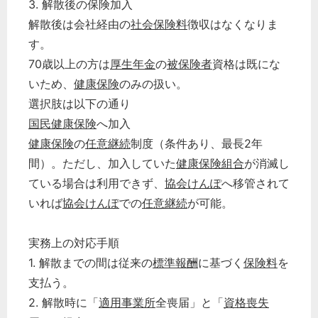
3. 解散後の保険加入
解散後は会社経由の
社会保険料
徴収はなくなりま
す。
70歳以上の方は
厚生年金
の
被保険者
資格は既にな
いため、
健康保険
のみの扱い。
選択肢は以下の通り
国民健康保険
へ加入
健康保険
の
任意継続
制度（条件あり、最長2年
間）。ただし、加入していた
健康保険組合
が消滅し
ている場合は利用できず、
協会けんぽ
へ移管されて
いれば
協会けんぽ
での
任意継続
が可能。
実務上の対応手順
1. 解散までの間は従来の
標準報酬
に基づく
保険料
を
支払う。
2. 解散時に「
適用事業所
全喪届」と「
資格喪失