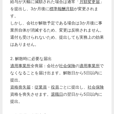
給与が大幅に減額された場合は通常「
月額変更届
」
を提出し、3か月後に
標準報酬月額
が変更されま
す。
しかし、会社が解散予定である場合は3か月後に事
業所自体が消滅するため、変更は反映されません。
還付も受けられないため、提出しても実務上の効果
はありません。
2. 解散時に必要な届出
適用事業所
全喪届：会社が
社会保険
の
適用事業所
で
なくなることを届け出ます。解散日から5日以内に
提出。
資格喪失届
：
従業員
・
役員
ごとに提出し、
社会保険
資格を喪失させます。
退職日
の翌日から5日以内に
提出。