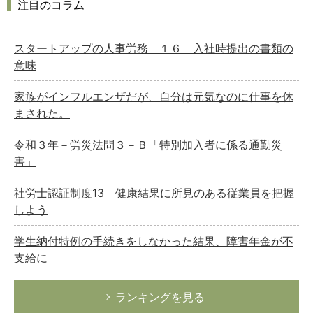
注目のコラム
スタートアップの人事労務 １６ 入社時提出の書類の
意味
家族がインフルエンザだが、自分は元気なのに仕事を休
まされた。
令和３年－労災法問３－Ｂ「特別加入者に係る通勤災
害」
社労士認証制度13 健康結果に所見のある従業員を把握
しよう
学生納付特例の手続きをしなかった結果、障害年金が不
支給に
ランキングを見る