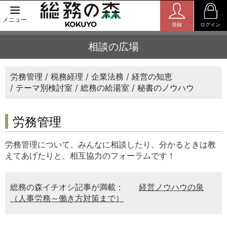
メニュー
登録
ログイン
相談の広場
労務管理
税務経理
企業法務
経営の知恵
テーマ別検討室
総務の給湯室
秘書のノウハウ
労務管理
労務管理について、みんなに相談したり、分かるときは教
えてあげたりと、相互協力のフォーラムです！
総務の森イチオシ記事が満載：
経営ノウハウの泉
（人事労務～働き方対策まで）