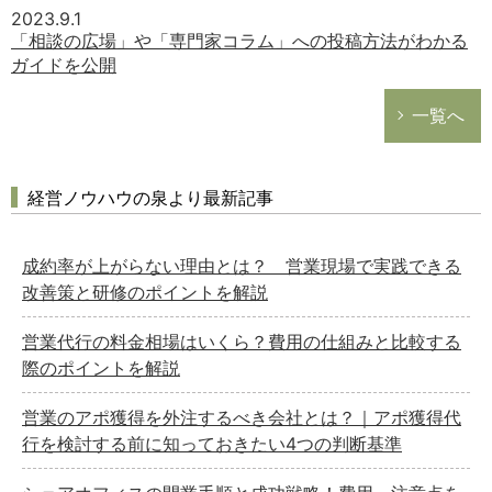
2023.9.1
「相談の広場」や「専門家コラム」への投稿方法がわかる
ガイドを公開
一覧へ
経営ノウハウの泉より最新記事
成約率が上がらない理由とは？ 営業現場で実践できる
改善策と研修のポイントを解説
営業代行の料金相場はいくら？費用の仕組みと比較する
際のポイントを解説
営業のアポ獲得を外注するべき会社とは？｜アポ獲得代
行を検討する前に知っておきたい4つの判断基準
どのカテゴリーに投稿しますか？