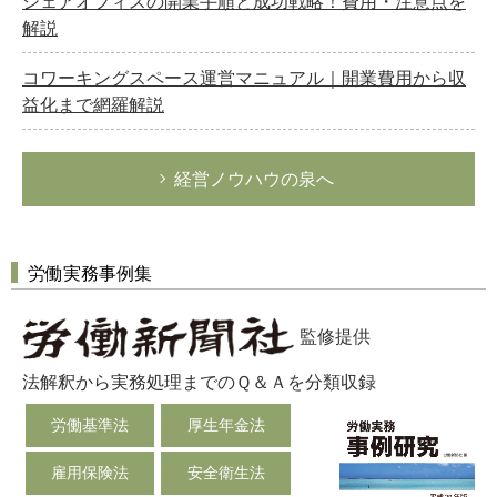
シェアオフィスの開業手順と成功戦略！費用・注意点を
選択してください
解説
労務管理
コワーキングスペース運営マニュアル｜開業費用から収
税務経理
益化まで網羅解説
企業法務
経営の知恵
経営ノウハウの泉へ
総務の給湯室
秘書のノウハウ
労働実務事例集
次へ
監修提供
法解釈から実務処理までのＱ＆Ａを分類収録
労働基準法
厚生年金法
雇用保険法
安全衛生法