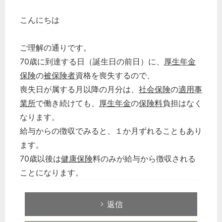
こんにちは
ご理解の通りです。
70歳に到達する日（誕生日の前日）に、
厚生年金
保険
の
被保険者
資格を喪失するので、
喪失日が属する月以降の月分は、
社会保険
の
適用事
業所
で働き続けても、
厚生年金
の
保険料
負担はなく
なります。
給与からの徴収でみると、１か月ずれることもあり
ます。
70歳以後は
健康保険
料のみが給与から徴収される
ことになります。
返信