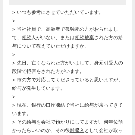
> いつも参考にさせていただいています。
>
> 当社社員で、高齢者で孤独死の方がおられまし
て、
相続
人がいない、または
相続放棄
された方の給
与について教えていただけますか。
>
> 先日、亡くなられた方がいまして、身元
引受
人の
段階で拒否をされた方がいます。
> 市の方で対応してくださっていると思いますが、
給与が発生しています。
>
> 現在、銀行の口座凍結で当社に給与が戻ってきて
います。
> その給与を会社で預かりにしてますが、何年位預
かったらいいのか、その後
雑収入
として会社が取っ