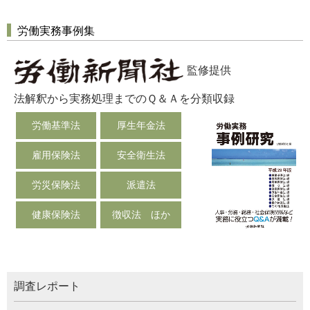
労働実務事例集
監修提供
法解釈から実務処理までのＱ＆Ａを分類収録
労働基準法
厚生年金法
雇用保険法
安全衛生法
労災保険法
派遣法
健康保険法
徴収法 ほか
調査レポート