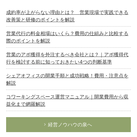
成約率が上がらない理由とは？ 営業現場で実践できる
改善策と研修のポイントを解説
営業代行の料金相場はいくら？費用の仕組みと比較する
際のポイントを解説
営業のアポ獲得を外注するべき会社とは？｜アポ獲得代
行を検討する前に知っておきたい4つの判断基準
シェアオフィスの開業手順と成功戦略！費用・注意点を
解説
コワーキングスペース運営マニュアル｜開業費用から収
益化まで網羅解説
経営ノウハウの泉へ