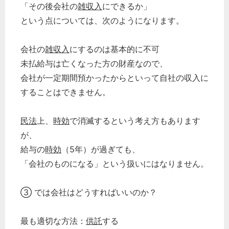
「その後会社の
雑収入
にできるか」
という点については、次のようになります。
会社の
雑収入
にするのは基本的に不可
未払給与は亡くなった方の財産なので、
会社が一定期間預かったからといって自社の収入に
することはできません。
民法
上、
時効
で消滅するという考え方もあります
が、
給与の
時効
（5年）が過ぎても、
「会社のものになる」という扱いにはなりません。
③ では会社はどうすればいいのか？
最も適切な方法：
供託
する