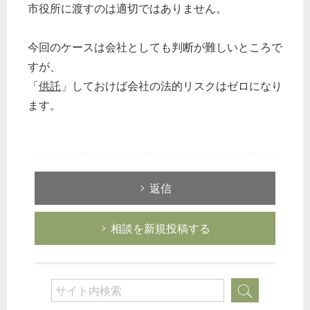
市役所に渡すのは適切ではありません。
今回のケースは会社としても判断が難しいところで
どのカテゴリーに投稿しますか？
すが、
選択してください
「
供託
」しておけば会社の法的リスクはゼロになり
労務管理
ます。
税務経理
企業法務
経営の知恵
返信
総務の給湯室
秘書のノウハウ
相談を新規投稿する
次へ