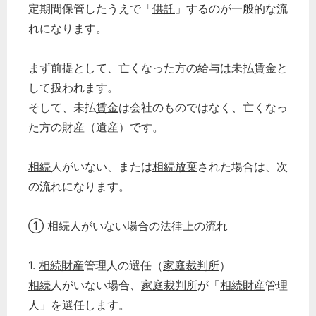
定期間保管したうえで「
供託
」するのが一般的な流
れになります。
まず前提として、亡くなった方の給与は未払
賃金
と
して扱われます。
そして、未払
賃金
は会社のものではなく、亡くなっ
た方の財産（遺産）です。
相続
人がいない、または
相続放棄
された場合は、次
の流れになります。
①
相続
人がいない場合の法律上の流れ
1.
相続財産
管理人の選任（
家庭裁判所
）
相続
人がいない場合、
家庭裁判所
が「
相続財産
管理
人」を選任します。