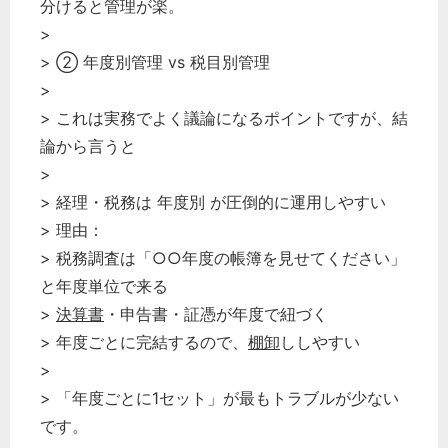
分けると管理が楽。
>
> ② 年度別管理 vs 税目別管理
>
> これは実務でよく議論になるポイントですが、結
論から言うと
>
> 経理・税務は 年度別 が圧倒的に運用しやすい
> 理由：
> 税務調査は「○○年度の帳簿を見せてください」
と年度単位で来る
>
決算書
・申告書・証憑が年度で紐づく
> 年度ごとに完結するので、
棚卸
ししやすい
>
> 「年度ごとに1セット」が最もトラブルが少ない
です。