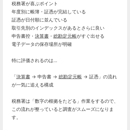
税務署が喜ぶポイント
年度別に帳簿・証憑が完結している
証憑が日付順に並んでいる
取引先別のインデックスがあるとさらに良い
申告書控・
決算書
・
総勘定元帳
がすぐ出せる
電子データの保存場所が明確
特に評価されるのは…
「
決算書
→ 申告書 →
総勘定元帳
→ 証憑」の流れ
が一気に追える構成
税務署は「数字の根拠をたどる」作業をするので、
この流れが整っていると調査がスムーズになりま
す。