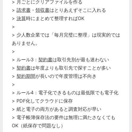
> 月ごとにクリアファイルを作る
>
請求書
・
領収書
はとりあえずそこに入れる
>
決算
時にまとめて整理すればOK
>
> 少人数企業では「毎月完璧に整理」は現実的では
ありません。
>
> ルール3：
契約書
は取引先別が最も迷わない
>
契約書
は年度よりも取引先で探すことが多い
>
契約期間
が長いので年度管理は不向き
>
> ルール4：電子化できるものは最低限でも電子化
> PDF化してクラウドに保存
> 紙と電子の両方があると調査対応が早い
> 電子帳簿保存法の要件は無理に満たさなくても
OK（紙保存で問題なし）