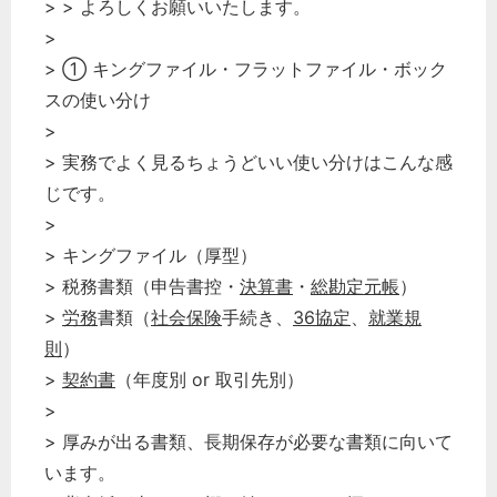
> > よろしくお願いいたします。
経営の知恵
>
総務の給湯室
> ① キングファイル・フラットファイル・ボック
秘書のノウハウ
スの使い分け
>
次へ
> 実務でよく見るちょうどいい使い分けはこんな感
じです。
>
> キングファイル（厚型）
> 税務書類（申告書控・
決算書
・
総勘定元帳
）
>
労務
書類（
社会保険
手続き、
36協定
、
就業規
則
）
>
契約書
（年度別 or 取引先別）
>
> 厚みが出る書類、長期保存が必要な書類に向いて
います。