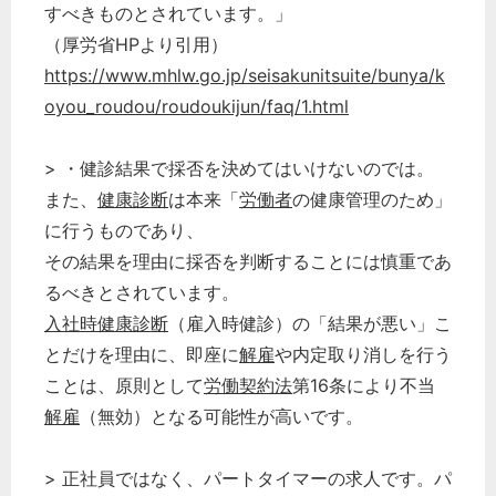
すべきものとされています。」
（厚労省HPより引用）
https://www.mhlw.go.jp/seisakunitsuite/bunya/k
oyou_roudou/roudoukijun/faq/1.html
> ・健診結果で採否を決めてはいけないのでは。
また、
健康診断
は本来「
労働者
の健康管理のため」
に行うものであり、
その結果を理由に採否を判断することには慎重であ
るべきとされています。
入社時健康診断
（雇入時健診）の「結果が悪い」こ
とだけを理由に、即座に
解雇
や内定取り消しを行う
ことは、原則として
労働契約法
第16条により不当
解雇
（無効）となる可能性が高いです。
> 正社員ではなく、パートタイマーの求人です。パ