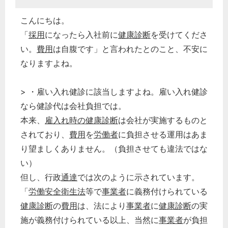
こんにちは。
「
採用
になったら入社前に
健康診断
を受けてくださ
い。
費用
は自腹です」と言われたとのこと、不安に
なりますよね。
> ・雇い入れ健診に該当しますよね。雇い入れ健診
なら健診代は会社負担では。
本来、
雇入れ時の健康診断
は会社が実施するものと
されており、
費用
を
労働者
に負担させる運用はあま
り望ましくありません。（負担させても違法ではな
い）
但し、行政
通達
では次のように示されています。
「
労働安全衛生法
等で
事業者
に義務付けられている
健康診断
の
費用
は、法により
事業者
に
健康診断
の実
施が義務付けられている以上、当然に
事業者
が負担