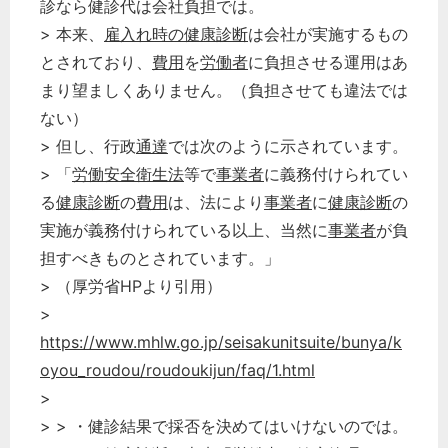
診なら健診代は会社負担では。
> 本来、
雇入れ時の健康診断
は会社が実施するもの
とされており、
費用
を
労働者
に負担させる運用はあ
まり望ましくありません。（負担させても違法では
ない）
> 但し、行政
通達
では次のように示されています。
> 「
労働安全衛生法
等で
事業者
に義務付けられてい
る
健康診断
の
費用
は、法により
事業者
に
健康診断
の
実施が義務付けられている以上、当然に
事業者
が負
担すべきものとされています。」
> （厚労省HPより引用）
>
https://www.mhlw.go.jp/seisakunitsuite/bunya/k
oyou_roudou/roudoukijun/faq/1.html
>
> > ・健診結果で採否を決めてはいけないのでは。