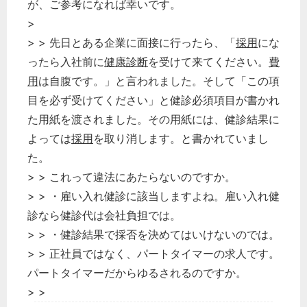
総務の給湯室
が、ご参考になれば幸いです。
>
秘書のノウハウ
> > 先日とある企業に面接に行ったら、「
採用
にな
次へ
ったら入社前に
健康診断
を受けて来てください。
費
用
は自腹です。」と言われました。そして「この項
目を必ず受けてください」と健診必須項目が書かれ
た用紙を渡されました。その用紙には、健診結果に
よっては
採用
を取り消します。と書かれていまし
た。
> > これって違法にあたらないのですか。
> > ・雇い入れ健診に該当しますよね。雇い入れ健
診なら健診代は会社負担では。
> > ・健診結果で採否を決めてはいけないのでは。
> > 正社員ではなく、パートタイマーの求人です。
パートタイマーだからゆるされるのですか。
> >