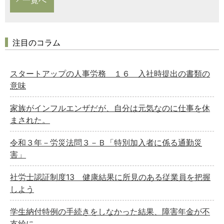
注目のコラム
スタートアップの人事労務 １６ 入社時提出の書類の
意味
家族がインフルエンザだが、自分は元気なのに仕事を休
まされた。
令和３年－労災法問３－Ｂ「特別加入者に係る通勤災
害」
社労士認証制度13 健康結果に所見のある従業員を把握
しよう
学生納付特例の手続きをしなかった結果、障害年金が不
支給に