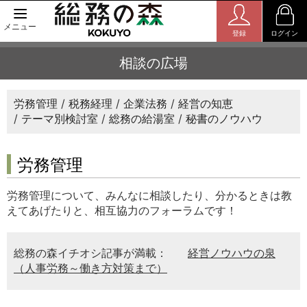
メニュー
登録
ログイン
相談の広場
労務管理
税務経理
企業法務
経営の知恵
テーマ別検討室
総務の給湯室
秘書のノウハウ
労務管理
労務管理について、みんなに相談したり、分かるときは教
えてあげたりと、相互協力のフォーラムです！
総務の森イチオシ記事が満載：
経営ノウハウの泉
（人事労務～働き方対策まで）