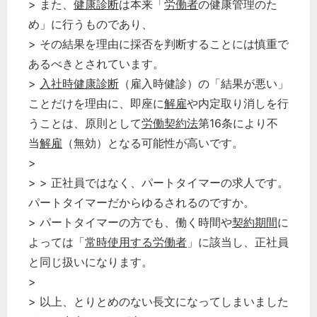
> また、
健康診断
は本来「
労働者
の健康管理のた
め」に行うものであり、
> その結果を理由に採否を判断することには慎重で
あるべきとされています。
>
入社時健康診断
（雇入時健診）の「結果が悪い」
ことだけを理由に、即座に
解雇
や内定取り消しを行
うことは、原則として
労働契約法
第16条により不
当
解雇
（無効）となる可能性が高いです。
>
> > 正社員ではなく、パートタイマーの求人です。
どのカテゴリーに投稿しますか？
選択してください
パートタイマーだからゆるされるのですか。
> パートタイマーの方でも、働く時間や
契約期間
に
労務管理
よっては「
常時使用する労働者
」に該当し、正社員
税務経理
と同じ扱いになります。
企業法務
>
経営の知恵
> 以上、とりとめのない長文になってしまいました