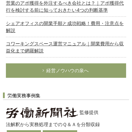
営業のアポ獲得を外注するべき会社とは？｜アポ獲得代
行を検討する前に知っておきたい4つの判断基準
シェアオフィスの開業手順と成功戦略！費用・注意点を
解説
コワーキングスペース運営マニュアル｜開業費用から収
益化まで網羅解説
経営ノウハウの泉へ
労働実務事例集
監修提供
法解釈から実務処理までのＱ＆Ａを分類収録