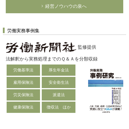
経営ノウハウの泉へ
労働実務事例集
監修提供
法解釈から実務処理までのＱ＆Ａを分類収録
労働基準法
厚生年金法
雇用保険法
安全衛生法
労災保険法
派遣法
健康保険法
徴収法 ほか