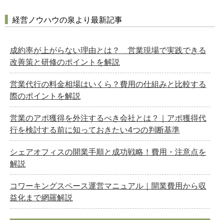
経営ノウハウの泉より最新記事
成約率が上がらない理由とは？ 営業現場で実践できる
改善策と研修のポイントを解説
どのカテゴリーに投稿しますか？
選択してください
営業代行の料金相場はいくら？費用の仕組みと比較する
際のポイントを解説
労務管理
税務経理
営業のアポ獲得を外注するべき会社とは？｜アポ獲得代
行を検討する前に知っておきたい4つの判断基準
企業法務
経営の知恵
シェアオフィスの開業手順と成功戦略！費用・注意点を
総務の給湯室
解説
秘書のノウハウ
コワーキングスペース運営マニュアル｜開業費用から収
次へ
益化まで網羅解説