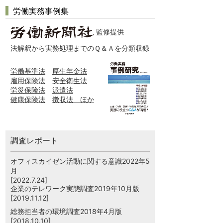
労働実務事例集
監修提供
法解釈から実務処理までのＱ＆Ａを分類収録
労働基準法
厚生年金法
雇用保険法
安全衛生法
労災保険法
派遣法
健康保険法
徴収法 ほか
調査レポート
オフィスカイゼン活動に関する意識2022年5
月
[2022.7.24]
企業のテレワーク実態調査2019年10月版
[2019.11.12]
総務担当者の環境調査2018年4月版
[2018.10.10]