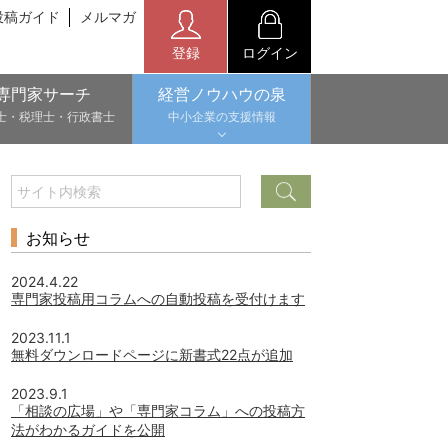
投稿ガイド
メルマガ
登録
ログイン
専門家サーチ
経営ノウハウの泉
士・税理士・行政書士
中小企業の支援情報
お知らせ
2024.4.22
専門家投稿用コラムへの自動投稿を受付けます
2023.11.1
無料ダウンロードページに新書式22点が追加
2023.9.1
「相談の広場」や「専門家コラム」への投稿方
法がわかるガイドを公開