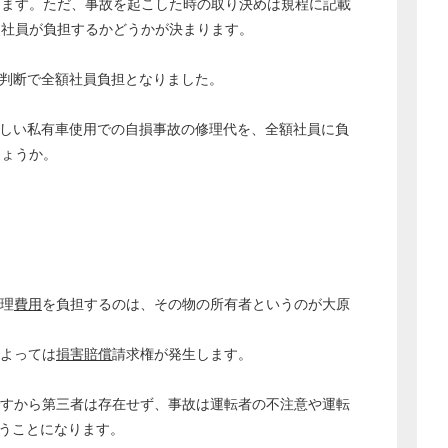
ります。ただ、事故を起こした時の取り決めは規程に記載
を社員が負担するかどうかが決まります。
判断で全額社員負担となりました。
に等しい私有車使用での自損事故の修理代を、全額社員に負
しょうか。
修理
費用
を負担するのは、その物の所有者というのが大原
によっては
損害賠償
請求権が発生します。
ですから第三者は存在せず、事故は運転者の不注意や運転
いうことになります。