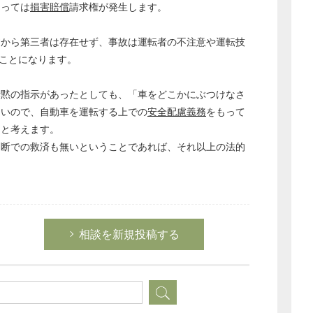
よっては
損害賠償
請求権が発生します。
経営の知恵
総務の給湯室
すから第三者は存在せず、事故は運転者の不注意や運転技
秘書のノウハウ
うことになります。
次へ
暗黙の指示があったとしても、「車をどこかにぶつけなさ
ないので、自動車を運転する上での
安全配慮義務
をもって
ると考えます。
判断での救済も無いということであれば、それ以上の法的
。
相談を新規投稿する