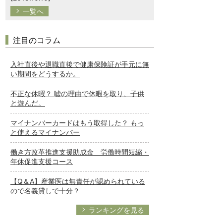
一覧へ
注目のコラム
入社直後や退職直後で健康保険証が手元に無
い期間をどうするか。
不正な休暇？ 嘘の理由で休暇を取り、子供
と遊んだ。
マイナンバーカードはもう取得した？ もっ
と使えるマイナンバー
働き方改革推進支援助成金 労働時間短縮・
年休促進支援コース
【Q＆A】産業医は無責任が認められている
ので名義貸しで十分？
ランキングを見る