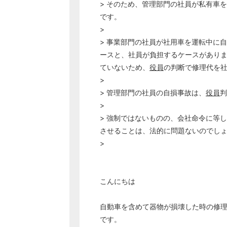
> そのため、管理部門の社員が私有車
です。
>
> 事業部門の社員が社用車を運転中に
ースと、社員が負担するケースがあり
ていないため、
役員
の判断で修理代を
>
> 管理部門の社員の自損事故は、
役員
判
>
> 強制ではないものの、会社命令に等
させることは、法的に問題ないのでし
>
こんにちは
自動車を含めて器物が損壊した時の修
です。