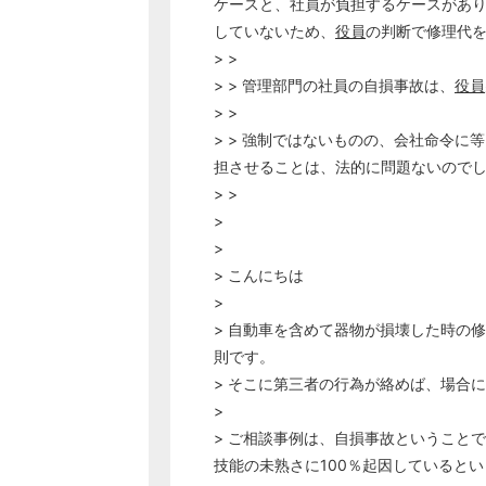
ケースと、社員が負担するケースがあ
していないため、
役員
の判断で修理代
> >
> > 管理部門の社員の自損事故は、
役員
> >
> > 強制ではないものの、会社命令
担させることは、法的に問題ないので
> >
>
>
> こんにちは
>
> 自動車を含めて器物が損壊した時の
則です。
> そこに第三者の行為が絡めば、場合
>
> ご相談事例は、自損事故ということ
技能の未熟さに100％起因していると