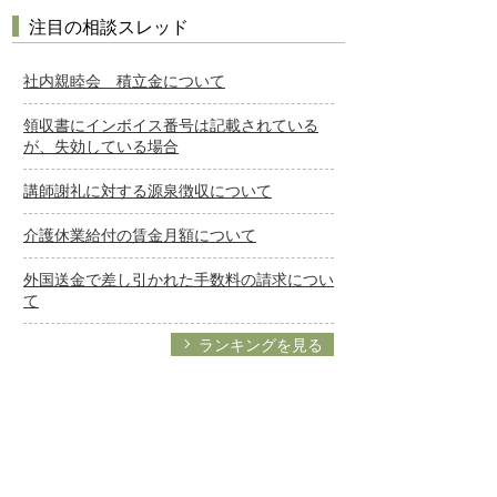
注目の相談スレッド
社内親睦会 積立金について
領収書にインボイス番号は記載されている
が、失効している場合
講師謝礼に対する源泉徴収について
介護休業給付の賃金月額について
外国送金で差し引かれた手数料の請求につい
て
ランキングを見る