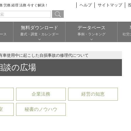
ヘルプ
サイトマップ
総務 労務 経理 法務 今すぐ解決！
無料ダウンロード
データベース
ース
書式・調査・カレンダー
事例・ランキング
社労
有車使用中に起こした自損事故の修理代について
相談の広場
企業法務
経営の知恵
室
秘書のノウハウ