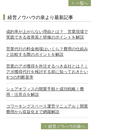
一覧へ
経営ノウハウの泉より最新記事
成約率が上がらない理由とは？ 営業現場で
実践できる改善策と研修のポイントを解説
営業代行の料金相場はいくら？費用の仕組み
と比較する際のポイントを解説
営業のアポ獲得を外注するべき会社とは？｜
アポ獲得代行を検討する前に知っておきたい
4つの判断基準
シェアオフィスの開業手順と成功戦略！費
用・注意点を解説
コワーキングスペース運営マニュアル｜開業
費用から収益化まで網羅解説
経営ノウハウの泉へ