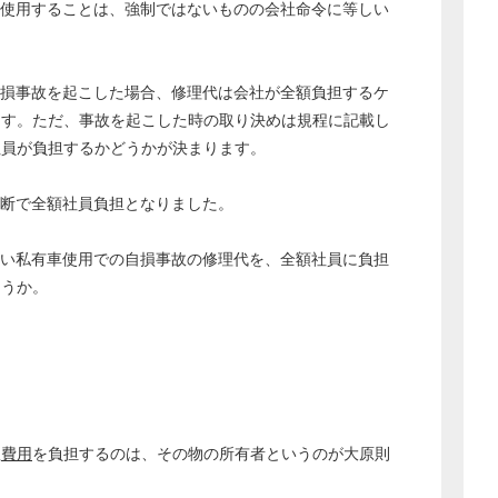
を使用することは、強制ではないものの会社命令に等しい
自損事故を起こした場合、修理代は会社が全額負担するケ
ます。ただ、事故を起こした時の取り決めは規程に記載し
社員が負担するかどうかが決まります。
断で全額社員負担となりました。
しい私有車使用での自損事故の修理代を、全額社員に負担
ょうか。
どのカテゴリーに投稿しますか？
選択してください
労務管理
理
費用
を負担するのは、その物の所有者というのが大原則
税務経理
企業法務