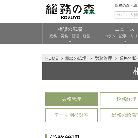
総務の森 - 
相談の広場
ニュース
総務・労務・経理・経営
コラム・記事・リリ
HOME
相談の広場
労務管理
業務で私
労務管理
税務経理
テーマ別検討室
総務の給湯