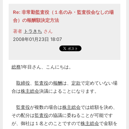
Re: 非常勤監査役（１名のみ・監査役会なしの場
合）の報酬額決定方法
著者
トラきち
さん
2008年01月23日 18:07
総務
1年目さん、こんにちは。
取締役
、
監査役
の
報酬
は、
定款
で定めていない場
合は
株主総会
決議によることになります。
監査役
が複数の場合は
株主総会
では総額を決め、
その配分は
監査役
の協議に委ねることが可能です
が、御社は１名とのことですので
株主総会
で金額を