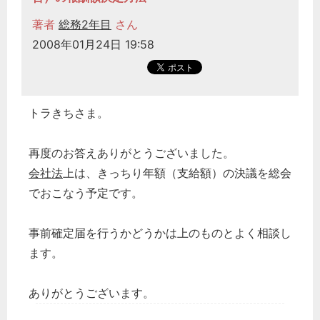
どのカテゴリーに投稿しますか？
著者
総務2年目
さん
選択してください
2008年01月24日 19:58
労務管理
税務経理
企業法務
トラきちさま。
経営の知恵
再度のお答えありがとうございました。
総務の給湯室
会社法
上は、きっちり年額（支給額）の決議を総会
秘書のノウハウ
でおこなう予定です。
次へ
事前確定届を行うかどうかは上のものとよく相談し
ます。
ありがとうございます。