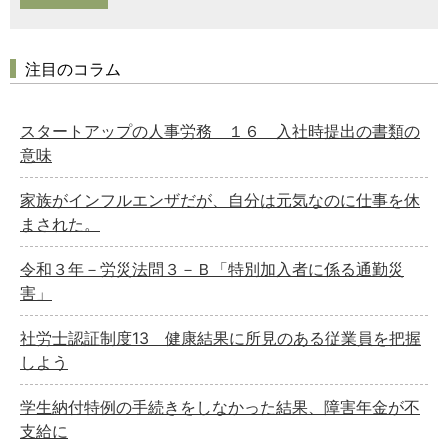
注目のコラム
スタートアップの人事労務 １６ 入社時提出の書類の
意味
家族がインフルエンザだが、自分は元気なのに仕事を休
まされた。
令和３年－労災法問３－Ｂ「特別加入者に係る通勤災
害」
社労士認証制度13 健康結果に所見のある従業員を把握
しよう
学生納付特例の手続きをしなかった結果、障害年金が不
支給に