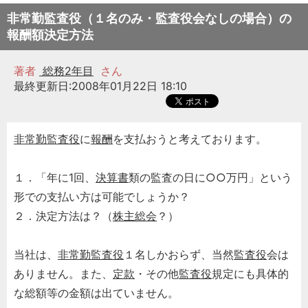
非常勤監査役（１名のみ・監査役会なしの場合）の
報酬額決定方法
著者
総務2年目
さん
最終更新日:2008年01月22日 18:10
非常勤監査役
に
報酬
を支払おうと考えております。
１．「年に1回、
決算書
類の監査の日に○○万円」という
形での支払い方は可能でしょうか？
２．決定方法は？（
株主総会
？）
当社は、
非常勤監査役
１名しかおらず、当然
監査役
会は
ありません。また、
定款
・その他
監査役
規定にも具体的
な総額等の金額は出ていません。