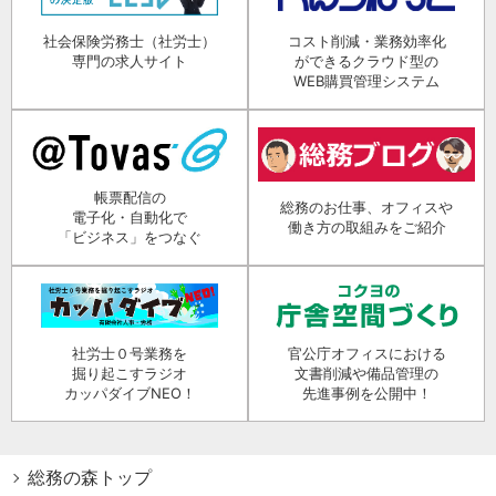
社会保険労務士（社労士）
コスト削減・業務効率化
専門の求人サイト
ができるクラウド型の
WEB購買管理システム
帳票配信の
総務のお仕事、オフィスや
電子化・自動化で
働き方の取組みをご紹介
「ビジネス」をつなぐ
社労士０号業務を
官公庁オフィスにおける
掘り起こすラジオ
文書削減や備品管理の
カッパダイブNEO！
先進事例を公開中！
総務の森トップ