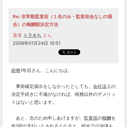
Re: 非常勤監査役（１名のみ・監査役会なしの場
合）の報酬額決定方法
著者
トラきち
さん
2008年01月24日 10:51
総務
1年目さん、こんにちは。
事前確定届出をしなかったとしても、
会社法
上の
決定手続きに不備がなければ、税務以外のデメリッ
トはないと思います。
あと、念のため申しあげますが、
監査役
の
報酬
を
年1回の支払いとされるとなると、総会での決議も