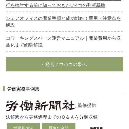
行を検討する前に知っておきたい4つの判断基準
シェアオフィスの開業手順と成功戦略！費用・注意点を
解説
コワーキングスペース運営マニュアル｜開業費用から収
益化まで網羅解説
経営ノウハウの泉へ
労働実務事例集
監修提供
法解釈から実務処理までのＱ＆Ａを分類収録
労働基準法
厚生年金法