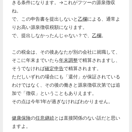
きる条件になります。→これがフツーの源泉徴収
ね。
で、この申告書を提出しないと
乙欄
による、通常よ
りお高い源泉徴収税額になります。
で、提出しなかったんじゃない？で、
乙欄
。
この税金は、その後あなたが別の会社に就職して、
そこに年末までいたら
年末調整
で精算されますし、
そうでなければ
確定申告
で精算されます。
ただしいずれの場合にも「還付」が保証されている
わけではなく、その後の働きと源泉徴収次第では追
加で「徴収」ということもありえます。
その点は今年1年が過ぎなければわかりません。
健康保険
の
任意継続
とは直接関係のない話だと思い
ますよ。