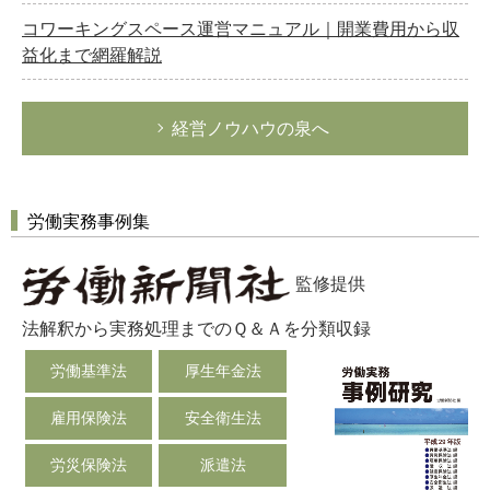
コワーキングスペース運営マニュアル｜開業費用から収
益化まで網羅解説
経営ノウハウの泉へ
労働実務事例集
監修提供
法解釈から実務処理までのＱ＆Ａを分類収録
労働基準法
厚生年金法
雇用保険法
安全衛生法
労災保険法
派遣法