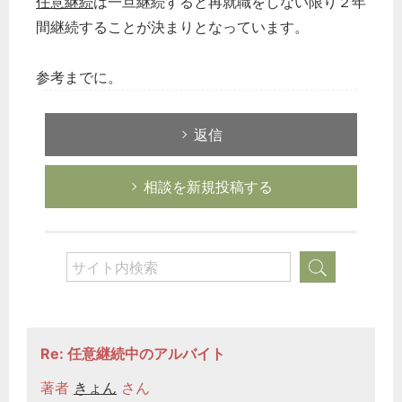
任意継続
は一旦継続すると再就職をしない限り２年
間継続することが決まりとなっています。
参考までに。
どのカテゴリーに投稿しますか？
返信
選択してください
相談を新規投稿する
労務管理
税務経理
企業法務
経営の知恵
総務の給湯室
秘書のノウハウ
Re: 任意継続中のアルバイト
次へ
著者
きょん
さん