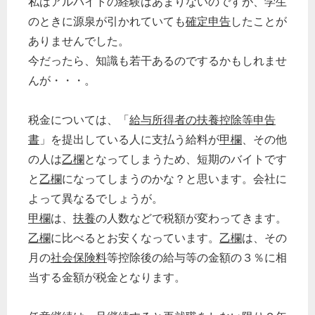
私はアルバイトの経験はあまりないのですが、学生
のときに源泉が引かれていても
確定申告
したことが
ありませんでした。
今だったら、知識も若干あるのでするかもしれませ
んが・・・。
税金については、「
給与所得者の扶養控除等申告
書
」を提出している人に支払う給料が
甲欄
、その他
の人は
乙欄
となってしまうため、短期のバイトです
と
乙欄
になってしまうのかな？と思います。会社に
よって異なるでしょうが。
甲欄
は、
扶養
の人数などで税額が変わってきます。
乙欄
に比べるとお安くなっています。
乙欄
は、その
月の
社会保険料
等控除後の給与等の金額の３％に相
当する金額が税金となります。