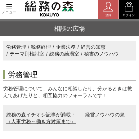
メニュー
登録
ログイン
相談の広場
労務管理
税務経理
企業法務
経営の知恵
テーマ別検討室
総務の給湯室
秘書のノウハウ
労務管理
労務管理について、みんなに相談したり、分かるときは教
えてあげたりと、相互協力のフォーラムです！
総務の森イチオシ記事が満載：
経営ノウハウの泉
（人事労務～働き方対策まで）