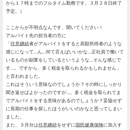
から１７時までのフルタイム勤務です。３月２８日終了
予定。）
ここからが不明点なんです、聞いてください！
アルバイト先の担当者の方に
「
任意継続
者がアルバイトをすると高額所得者のような
感じになって…ん…何て言えばいいかな…正社員で働いて
いるものが副業をしているというような…そんな感じで
す…。ですから、多く税金を取られるかもしれません」
と言われました。
これはそういう意味なのでしょうか？その時にしっかり
聞き返せばよかったのですが…。多く税金を取られてま
でアルバイトをする意味があるのでしょうか？妥協せず
に長期の仕事を探したほうがいいのかなと思ってしまい
ました。
また、３月分は
任意継続
をせずに
国民健康保険
に加入す