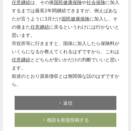
任意継続
は、その後
国民健康保険
や
社会保険
に加入
するまでは最長2年間継続できますが、例えばあな
たが言うように3月だけ
国民健康保険
に加入し、そ
の後また
任意継続
に戻るというわけには行かないと
思います。
市役所等に行きますと、国保に加入したら保険料が
いくらになるか教えてくれるはずですから、これは
任意継続
とどちらが安いかだけの判断でいいと思い
ます。
前述のとおり源泉徴収とは無関係な話のはずですか
ら。
返信
相談を新規投稿する