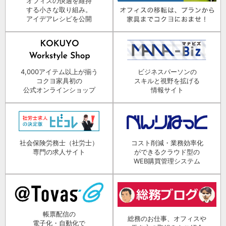
オフィスの快適を維持
する小さな取り組み。
アイデアレシピを公開
4,000アイテム以上が揃う
ビジネスパーソンの
コクヨ家具初の
スキルと視野を拡げる
公式オンラインショップ
情報サイト
社会保険労務士（社労士）
コスト削減・業務効率化
専門の求人サイト
ができるクラウド型の
WEB購買管理システム
帳票配信の
総務のお仕事、オフィスや
電子化・自動化で