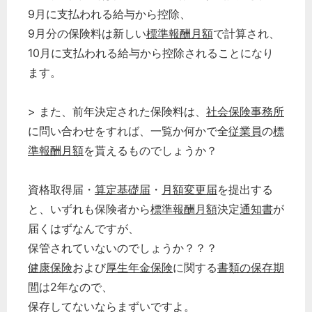
9月に支払われる給与から控除、
9月分の保険料は新しい
標準報酬月額
で計算され、
10月に支払われる給与から控除されることになり
ます。
> また、前年決定された保険料は、
社会保険事務所
に問い合わせをすれば、一覧か何かで全
従業員
の
標
準報酬月額
を貰えるものでしょうか？
資格取得届・
算定基礎届
・
月額変更届
を提出する
と、いずれも保険者から
標準報酬月額
決定
通知書
が
届くはずなんですが、
保管されていないのでしょうか？？？
健康保険
および
厚生年金保険
に関する
書類の保存期
間
は2年なので、
保存してないならまずいですよ。