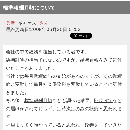
標準報酬月額について
著者
ギャオス
さん
最終更新日:2008年06月20日 01:02
会社の中で
総務
を担当している者です。
給与計算の担当ではないのですが、給与台帳をみて気付
いたことがありました。
当社では毎月業績給与の支給があるのですが、その業績
給と変動して毎月
社会保険料
も変動していることに気付
きました。
その後、
標準報酬月額
なども調べた結果、
随時改定
など
の届けがされておらず、
定時決定
のみの状態と思われま
す。
社員より多く預かっていると思われ、改善をしていきた