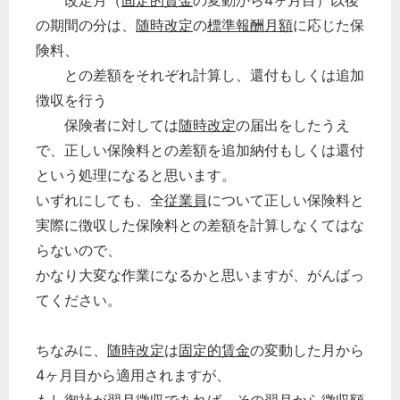
改定月（
固定的賃金
の変動から4ヶ月目）以後
の期間の分は、
随時改定
の
標準報酬月額
に応じた保
険料、
との差額をそれぞれ計算し、還付もしくは追加
徴収を行う
保険者に対しては
随時改定
の届出をしたうえ
で、正しい保険料との差額を追加納付もしくは還付
という処理になると思います。
いずれにしても、全
従業員
について正しい保険料と
実際に徴収した保険料との差額を計算しなくてはな
らないので、
かなり大変な作業になるかと思いますが、がんばっ
てください。
ちなみに、
随時改定
は
固定的賃金
の変動した月から
4ヶ月目から適用されますが、