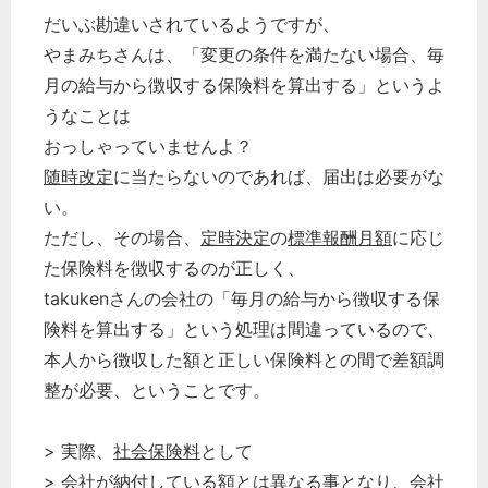
だいぶ勘違いされているようですが、
やまみちさんは、「変更の条件を満たない場合、毎
月の給与から徴収する保険料を算出する」というよ
うなことは
おっしゃっていませんよ？
随時改定
に当たらないのであれば、届出は必要がな
い。
ただし、その場合、
定時決定
の
標準報酬月額
に応じ
た保険料を徴収するのが正しく、
takukenさんの会社の「毎月の給与から徴収する保
険料を算出する」という処理は間違っているので、
どのカテゴリーに投稿しますか？
本人から徴収した額と正しい保険料との間で差額調
選択してください
整が必要、ということです。
労務管理
税務経理
> 実際、
社会保険料
として
企業法務
> 会社が納付している額とは異なる事となり、会社