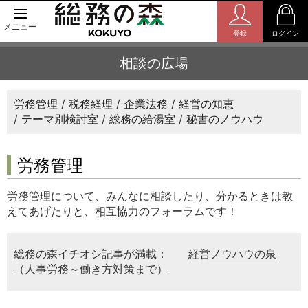
メニュー
登録
ログイン
相談の広場
労務管理
税務経理
企業法務
経営の知恵
テーマ別検討室
総務の給湯室
秘書のノウハウ
労務管理
労務管理について、みんなに相談したり、分かるときは教
えてあげたりと、相互協力のフォーラムです！
総務の森イチオシ記事が満載：
経営ノウハウの泉
（人事労務～働き方対策まで）