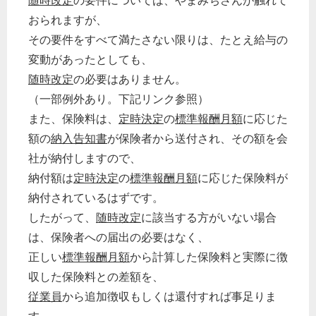
随時改定
の要件については、やまみちさんが触れて
おられますが、
その要件をすべて満たさない限りは、たとえ給与の
変動があったとしても、
随時改定
の必要はありません。
（一部例外あり。下記リンク参照）
また、保険料は、
定時決定
の
標準報酬月額
に応じた
額の
納入告知書
が保険者から送付され、その額を会
社が納付しますので、
納付額は
定時決定
の
標準報酬月額
に応じた保険料が
納付されているはずです。
したがって、
随時改定
に該当する方がいない場合
は、保険者への届出の必要はなく、
正しい
標準報酬月額
から計算した保険料と実際に徴
収した保険料との差額を、
従業員
から追加徴収もしくは還付すれば事足りま