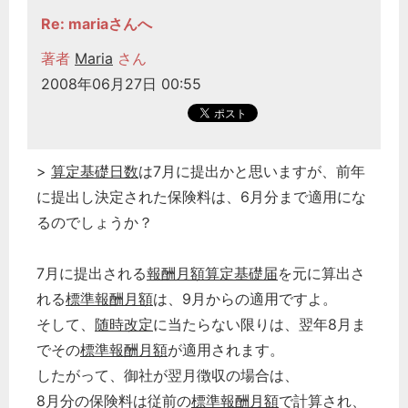
Re: mariaさんへ
著者
Maria
さん
2008年06月27日 00:55
>
算定
基礎日数
は7月に提出かと思いますが、前年
に提出し決定された保険料は、6月分まで適用にな
るのでしょうか？
7月に提出される
報酬月額算定基礎届
を元に算出さ
れる
標準報酬月額
は、9月からの適用ですよ。
そして、
随時改定
に当たらない限りは、翌年8月ま
でその
標準報酬月額
が適用されます。
したがって、御社が翌月徴収の場合は、
8月分の保険料は従前の
標準報酬月額
で計算され、