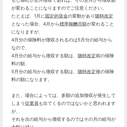
もし御社が翌月徴収であれば、その翌月から徴収額
が変わることになりますのでご注意ください。
たとえば、1月に
固定的賃金
の変動があり
随時改定
となった場合、4月から
標準報酬月額
が変わること
になりますが、
4月分の保険料が徴収されるのは5月分の給与から
なので、
4月分の給与から徴収する額は、
随時改定
前の保険
料の額、
5月分の給与から徴収する額は、
随時改定
後の保険
料の額になります。
また、場合によっては、多額の追加徴収が発生して
しまう
従業員
も出てくるのではないかと思われます
が、
それを次の給与から徴収するのではその月の給与が