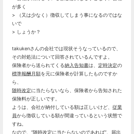
が多く
経営の知恵
> （又は少なく）徴収してしまう事になるのではな
総務の給湯室
いで
秘書のノウハウ
> しょうか？
次へ
takukenさんの会社では現状そうなっているので、
その対処法について回答されているんですよ。
保険者から送られてくる
納入告知書
は、
定時決定
の
標準報酬月額
を元に保険者が計算したものですか
ら、
随時改定
に当たらないなら、保険者から告知された
保険料が正しいです。
ようは、会社が納付している額は正しいけど、
従業
員
から徴収している額が間違っているという状態で
すね。
なので、“
随時改定
に当たらないのであれば”、届出