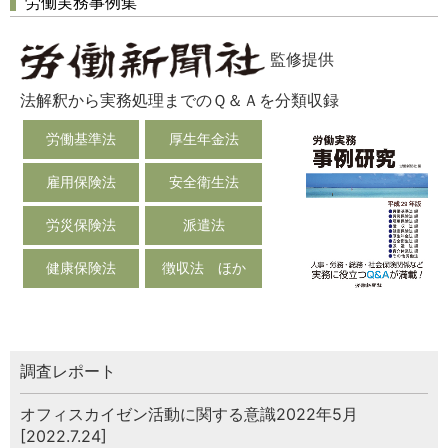
労働実務事例集
監修提供
法解釈から実務処理までのＱ＆Ａを分類収録
労働基準法
厚生年金法
雇用保険法
安全衛生法
労災保険法
派遣法
健康保険法
徴収法 ほか
調査レポート
オフィスカイゼン活動に関する意識2022年5月
[2022.7.24]