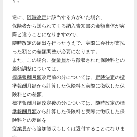
す。
逆に、
随時改定
に該当する方がいた場合、
保険者から送られてくる
納入告知書
の金額自体が実
際と違うことになりますので、
随時改定
の届出を行ったうえで、実際に会社が支払
った額との差額調整が必要になります。
また、この場合、
従業員
から徴収された保険料との
差額調整については、
標準報酬月額
改定前の分については、
定時決定
の
標
準報酬月額
から計算した保険料と実際に徴収した保
険料との差額、
標準報酬月額
改定後の分については、
随時改定
の
標
準報酬月額
から計算した保険料と実際に徴収した保
険料との差額を
従業員
から追加徴収もしくは還付することになりま