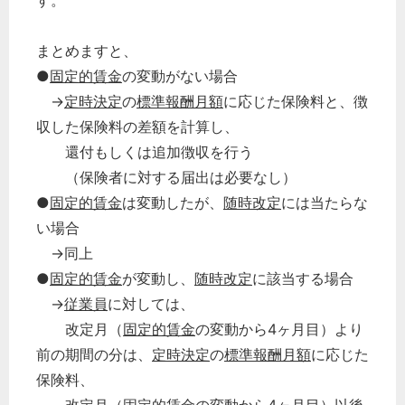
す。
まとめますと、
●
固定的賃金
の変動がない場合
→
定時決定
の
標準報酬月額
に応じた保険料と、徴
収した保険料の差額を計算し、
還付もしくは追加徴収を行う
（保険者に対する届出は必要なし）
●
固定的賃金
は変動したが、
随時改定
には当たらな
い場合
→同上
●
固定的賃金
が変動し、
随時改定
に該当する場合
→
従業員
に対しては、
改定月（
固定的賃金
の変動から4ヶ月目）より
前の期間の分は、
定時決定
の
標準報酬月額
に応じた
保険料、