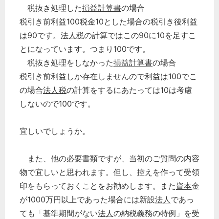
税抜き処理した
損益計算書
の場合
企業法務
税引き前利益100税金10とした場合の税引き後利益
経営の知恵
は90です。
法人税
の計算ではこの90に10を足すこ
総務の給湯室
とになっています。つまり100です。
秘書のノウハウ
税抜き処理をしなかった
損益計算書
の場合
税引き前利益しか存在しませんので利益は100でこ
次へ
の場合
法人税
の計算をするにあたっては10は考慮
しないので100です。
宜しいでしょうか。
また、他の必要書類ですが、当初のご質問の内容
物で宜しいと思われます。但し、控えを作って受領
印をもらっておくことをお勧めします。また
資本
金
が1000万円以上であった場合には新設
法人
であっ
ても「基準期間がない
法人
の納税義務の特例」を受