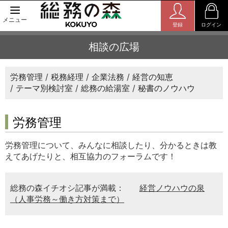
メニュー
登録
ログイン
相談の広場
労務管理
税務経理
企業法務
経営の知恵
テーマ別検討室
総務の給湯室
秘書のノウハウ
労務管理
労務管理について、みんなに相談したり、分かるときは教
えてあげたりと、相互協力のフォーラムです！
総務の森イチオシ記事が満載：
経営ノウハウの泉
（人事労務～働き方対策まで）