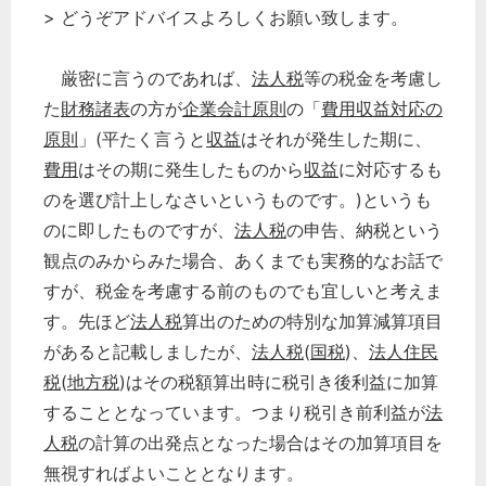
> どうぞアドバイスよろしくお願い致します。
厳密に言うのであれば、
法人税
等の税金を考慮し
た
財務諸表
の方が
企業会計原則
の「
費用収益対応の
原則
」(平たく言うと
収益
はそれが発生した期に、
費用
はその期に発生したものから
収益
に対応するも
のを選び計上しなさいというものです。)というも
のに即したものですが、
法人税
の申告、納税という
観点のみからみた場合、あくまでも実務的なお話で
すが、税金を考慮する前のものでも宜しいと考えま
す。先ほど
法人税
算出のための特別な加算減算項目
があると記載しましたが、
法人税
(
国税
)、
法人
住民
どのカテゴリーに投稿しますか？
税
(
地方税
)はその税額算出時に税引き後利益に加算
選択してください
することとなっています。つまり税引き前利益が
法
人税
の計算の出発点となった場合はその加算項目を
労務管理
無視すればよいこととなります。
税務経理