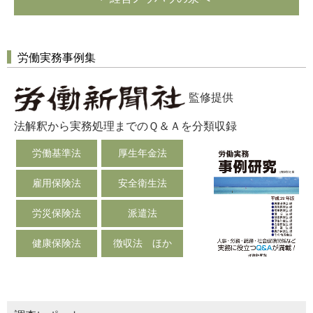
労働実務事例集
監修提供
法解釈から実務処理までのＱ＆Ａを分類収録
労働基準法
厚生年金法
雇用保険法
安全衛生法
労災保険法
派遣法
健康保険法
徴収法 ほか