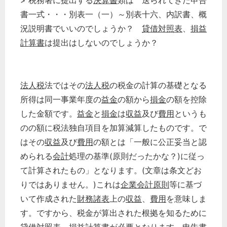
> 税務署に提出する
決算書
類は 送られてきた申告
書一式・・・別表一（一）～別表十六、内訳書、概
況説明書でいいのでしょうか？
貸借対照表
、
損益
計算書
は提出はしないのでしょうか？
法人税
法ではその
法人税
の税金の計算の基礎となる
所得は同一事業年度の
益金
の額から
損金
の額を控除
した金額です。
益金
と
損金
は
収益
及び
費用
というも
のの額に税法独自項目を加算減算したものです。で
はその
収益
及び
費用
の額とは「一般に公正妥当と認
められる
会計
処理の基準(原則だったかな？)に従っ
て計算されたもの」となります。(文章は条文どお
りではありません。)これは
企業会計原則
等に基づ
いて作成された
財務諸表
上の
収益
、
費用
を意味しま
す。ですから、税金が算出された根拠を知るために