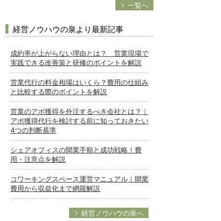
一覧へ
経営ノウハウの泉より最新記事
成約率が上がらない理由とは？ 営業現場で
実践できる改善策と研修のポイントを解説
営業代行の料金相場はいくら？費用の仕組み
と比較する際のポイントを解説
営業のアポ獲得を外注するべき会社とは？｜
アポ獲得代行を検討する前に知っておきたい
4つの判断基準
シェアオフィスの開業手順と成功戦略！費
用・注意点を解説
コワーキングスペース運営マニュアル｜開業
費用から収益化まで網羅解説
経営ノウハウの泉へ