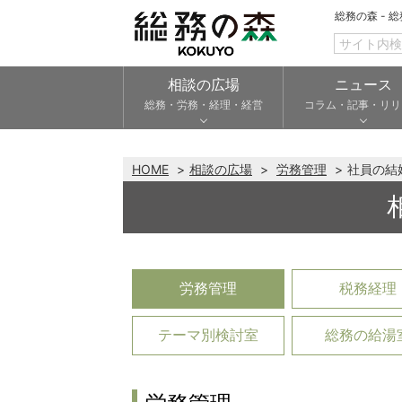
総務の森 - 
相談の広場
ニュース
総務・労務・経理・経営
コラム・記事・リリ
HOME
相談の広場
労務管理
社員の結
労務管理
税務経理
テーマ別検討室
総務の給湯