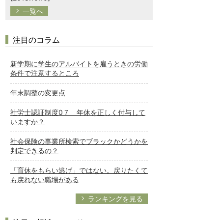
一覧へ
注目のコラム
新学期に学生のアルバイトを雇うときの労働
条件で注意するところ
年末調整の変更点
社労士認証制度0７ 年休を正しく付与して
いますか？
社会保険の事業所検索でブラックかどうかを
判定できるの？
「育休をもらい逃げ」ではない。戻りたくて
も戻れない職場がある
ランキングを見る