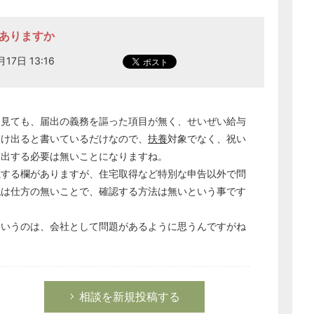
法ありますか
月17日 13:16
を見ても、届出の義務を謳った項目が無く、せいぜい給与
届け出ると書いているだけなので、
扶養
対象でなく、祝い
届出する必要は無いことになりますね。
載する欄がありますが、住宅取得など特別な申告以外で問
代は仕方の無いことで、確認する方法は無いという事です
というのは、会社として問題があるように思うんですがね
どのカテゴリーに投稿しますか？
選択してください
労務管理
税務経理
相談を新規投稿する
企業法務