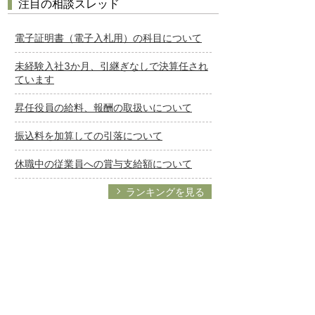
注目の相談スレッド
電子証明書（電子入札用）の科目について
未経験入社3か月、引継ぎなしで決算任され
ています
昇任役員の給料、報酬の取扱いについて
振込料を加算しての引落について
休職中の従業員への賞与支給額について
ランキングを見る