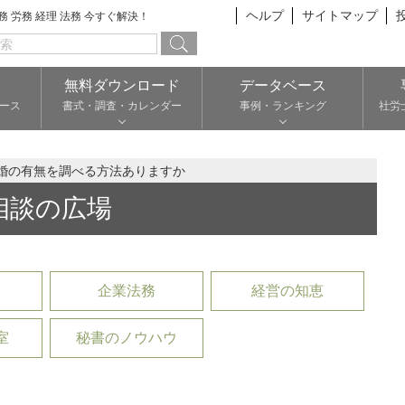
ヘルプ
サイトマップ
総務 労務 経理 法務 今すぐ解決！
無料ダウンロード
データベース
ース
書式・調査・カレンダー
事例・ランキング
社労
婚の有無を調べる方法ありますか
相談の広場
企業法務
経営の知恵
室
秘書のノウハウ