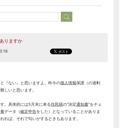
経営の知恵
総務の給湯室
秘書のノウハウ
次へ
法ありますか
3:18
と『ない』と思いますよ。昨今の
個人情報
保護（の過剰
は難しいと思います。
す。具体的には5月末に来る
住民税
の“決定
通知書
”をチェ
扶養
データ（
確定申告
をした）となっていることがありま
されれば、それで匂いがするときもあります。