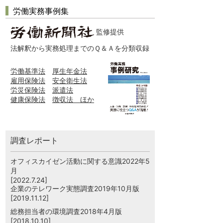
労働実務事例集
監修提供
法解釈から実務処理までのＱ＆Ａを分類収録
労働基準法
厚生年金法
雇用保険法
安全衛生法
労災保険法
派遣法
健康保険法
徴収法 ほか
調査レポート
オフィスカイゼン活動に関する意識2022年5
月
[2022.7.24]
企業のテレワーク実態調査2019年10月版
[2019.11.12]
総務担当者の環境調査2018年4月版
[2018.10.10]