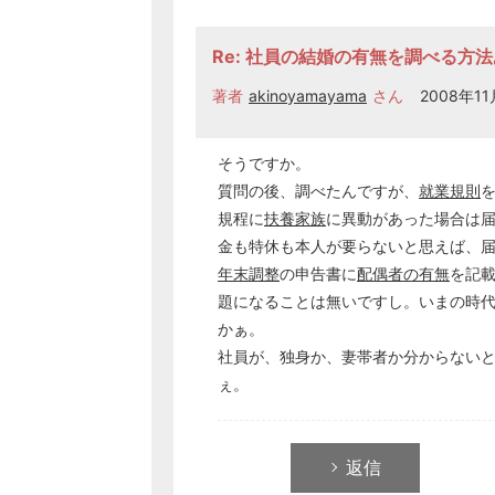
Re: 社員の結婚の有無を調べる方
著者
akinoyamayama
さん
2008年11
そうですか。
質問の後、調べたんですが、
就業規則
規程に
扶養家族
に異動があった場合は
金も特休も本人が要らないと思えば、
年末調整
の申告書に
配偶者の有無
を記
題になることは無いですし。いまの時
かぁ。
社員が、独身か、妻帯者か分からない
ぇ。
返信