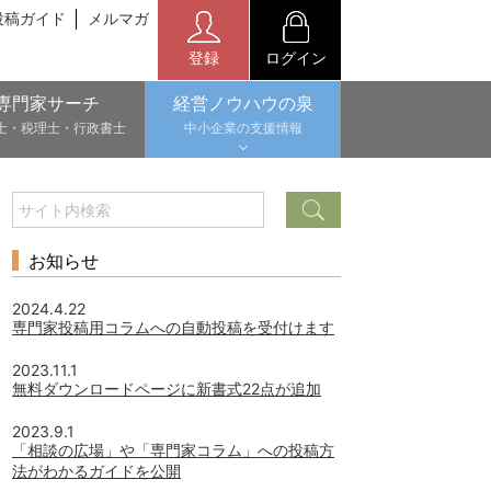
投稿ガイド
メルマガ
登録
ログイン
専門家サーチ
経営ノウハウの泉
士・税理士・行政書士
中小企業の支援情報
お知らせ
2024.4.22
専門家投稿用コラムへの自動投稿を受付けます
2023.11.1
無料ダウンロードページに新書式22点が追加
2023.9.1
「相談の広場」や「専門家コラム」への投稿方
法がわかるガイドを公開