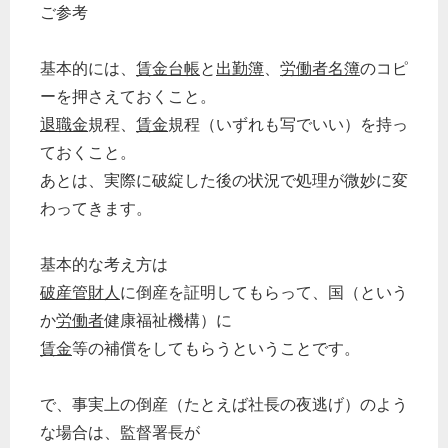
ご参考
基本的には、
賃金台帳
と
出勤簿
、
労働者名簿
のコピ
ーを押さえておくこと。
退職金
規程、
賃金
規程（いずれも写でいい）を持っ
ておくこと。
あとは、実際に破綻した後の状況で処理が微妙に変
わってきます。
基本的な考え方は
破産管財人
に倒産を証明してもらって、国（という
か
労働者
健康福祉機構）に
賃金
等の補償をしてもらうということです。
で、事実上の倒産（たとえば社長の夜逃げ）のよう
な場合は、監督署長が