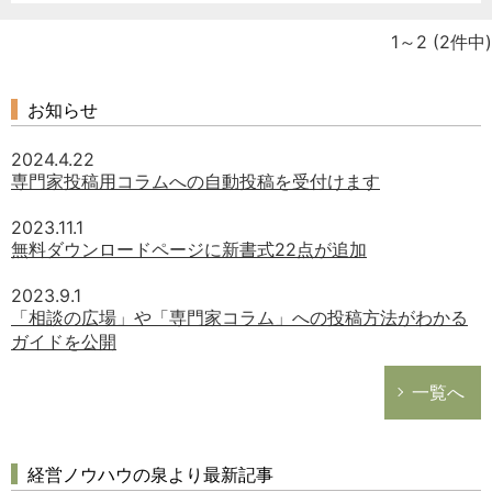
1～2
(2件中)
お知らせ
2024.4.22
専門家投稿用コラムへの自動投稿を受付けます
2023.11.1
無料ダウンロードページに新書式22点が追加
2023.9.1
「相談の広場」や「専門家コラム」への投稿方法がわかる
どのカテゴリーに投稿しますか？
ガイドを公開
選択してください
一覧へ
労務管理
税務経理
経営ノウハウの泉より最新記事
企業法務