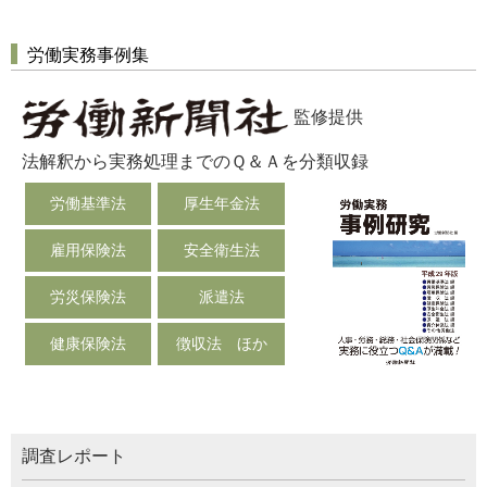
労働実務事例集
監修提供
法解釈から実務処理までのＱ＆Ａを分類収録
労働基準法
厚生年金法
雇用保険法
安全衛生法
労災保険法
派遣法
健康保険法
徴収法 ほか
調査レポート