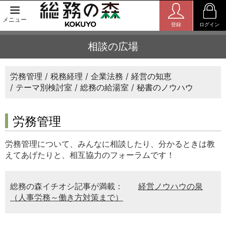
メニュー
登録
ログイン
相談の広場
労務管理
税務経理
企業法務
経営の知恵
テーマ別検討室
総務の給湯室
秘書のノウハウ
労務管理
労務管理について、みんなに相談したり、分かるときは教
えてあげたりと、相互協力のフォーラムです！
総務の森イチオシ記事が満載：
経営ノウハウの泉
（人事労務～働き方対策まで）