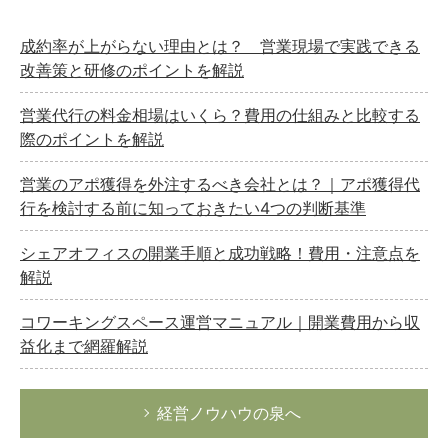
経営の知恵
成約率が上がらない理由とは？ 営業現場で実践できる
総務の給湯室
改善策と研修のポイントを解説
秘書のノウハウ
営業代行の料金相場はいくら？費用の仕組みと比較する
次へ
際のポイントを解説
営業のアポ獲得を外注するべき会社とは？｜アポ獲得代
行を検討する前に知っておきたい4つの判断基準
シェアオフィスの開業手順と成功戦略！費用・注意点を
解説
コワーキングスペース運営マニュアル｜開業費用から収
益化まで網羅解説
経営ノウハウの泉へ