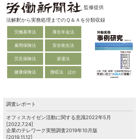
総務の給湯室
監修提供
秘書のノウハウ
法解釈から実務処理までのＱ＆Ａを分類収録
次へ
労働基準法
厚生年金法
雇用保険法
安全衛生法
労災保険法
派遣法
健康保険法
徴収法 ほか
調査レポート
オフィスカイゼン活動に関する意識2022年5月
[2022.7.24]
企業のテレワーク実態調査2019年10月版
[2019.11.12]