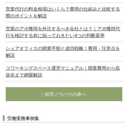
営業代行の料金相場はいくら？費用の仕組みと比較する
際のポイントを解説
営業のアポ獲得を外注するべき会社とは？｜アポ獲得代
行を検討する前に知っておきたい4つの判断基準
シェアオフィスの開業手順と成功戦略！費用・注意点を
解説
コワーキングスペース運営マニュアル｜開業費用から収
益化まで網羅解説
どのカテゴリーに投稿しますか？
選択してください
経営ノウハウの泉へ
労務管理
税務経理
企業法務
労働実務事例集
経営の知恵