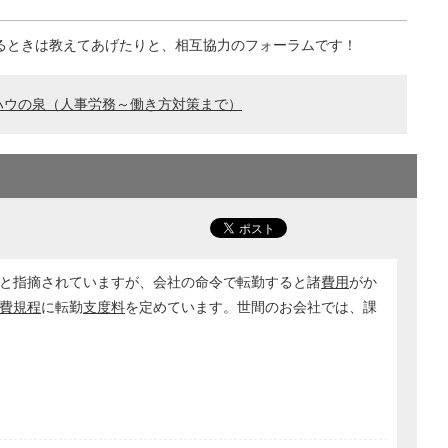
るときは教えてあげたりと、相互協力のフォーラムです！
ハウの泉（人事労務～働き方対策まで）
と指摘されていますが、会社の命令で転勤すると諸
費用
がか
費規程
に転勤
支度料
を定めています。世間のお会社では、課