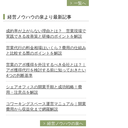
一覧へ
経営ノウハウの泉より最新記事
成約率が上がらない理由とは？ 営業現場で
実践できる改善策と研修のポイントを解説
営業代行の料金相場はいくら？費用の仕組み
と比較する際のポイントを解説
営業のアポ獲得を外注するべき会社とは？｜
アポ獲得代行を検討する前に知っておきたい
4つの判断基準
シェアオフィスの開業手順と成功戦略！費
用・注意点を解説
コワーキングスペース運営マニュアル｜開業
費用から収益化まで網羅解説
経営ノウハウの泉へ