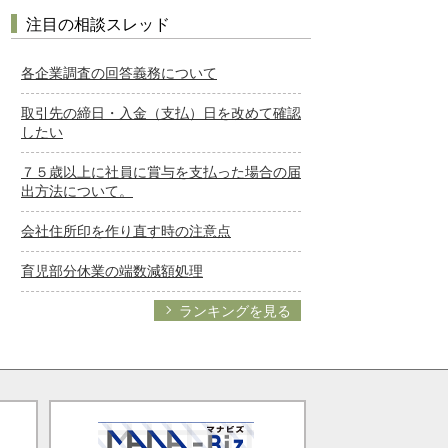
注目の相談スレッド
各企業調査の回答義務について
取引先の締日・入金（支払）日を改めて確認
したい
７５歳以上に社員に賞与を支払った場合の届
出方法について。
会社住所印を作り直す時の注意点
育児部分休業の端数減額処理
ランキングを見る