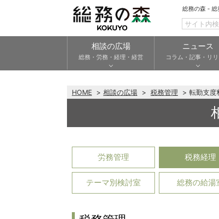
総務の森 - 
相談の広場
ニュース
総務・労務・経理・経営
コラム・記事・リリ
HOME
相談の広場
税務管理
転勤支度
労務管理
税務経理
テーマ別検討室
総務の給湯