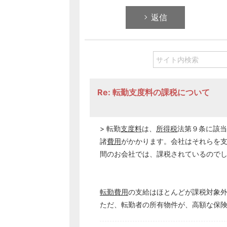
返信
Re: 転勤支度料の課税について
> 転勤
支度料
は、
所得税
法第９条に該当
諸
費用
がかかります。会社はそれらを
間のお会社では、課税されているので
転勤費用
の支給はほとんどが課税対象
ただ、転勤者の所有物件が、高額な保