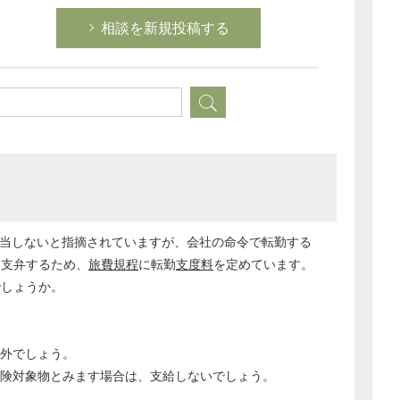
相談を新規投稿する
労務管理
税務経理
企業法務
経営の知恵
総務の給湯室
秘書のノウハウ
次へ
当しないと指摘されていますが、会社の命令で転勤する
を支弁するため、
旅費規程
に転勤
支度料
を定めています。
でしょうか。
外でしょう。
保険対象物とみます場合は、支給しないでしょう。