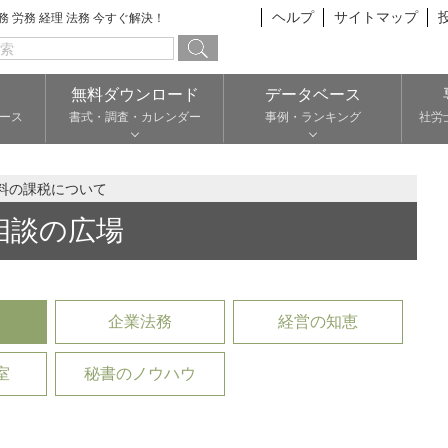
ヘルプ
サイトマップ
総務 労務 経理 法務 今すぐ解決！
無料ダウンロード
データベース
ース
書式・調査・カレンダー
事例・ランキング
社労
料の課税について
相談の広場
企業法務
経営の知恵
室
秘書のノウハウ