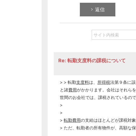
返信
Re: 転勤支度料の課税について
> > 転勤
支度料
は、
所得税
法第９条に該
と諸
費用
がかかります。会社はそれら
世間のお会社では、課税されているの
>
>
>
転勤費用
の支給はほとんどが課税対象
> ただ、転勤者の所有物件が、高額な