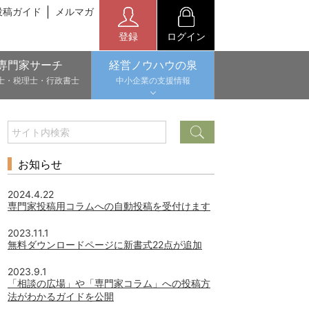
投稿ガイド
メルマガ
登録
ログイン
専門家サーチ
経営ノウハウの泉
士・税理士・行政書士
中小企業の支援情報
お知らせ
2024.4.22
専門家投稿用コラムへの自動投稿を受付けます
2023.11.1
無料ダウンロードページに新書式22点が追加
2023.9.1
「相談の広場」や「専門家コラム」への投稿方
法がわかるガイドを公開