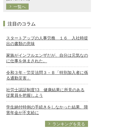
一覧へ
注目のコラム
スタートアップの人事労務 １６ 入社時提
出の書類の意味
家族がインフルエンザだが、自分は元気なの
に仕事を休まされた。
令和３年－労災法問３－Ｂ「特別加入者に係
る通勤災害」
社労士認証制度13 健康結果に所見のある
従業員を把握しよう
学生納付特例の手続きをしなかった結果、障
害年金が不支給に
ランキングを見る