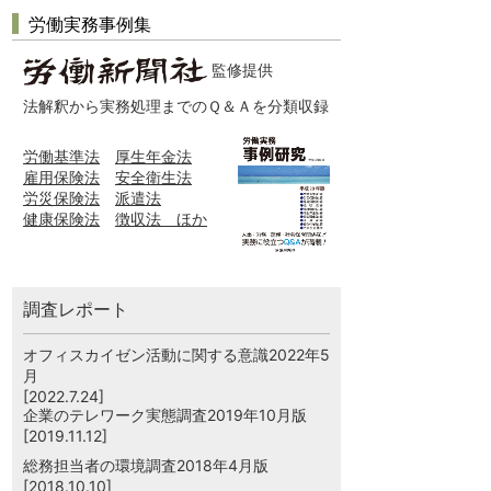
労働実務事例集
監修提供
法解釈から実務処理までのＱ＆Ａを分類収録
労働基準法
厚生年金法
雇用保険法
安全衛生法
労災保険法
派遣法
健康保険法
徴収法 ほか
調査レポート
オフィスカイゼン活動に関する意識2022年5
月
[2022.7.24]
企業のテレワーク実態調査2019年10月版
[2019.11.12]
総務担当者の環境調査2018年4月版
[2018.10.10]