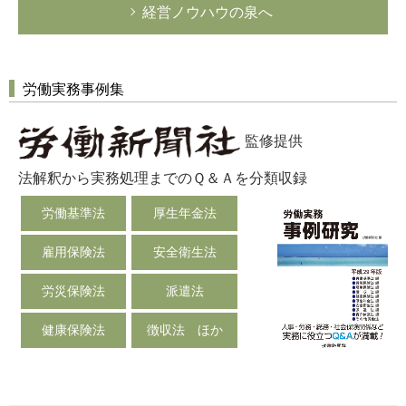
経営ノウハウの泉へ
労働実務事例集
監修提供
法解釈から実務処理までのＱ＆Ａを分類収録
労働基準法
厚生年金法
雇用保険法
安全衛生法
労災保険法
派遣法
健康保険法
徴収法 ほか