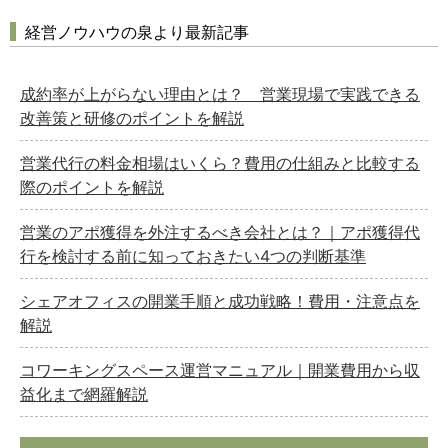
経営ノウハウの泉より最新記事
成約率が上がらない理由とは？ 営業現場で実践できる
どのカテゴリーに投稿しますか？
改善策と研修のポイントを解説
選択してください
営業代行の料金相場はいくら？費用の仕組みと比較する
労務管理
際のポイントを解説
税務経理
営業のアポ獲得を外注するべき会社とは？｜アポ獲得代
企業法務
行を検討する前に知っておきたい4つの判断基準
経営の知恵
シェアオフィスの開業手順と成功戦略！費用・注意点を
総務の給湯室
解説
秘書のノウハウ
次へ
コワーキングスペース運営マニュアル｜開業費用から収
益化まで網羅解説