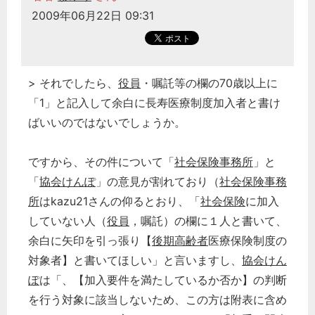
2009年06月22日 09:31
> それでしたら、
役員
・嘱託等の欄の70歳以上に
「1」と記入して余白に長寿医療制度加入者と書け
ばいいのではないでしょうか。
ですから、その件について「
社会保険事務所
」と
「
協会けんぽ
」の意見が割れており（
社会保険事務
所
はkazu21さんの仰るとおり、「
社会保険
に加入
していない人（
役員
，嘱託）の欄に１人と書いて、
余白に矢印を引っ張り【
後期高齢者
医療保険制度の
対象者】と書いてほしい」と言いますし、
協会けん
ぽ
は「、【加入要件を満たしているか否か】の判断
を行う対象に該当しないため、この方は附表に含め