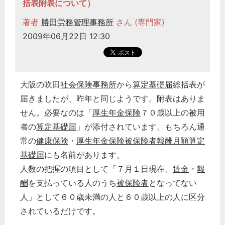
括表附表について）
著者
勝田労務管理事務所
さん (専門家)
2009年06月22日 12:30
大阪の吹田
社会保険事務所
から
算定基礎届
総括表が
届きましたが、昨年と同じようです。附表はありま
せん。必要なのは「
厚生年金保険
７０歳以上の被用
者の
算定基礎届
」が添付されています。もちろん通
常の
健康保険
・
厚生年金保険
被保険者
報酬月額算定
基礎届
にも名前があります。
人数の把握の項目として「７月１日現在、
賃金
・
報
酬
を支払っている人のうち
被保険者
となってない
人」として６０歳未満の人と６０歳以上の人に区分
されているだけです。