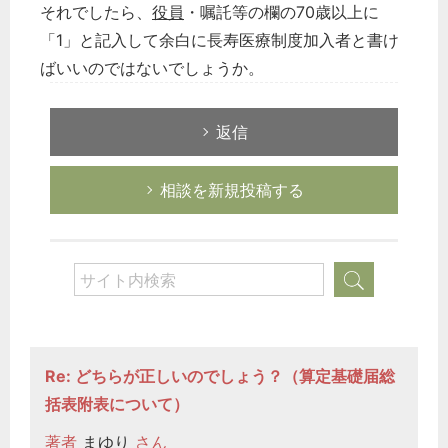
それでしたら、
役員
・嘱託等の欄の70歳以上に
「1」と記入して余白に長寿医療制度加入者と書け
ばいいのではないでしょうか。
どのカテゴリーに投稿しますか？
返信
選択してください
労務管理
相談を新規投稿する
税務経理
企業法務
経営の知恵
総務の給湯室
秘書のノウハウ
次へ
Re: どちらが正しいのでしょう？（算定基礎届総
括表附表について）
著者
まゆり
さん