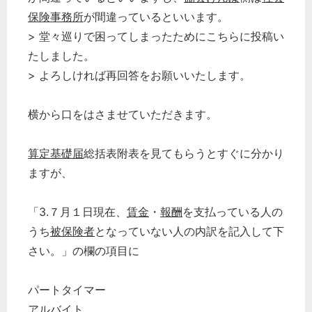
保険事務所
が間違っているといいます。
> 堂々巡りで困ってしまったためにこちらに投稿い
たしました。
> よろしければ再回答をお願いいたします。
横から口をはさませていただきます。
算定基礎届
総括表附表を見てもらうとすぐに分かり
ますが、
「3.７月１日現在、
賃金
・
報酬
を支払っている人の
うち
被保険者
となっていない人の内訳を記入して下
さい。」の欄の項目に
パートタイマー
アルバイト