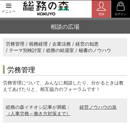
メニュー
登録
ログイン
相談の広場
労務管理
税務経理
企業法務
経営の知恵
テーマ別検討室
総務の給湯室
秘書のノウハウ
労務管理
労務管理について、みんなに相談したり、分かるときは教
えてあげたりと、相互協力のフォーラムです！
総務の森イチオシ記事が満載：
経営ノウハウの泉
（人事労務～働き方対策まで）