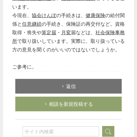
います。
今現在、
協会けんぽ
の手続きは、
健康保険
の給付関
係と
任意継続
の手続き、保険証の再交付など。資格
取得・喪失や
算定届
・
月変
届などは、
社会保険事務
所
で取り扱いしています。実際に、取り扱っている
方の意見を聞くのがいいのではないでしょうか。
ご参考に。
返信
相談を新規投稿する