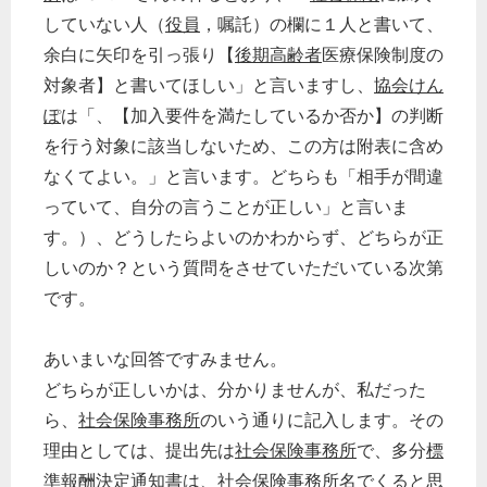
していない人（
役員
，嘱託）の欄に１人と書いて、
余白に矢印を引っ張り【
後期高齢者
医療保険制度の
対象者】と書いてほしい」と言いますし、
協会けん
ぽ
は「、【加入要件を満たしているか否か】の判断
を行う対象に該当しないため、この方は附表に含め
なくてよい。」と言います。どちらも「相手が間違
っていて、自分の言うことが正しい」と言いま
す。）、どうしたらよいのかわからず、どちらが正
しいのか？という質問をさせていただいている次第
です。
あいまいな回答ですみません。
どちらが正しいかは、分かりませんが、私だった
ら、
社会保険事務所
のいう通りに記入します。その
理由としては、提出先は
社会保険事務所
で、多分
標
準報酬決定通知書
は、
社会保険事務所
名でくると思