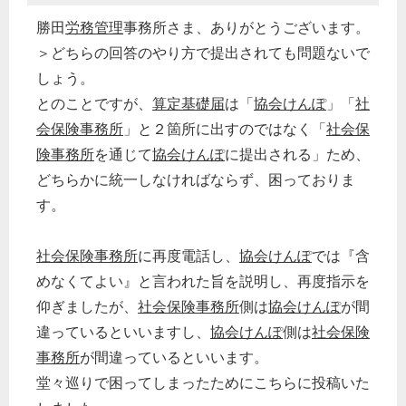
勝田
労務管理
事務所さま、ありがとうございます。
＞どちらの回答のやり方で提出されても問題ないで
しょう。
とのことですが、
算定基礎届
は「
協会けんぽ
」「
社
会保険事務所
」と２箇所に出すのではなく「
社会保
険事務所
を通じて
協会けんぽ
に提出される」ため、
どちらかに統一しなければならず、困っておりま
す。
社会保険事務所
に再度電話し、
協会けんぽ
では『含
めなくてよい』と言われた旨を説明し、再度指示を
仰ぎましたが、
社会保険事務所
側は
協会けんぽ
が間
違っているといいますし、
協会けんぽ
側は
社会保険
事務所
が間違っているといいます。
堂々巡りで困ってしまったためにこちらに投稿いた