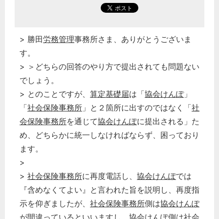
> 勝田
労務管理
事務所さま、ありがとうございま
す。
> ＞どちらの回答のやり方で提出されても問題ない
でしょう。
> とのことですが、
算定基礎届
は「
協会けんぽ
」
「
社会保険事務所
」と２箇所に出すのではなく「
社
会保険事務所
を通じて
協会けんぽ
に提出される」た
め、どちらかに統一しなければならず、困っており
ます。
>
>
社会保険事務所
に再度電話し、
協会けんぽ
では
『含めなくてよい』と言われた旨を説明し、再度指
示を仰ぎましたが、
社会保険事務所
側は
協会けんぽ
が間違っているといいますし、
協会けんぽ
側は
社会