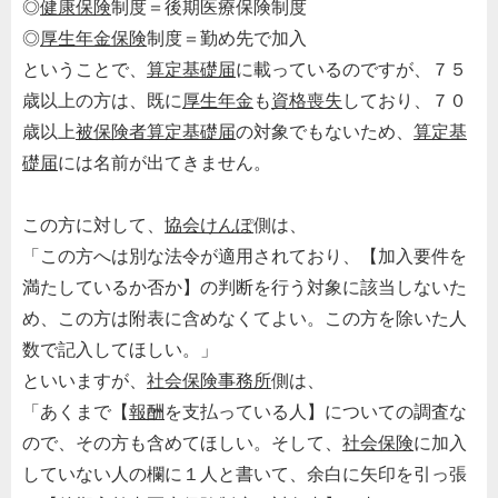
◎
健康保険
制度＝後期医療保険制度
◎
厚生年金保険
制度＝勤め先で加入
ということで、
算定基礎届
に載っているのですが、７５
歳以上の方は、既に
厚生年金
も
資格喪失
しており、７０
歳以上
被保険者
算定基礎届
の対象でもないため、
算定基
礎届
には名前が出てきません。
この方に対して、
協会けんぽ
側は、
「この方へは別な法令が適用されており、【加入要件を
満たしているか否か】の判断を行う対象に該当しないた
め、この方は附表に含めなくてよい。この方を除いた人
数で記入してほしい。」
といいますが、
社会保険事務所
側は、
「あくまで【
報酬
を支払っている人】についての調査な
ので、その方も含めてほしい。そして、
社会保険
に加入
していない人の欄に１人と書いて、余白に矢印を引っ張