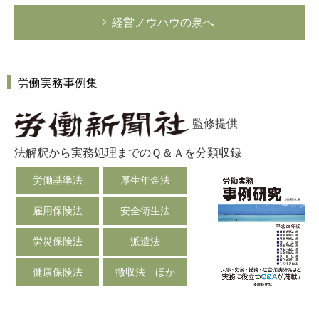
経営ノウハウの泉へ
労働実務事例集
監修提供
法解釈から実務処理までのＱ＆Ａを分類収録
労働基準法
厚生年金法
雇用保険法
安全衛生法
労災保険法
派遣法
健康保険法
徴収法 ほか