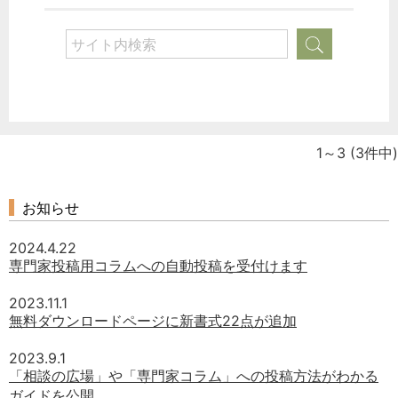
どのカテゴリーに投稿しますか？
1～3
(3件中)
選択してください
労務管理
お知らせ
税務経理
2024.4.22
企業法務
専門家投稿用コラムへの自動投稿を受付けます
経営の知恵
2023.11.1
総務の給湯室
無料ダウンロードページに新書式22点が追加
秘書のノウハウ
2023.9.1
次へ
「相談の広場」や「専門家コラム」への投稿方法がわかる
ガイドを公開