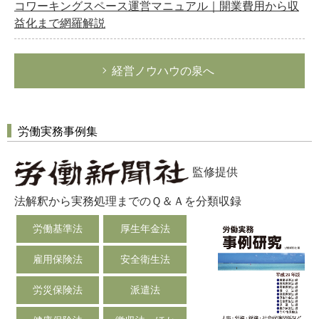
コワーキングスペース運営マニュアル｜開業費用から収
益化まで網羅解説
経営ノウハウの泉へ
労働実務事例集
監修提供
法解釈から実務処理までのＱ＆Ａを分類収録
労働基準法
厚生年金法
雇用保険法
安全衛生法
労災保険法
派遣法