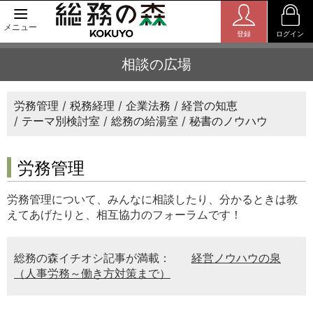
メニュー
登録
ログイン
相談の広場
労務管理
税務経理
企業法務
経営の知恵
テーマ別検討室
総務の給湯室
秘書のノウハウ
労務管理
労務管理について、みんなに相談したり、分かるときは教
えてあげたりと、相互協力のフォーラムです！
総務の森イチオシ記事が満載：
経営ノウハウの泉
（人事労務～働き方対策まで）