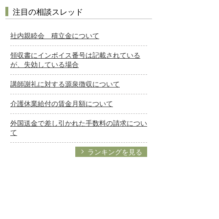
注目の相談スレッド
社内親睦会 積立金について
領収書にインボイス番号は記載されている
が、失効している場合
講師謝礼に対する源泉徴収について
介護休業給付の賃金月額について
外国送金で差し引かれた手数料の請求につい
て
ランキングを見る