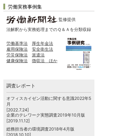
労働実務事例集
監修提供
法解釈から実務処理までのＱ＆Ａを分類収録
労働基準法
厚生年金法
雇用保険法
安全衛生法
労災保険法
派遣法
健康保険法
徴収法 ほか
調査レポート
オフィスカイゼン活動に関する意識2022年5
月
[2022.7.24]
企業のテレワーク実態調査2019年10月版
[2019.11.12]
総務担当者の環境調査2018年4月版
[2018.10.10]