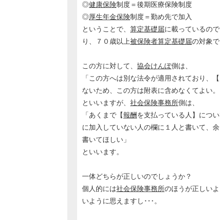
◎
健康保険
制度＝後期医療保険制度
◎
厚生年金保険
制度＝勤め先で加入
ということで、
算定基礎届
に載っているので
り、７０歳以上
被保険者
算定基礎届
の対象で
この方に対して、
協会けんぽ
側は、
「この方へは別な法令が適用されており、【
ないため、この方は附表に含めなくてよい。
といいますが、
社会保険事務所
側は、
「あくまで【
報酬
を支払っている人】につい
に加入していない人の欄に１人と書いて、余
書いてほしい」
といいます。
一体どちらが正しいのでしょうか？
個人的には
社会保険事務所
のほうが正しいよ
いように思えますし･･･。