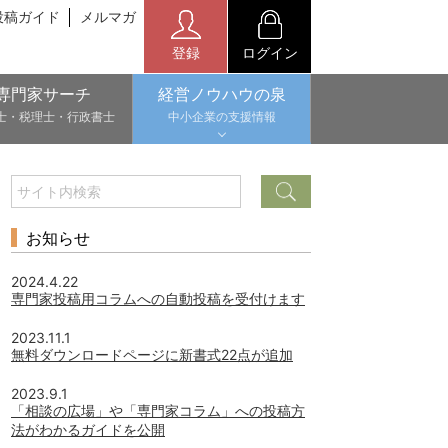
投稿ガイド
メルマガ
登録
ログイン
専門家サーチ
経営ノウハウの泉
士・税理士・行政書士
中小企業の支援情報
お知らせ
2024.4.22
専門家投稿用コラムへの自動投稿を受付けます
2023.11.1
無料ダウンロードページに新書式22点が追加
2023.9.1
「相談の広場」や「専門家コラム」への投稿方
法がわかるガイドを公開