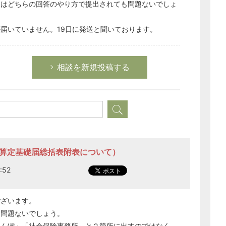
とはどちらの回答のやり方で提出されても問題ないでしょ
届いていません。19日に発送と聞いております。
相談を新規投稿する
（算定基礎届総括表附表について）
どのカテゴリーに投稿しますか？
:52
選択してください
労務管理
ございます。
税務経理
も問題ないでしょう。
企業法務
けんぽ
」「
社会保険事務所
」と２箇所に出すのではなく