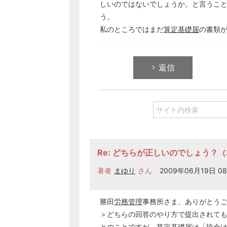
しいのではないでしょうか。と言うこ
う。
私のところではまだ
算定基礎届
の書類が
返信
Re: どちらが正しいのでしょう？
著者
まゆり
さん
2009年06月19日 08
勝田
労務管理
事務所さま、ありがとう
＞どちらの回答のやり方で提出されて
とのことですが、
算定基礎届
は「
協会