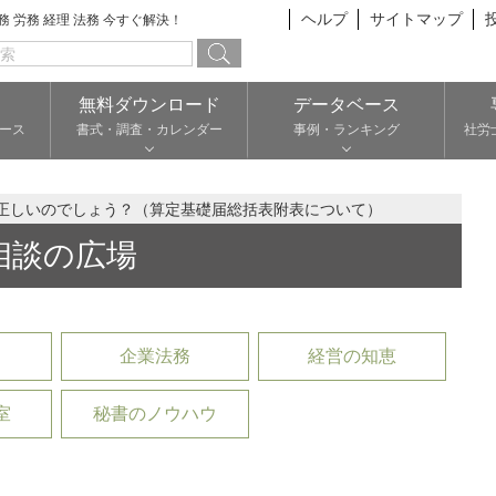
ヘルプ
サイトマップ
総務 労務 経理 法務 今すぐ解決！
無料ダウンロード
データベース
ース
書式・調査・カレンダー
事例・ランキング
社労
正しいのでしょう？（算定基礎届総括表附表について）
相談の広場
企業法務
経営の知恵
室
秘書のノウハウ