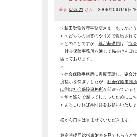
著者
kazu21
さん
2009年06月19日 16
> 勝田
労務管理
事務所さま、ありがとう
> ＞どちらの回答のやり方で提出され
> とのことですが、
算定基礎届
は「
協会
「
社会保険事務所
を通じて
協会けんぽ
困っております。
>
>
社会保険事務所
に再度電話し、
協会け
度指示を仰ぎましたが、
社会保険事務
ぽ
側は
社会保険事務所
が間違っている
> 堂々巡りで困ってしまったためにこ
> よろしければ再回答をお願いいたし
横から口をはさませていただきます。
算定基礎届
総括表附表を見てもらうと