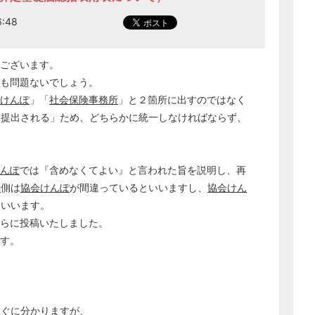
:48
ございます。
ても問題ないでしょう。
けんぽ
」「
社会保険事務所
」と２箇所に出すのではなく
に提出される」ため、どちらかに統一しなければならず、
んぽ
では『含めなくてよい』と言われた旨を説明し、再
所
側は
協会けんぽ
が間違っているといいますし、
協会けん
といいます。
ちらに投稿いたしました。
ます。
すぐに分かりますが、