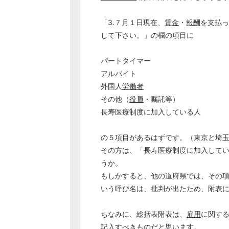
「3.７月１日現在、
賃金
・
報酬
を支払っ
して下さい。」の欄の項目に
パートタイマー
アルバイト
外国人
労働者
その他（
役員
・嘱託等）
長寿医療制度に加入している人
の５項目があるはずです。（東京と埼
その方は、「長寿医療制度に加入して
うか。
もしかすると、他の道府県では、その
いう呼び名は、批判が出たため、附表
ちなみに、総括表附表は、
雇用
に関す
記入すべきものだと思います。