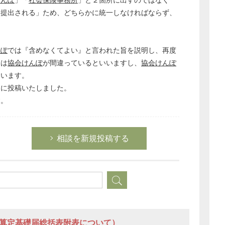
経営の知恵
に提出される」ため、どちらかに統一しなければならず、
総務の給湯室
秘書のノウハウ
んぽ
では『含めなくてよい』と言われた旨を説明し、再度
次へ
側は
協会けんぽ
が間違っているといいますし、
協会けんぽ
いいます。
らに投稿いたしました。
す。
相談を新規投稿する
（算定基礎届総括表附表について）