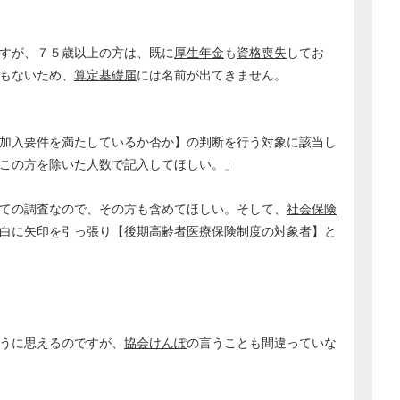
すが、７５歳以上の方は、既に
厚生年金
も
資格喪失
してお
もないため、
算定基礎届
には名前が出てきません。
加入要件を満たしているか否か】の判断を行う対象に該当し
この方を除いた人数で記入してほしい。」
ての調査なので、その方も含めてほしい。そして、
社会保険
白に矢印を引っ張り【
後期高齢者
医療保険制度の対象者】と
うに思えるのですが、
協会けんぽ
の言うことも間違っていな