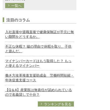
一覧へ
注目のコラム
入社直後や退職直後で健康保険証が手元に無
い期間をどうするか。
不正な休暇？ 嘘の理由で休暇を取り、子供
と遊んだ。
マイナンバーカードはもう取得した？ もっ
と使えるマイナンバー
働き方改革推進支援助成金 労働時間短縮・
年休促進支援コース
【Q＆A】産業医は無責任が認められている
ので名義貸しで十分？
ランキングを見る