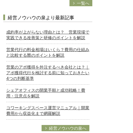
一覧へ
経営ノウハウの泉より最新記事
成約率が上がらない理由とは？ 営業現場で
実践できる改善策と研修のポイントを解説
営業代行の料金相場はいくら？費用の仕組み
と比較する際のポイントを解説
営業のアポ獲得を外注するべき会社とは？｜
アポ獲得代行を検討する前に知っておきたい
4つの判断基準
シェアオフィスの開業手順と成功戦略！費
用・注意点を解説
コワーキングスペース運営マニュアル｜開業
費用から収益化まで網羅解説
経営ノウハウの泉へ