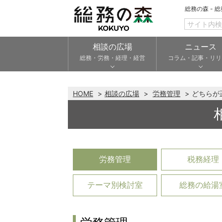
総務の森 - 
相談の広場
ニュース
総務・労務・経理・経営
コラム・記事・リリ
HOME
相談の広場
労務管理
どちらが
労務管理
税務経理
テーマ別検討室
総務の給湯