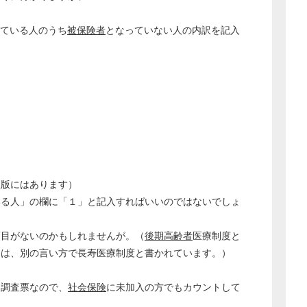
ている人のうち
被保険者
となっていない人の内訳を記入
玉版にはあります）
いる人」の欄に「１」と記入すればいいのではないでしょ
項目がないのかもしれませんが。（
後期高齢者
医療制度と
には、別の言い方で長寿医療制度と書かれています。）
る調査票なので、
社会保険
に未加入の方でもカウントして