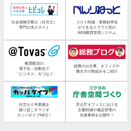
社会保険労務士（社労士）
コスト削減・業務効率化
専門の求人サイト
ができるクラウド型の
WEB購買管理システム
帳票配信の
総務のお仕事、オフィスや
電子化・自動化で
働き方の取組みをご紹介
「ビジネス」をつなぐ
社労士０号業務を
官公庁オフィスにおける
掘り起こすラジオ
文書削減や備品管理の
カッパダイブNEO！
先進事例を公開中！