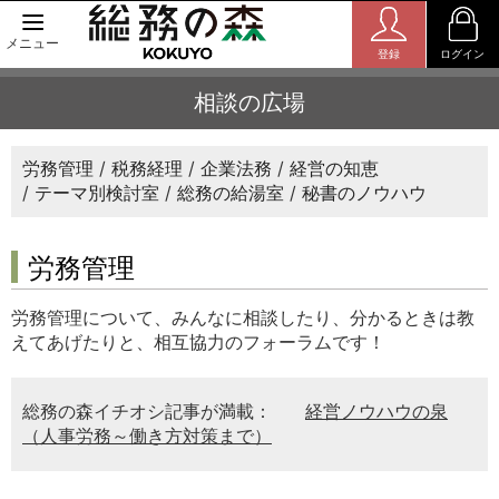
メニュー
登録
ログイン
相談の広場
労務管理
税務経理
企業法務
経営の知恵
テーマ別検討室
総務の給湯室
秘書のノウハウ
労務管理
労務管理について、みんなに相談したり、分かるときは教
えてあげたりと、相互協力のフォーラムです！
総務の森イチオシ記事が満載：
経営ノウハウの泉
（人事労務～働き方対策まで）