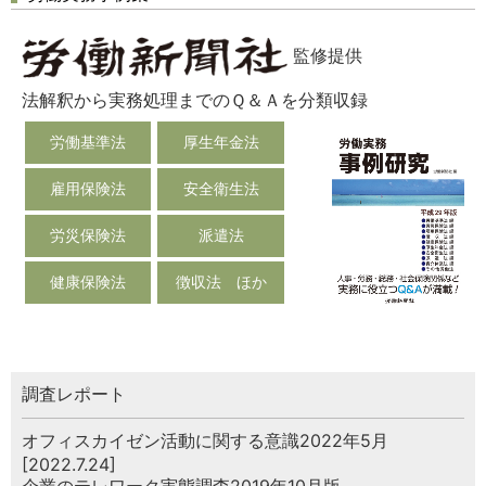
監修提供
法解釈から実務処理までのＱ＆Ａを分類収録
労働基準法
厚生年金法
雇用保険法
安全衛生法
労災保険法
派遣法
健康保険法
徴収法 ほか
調査レポート
オフィスカイゼン活動に関する意識2022年5月
[2022.7.24]
企業のテレワーク実態調査2019年10月版