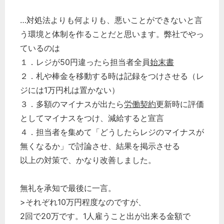
…対処法よりも何よりも、悪いことができないと言
う環境と体制を作ることだと思います。弊社でやっ
ているのは
１．レジが50円違ったら担当者全員
始末書
２．札や棒金を移動する時は記録をつけさせる（レ
ジには1万円札は置かない）
３．多額のマイナスが出たら
労働契約
更新時に評価
としてマイナスをつけ、減給すると宣言
４．担当者を集めて「どうしたらレジのマイナスが
無くなるか」で討論させ、結果を掲示させる
以上の対策で、かなり改善しました。
無礼を承知で最後に一言。
>それぞれ10万円程度なのですが、
2回で20万です。1人雇うこと出が出来る金額で