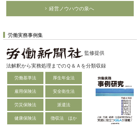
経営ノウハウの泉へ
労働実務事例集
監修提供
法解釈から実務処理までのＱ＆Ａを分類収録
労働基準法
厚生年金法
雇用保険法
安全衛生法
労災保険法
派遣法
健康保険法
徴収法 ほか