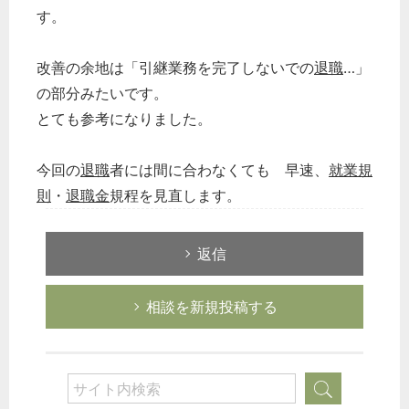
す。
改善の余地は「引継業務を完了しないでの
退職
…」
の部分みたいです。
どのカテゴリーに投稿しますか？
とても参考になりました。
選択してください
労務管理
今回の
退職
者には間に合わなくても 早速、
就業規
税務経理
則
・
退職金
規程を見直します。
企業法務
経営の知恵
返信
総務の給湯室
相談を新規投稿する
秘書のノウハウ
次へ