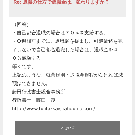
Re: 退職の仕方で退職金は、変わりますか？
（回答）
・自己都合
退職
の場合は７０％を支給する。
・○週間前までに、
退職
願を提出し、引継業務を完
了しないで自己都合
退職
した場合は、
退職金
を４
０％減額する
等々です。
上記のような、
就業規則
・
退職金
規程がなければ減
額はできません。
藤田
行政書士
総合事務所
行政書士
藤田 茂
http://www.fujita-kaishahoumu.com/
返信