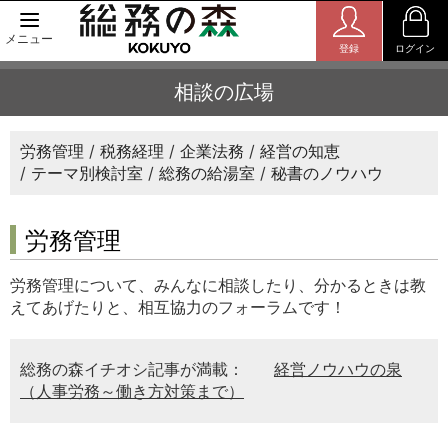
メニュー
登録
ログイン
相談の広場
労務管理
税務経理
企業法務
経営の知恵
テーマ別検討室
総務の給湯室
秘書のノウハウ
労務管理
労務管理について、みんなに相談したり、分かるときは教
えてあげたりと、相互協力のフォーラムです！
総務の森イチオシ記事が満載：
経営ノウハウの泉
（人事労務～働き方対策まで）