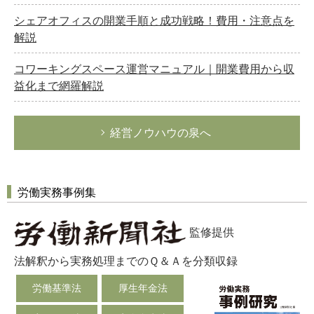
シェアオフィスの開業手順と成功戦略！費用・注意点を
労務管理
解説
税務経理
コワーキングスペース運営マニュアル｜開業費用から収
企業法務
益化まで網羅解説
経営の知恵
総務の給湯室
経営ノウハウの泉へ
秘書のノウハウ
次へ
労働実務事例集
監修提供
法解釈から実務処理までのＱ＆Ａを分類収録
労働基準法
厚生年金法