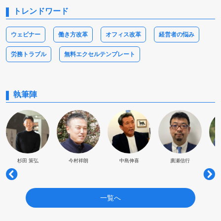
トレンドワード
ウェビナー
働き方改革
オフィス改革
経営者の悩み
労務トラブル
無料エクセルテンプレート
執筆陣
杉田 策弘
今村祥朗
中島伸喜
廣瀬信行
一覧へ