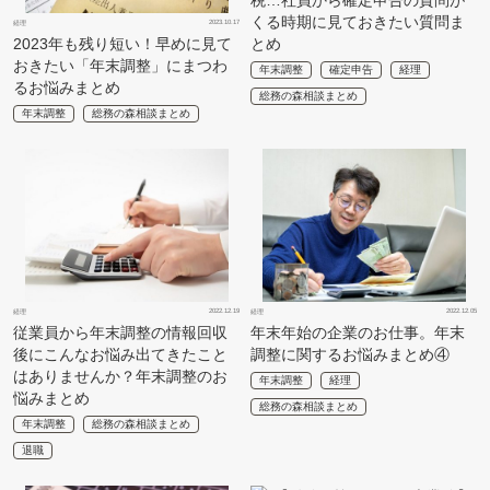
税…社員から確定申告の質問が
くる時期に見ておきたい質問ま
2023.10.17
経理
2023年も残り短い！早めに見て
とめ
おきたい「年末調整」にまつわ
年末調整
確定申告
経理
るお悩みまとめ
総務の森相談まとめ
年末調整
総務の森相談まとめ
2022.12.19
2022.12.05
経理
経理
従業員から年末調整の情報回収
年末年始の企業のお仕事。年末
後にこんなお悩み出てきたこと
調整に関するお悩みまとめ④
はありませんか？年末調整のお
年末調整
経理
悩みまとめ
総務の森相談まとめ
年末調整
総務の森相談まとめ
退職