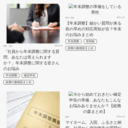
2023.11.13
経営・財務
【年末調整】細かい質問が来る
前の早めの対応周知が吉？年末
のお悩みまとめ
年末調整
所得税
2023.12.07
総務・法務
総務の森相談まとめ
「社員から年末調整に関する質
問、あなたは答えられます
か？」年末調整に関する皆さん
のお悩み
年末調整
確定申告
総務の森相談まとめ
2023.01.26
経理
マイホーム、入院、ふるさと納