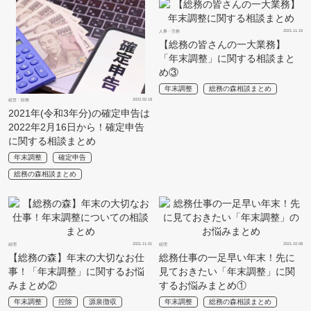
2021.11.19
人事・労務
【総務の皆さんの一大業務】
「年末調整」に関する相談まと
め③
年末調整
総務の森相談まとめ
2022.02.18
経営・財務
2021年(令和3年分)の確定申告は
2022年2月16日から！確定申告
に関する相談まとめ
年末調整
確定申告
総務の森相談まとめ
2021.11.01
2021.10.08
経理
経理
【総務の森】年末の大切なお仕
総務仕事の一足早い年末！先に
事！「年末調整」に関するお悩
見ておきたい「年末調整」に関
みまとめ②
するお悩みまとめ①
年末調整
控除
源泉徴収
年末調整
総務の森相談まとめ