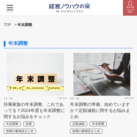
メルマガ
登録
メニュー
TOP
>
年末調整
年末調整
2024.12.05
2024.11.28
人事・労務
総務・法務
扶養家族の年末調整、これであ
年末調整の準備、始めています
ってる？2024年度も年末調整に
か？定額減税に関するお悩みま
関するお悩みをチェック
とめ
年末調整
扶養
定額減税
年末調整
総務の森相談まとめ
総務の森相談まとめ