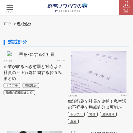
メルマガ
登録
メニュー
TOP
>
懲戒処分
懲戒処分
2024.11.07
人事・労務
企業が取るべき懲罰と対応は？
社員の不正行為に関するお悩み
まとめ
トラブル
懲戒処分
総務の森相談まとめ
2023.10.27
人事・労務
痴漢行為で社員が逮捕！私生活
の不祥事で懲戒処分は可能か
トラブル
労務
懲戒処分
解雇