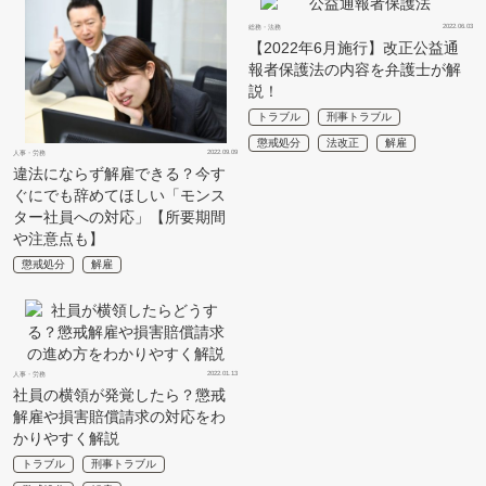
2022.06.03
総務・法務
【2022年6月施行】改正公益通
報者保護法の内容を弁護士が解
説！
トラブル
刑事トラブル
懲戒処分
法改正
解雇
2022.09.09
人事・労務
違法にならず解雇できる？今す
ぐにでも辞めてほしい「モンス
ター社員への対応」【所要期間
や注意点も】
懲戒処分
解雇
2022.01.13
人事・労務
社員の横領が発覚したら？懲戒
解雇や損害賠償請求の対応をわ
かりやすく解説
トラブル
刑事トラブル