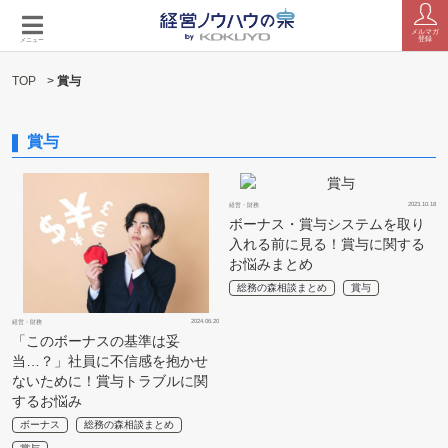
メルマガ
登録
メニュー
TOP
>
賞与
賞与
2023.10.18
経営・財務
ボーナス・賞与システムを取り
入れる前に見る！賞与に関する
お悩みまとめ
総務の森相談まとめ
賞与
2024.06.20
経営・財務
「このボーナスの基準は妥
当…？」社員に不信感を抱かせ
ないために！賞与トラブルに関
するお悩み
ボーナス
総務の森相談まとめ