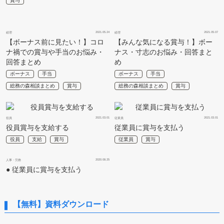
賞与
2021.05.24
2021.05.07
経理
経理
【ボーナス前に見たい！】コロ
【みんな気になる賞与！】ボー
ナ禍での賞与や手当のお悩み・
ナス・寸志のお悩み・回答まと
回答まとめ
め
ボーナス
手当
ボーナス
手当
総務の森相談まとめ
賞与
総務の森相談まとめ
賞与
2021.03.01
2021.03.01
役員
従業員
役員賞与を支給する
従業員に賞与を支払う
役員
支給
賞与
従業員
賞与
2020.08.25
人事・労務
● 従業員に賞与を支払う
【無料】資料ダウンロード