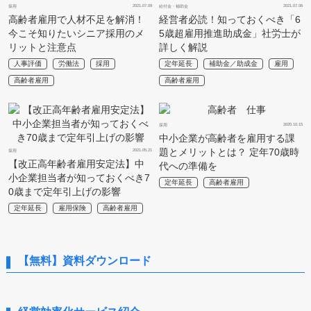
2021.07.09
2021.07.06
採用
給付金・補助金
高齢者雇用で人材不足を解消！
経営者必読！知っておくべき「6
今こそ知りたいシニア採用のメ
5歳超雇用推進助成金」社労士が
リットと注意点
詳しく解説
人事評価
労働法
採用
定年延長
補助金／助成金
雇用
高齢者雇用
高齢者雇用
2020.10.15
採用
中小企業が高齢者を雇用する課
題とメリットとは？ 定年70歳時
2021.05.21
採用
【改正高年齢者雇用安定法】中
代への準備を
小企業担当者が知っておくべき7
定年延長
高齢者雇用
0歳まで定年引上げの影響
定年延長
雇用保険
高齢者雇用
【無料】資料ダウンロード