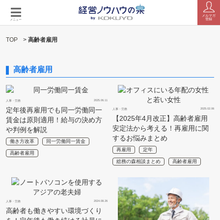
メルマガ
登録
メニュー
TOP
>
高齢者雇用
高齢者雇用
2025.06.11
人事・労務
定年後再雇用でも同一労働同一
2025.02.06
人事・労務
【2025年4月改正】高齢者雇用
賃金は原則適用！給与の決め方
安定法から考える！再雇用に関
や判例を解説
するお悩みまとめ
働き方改革
同一労働同一賃金
再雇用
定年
高齢者雇用
総務の森相談まとめ
高齢者雇用
2024.08.26
人事・労務
高齢者も働きやすい環境づくり