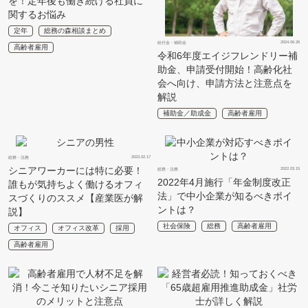
を！定年後も働き続ける社員に
関するお悩み
定年
総務の森相談まとめ
2024.06.26
給付金・補助金
高齢者雇用
令和6年度エイジフレンドリー補
助金、申請受付開始！高齢化社
会へ向け、申請方法と注意点を
解説
補助金／助成金
高齢者雇用
2023.02.17
総務・法務
シニアワーカーには特に必要！
2022.03.15
総務・法務
2022年4月施行「年金制度改正
誰もが気持ちよく働けるオフィ
法」で中小企業が知るべきポイ
スづくりのススメ【産業医が解
ントは？
説】
社会保険
総務
高齢者雇用
オフィス
オフィス改革
採用
高齢者雇用