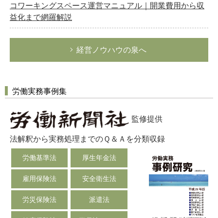
コワーキングスペース運営マニュアル｜開業費用から収
益化まで網羅解説
経営ノウハウの泉へ
労働実務事例集
監修提供
法解釈から実務処理までのＱ＆Ａを分類収録
労働基準法
厚生年金法
雇用保険法
安全衛生法
労災保険法
派遣法