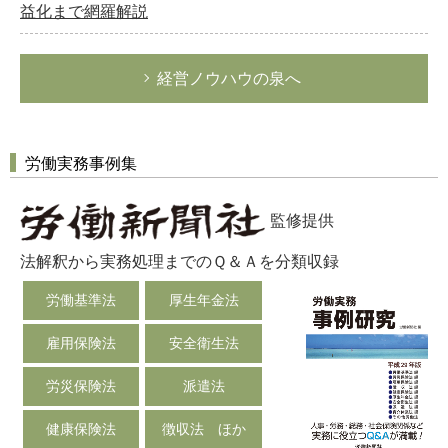
益化まで網羅解説
経営ノウハウの泉へ
労働実務事例集
監修提供
法解釈から実務処理までのＱ＆Ａを分類収録
労働基準法
厚生年金法
雇用保険法
安全衛生法
労災保険法
派遣法
健康保険法
徴収法 ほか