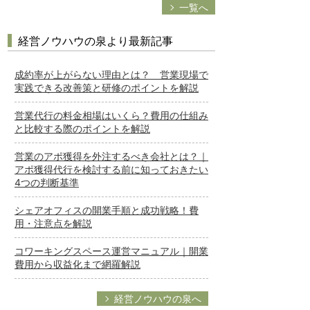
一覧へ
経営ノウハウの泉より最新記事
成約率が上がらない理由とは？ 営業現場で
実践できる改善策と研修のポイントを解説
営業代行の料金相場はいくら？費用の仕組み
と比較する際のポイントを解説
営業のアポ獲得を外注するべき会社とは？｜
アポ獲得代行を検討する前に知っておきたい
4つの判断基準
シェアオフィスの開業手順と成功戦略！費
用・注意点を解説
コワーキングスペース運営マニュアル｜開業
費用から収益化まで網羅解説
経営ノウハウの泉へ