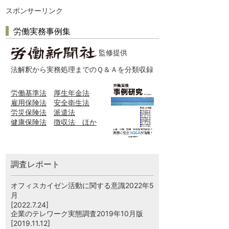
スポンサーリンク
労働実務事例集
監修提供
法解釈から実務処理までのＱ＆Ａを分類収録
労働基準法
厚生年金法
雇用保険法
安全衛生法
労災保険法
派遣法
健康保険法
徴収法 ほか
調査レポート
オフィスカイゼン活動に関する意識2022年5
月
[2022.7.24]
企業のテレワーク実態調査2019年10月版
[2019.11.12]