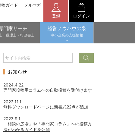
投稿ガイド
メルマガ
登録
ログイン
専門家サーチ
経営ノウハウの泉
士・税理士・行政書士
中小企業の支援情報
お知らせ
2024.4.22
専門家投稿用コラムへの自動投稿を受付けます
2023.11.1
無料ダウンロードページに新書式22点が追加
2023.9.1
「相談の広場」や「専門家コラム」への投稿方
法がわかるガイドを公開