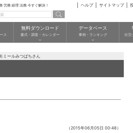
ヘルプ
サイトマップ
総務 労務 経理 法務 今すぐ解決！
無料ダウンロード
データベース
ース
書式・調査・カレンダー
事例・ランキング
社労
モミールみつばちさん
（2015年06月05日 00:48）