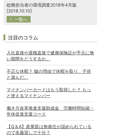
総務担当者の環境調査2018年4月版
[2018.10.10]
一覧へ
注目のコラム
入社直後や退職直後で健康保険証が手元に無
い期間をどうするか。
不正な休暇？ 嘘の理由で休暇を取り、子供
と遊んだ。
マイナンバーカードはもう取得した？ もっ
と使えるマイナンバー
働き方改革推進支援助成金 労働時間短縮・
年休促進支援コース
【Q＆A】産業医は無責任が認められている
ので名義貸しで十分？