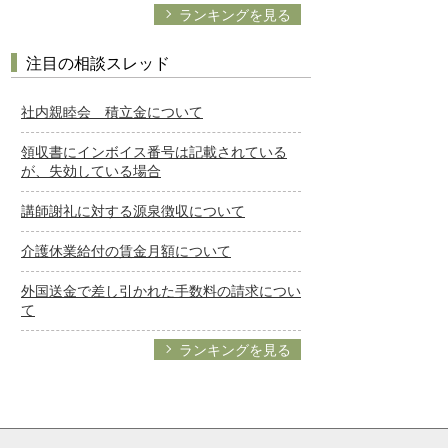
ランキングを見る
注目の相談スレッド
社内親睦会 積立金について
領収書にインボイス番号は記載されている
が、失効している場合
講師謝礼に対する源泉徴収について
介護休業給付の賃金月額について
外国送金で差し引かれた手数料の請求につい
て
ランキングを見る