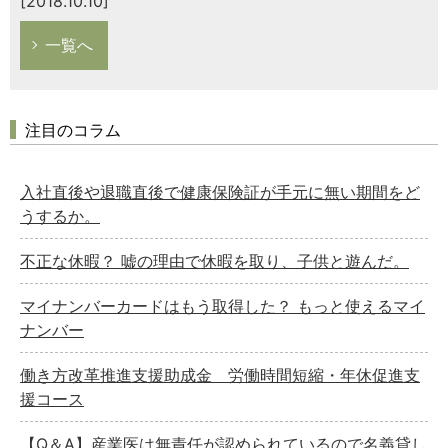
[2018.10.10]
一覧へ
注目のコラム
入社直後や退職直後で健康保険証が手元に無い期間をど
うするか。
不正な休暇？ 嘘の理由で休暇を取り、子供と遊んだ。
マイナンバーカードはもう取得した？ もっと使えるマイ
ナンバー
働き方改革推進支援助成金 労働時間短縮・年休促進支
援コース
【Q＆A】産業医は無責任が認められているので名義貸し