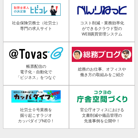
社会保険労務士（社労士）
コスト削減・業務効率化
専門の求人サイト
ができるクラウド型の
WEB購買管理システム
帳票配信の
総務のお仕事、オフィスや
電子化・自動化で
働き方の取組みをご紹介
「ビジネス」をつなぐ
社労士０号業務を
官公庁オフィスにおける
掘り起こすラジオ
文書削減や備品管理の
カッパダイブNEO！
先進事例を公開中！