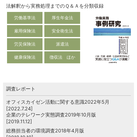
法解釈から実務処理までのＱ＆Ａを分類収録
労働基準法
厚生年金法
雇用保険法
安全衛生法
労災保険法
派遣法
健康保険法
徴収法 ほか
調査レポート
オフィスカイゼン活動に関する意識2022年5月
[2022.7.24]
企業のテレワーク実態調査2019年10月版
[2019.11.12]
総務担当者の環境調査2018年4月版