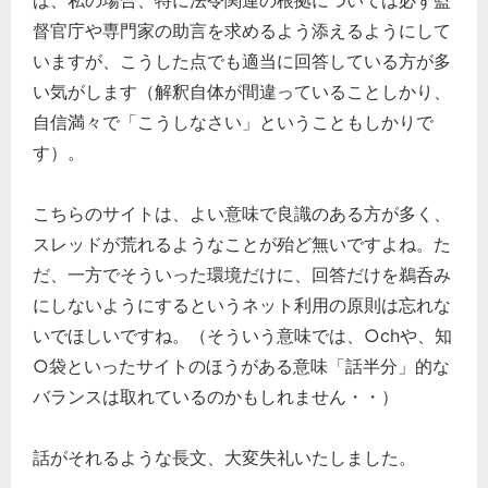
ば、私の場合、特に法令関連の根拠については必ず監
督官庁や専門家の助言を求めるよう添えるようにして
いますが、こうした点でも適当に回答している方が多
い気がします（解釈自体が間違っていることしかり、
自信満々で「こうしなさい」ということもしかりで
す）。
こちらのサイトは、よい意味で良識のある方が多く、
スレッドが荒れるようなことが殆ど無いですよね。た
だ、一方でそういった環境だけに、回答だけを鵜呑み
にしないようにするというネット利用の原則は忘れな
いでほしいですね。（そういう意味では、○chや、知
○袋といったサイトのほうがある意味「話半分」的な
バランスは取れているのかもしれません・・）
話がそれるような長文、大変失礼いたしました。