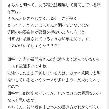
きちんと調べて、ある程度は理解して質問している風
経営の知恵
な方は、
総務の給湯室
きちんとレスをしてくれるケースが多く、
秘書のノウハウ
まったく、あるいはほとんど調べていないのか、
次へ
質問の内容自体が要領を得ないような方ほど、
回答後に放置されているような印象を受けます。
（気のせいでしょうか？？？）
回答した方が質問者さんの記述をよく読んでいないケ
ースも最近多いですね。
勘違いしたまま回答している方は、ほかの質問でも勘
違いしているというケースが多いように見受けられま
すので、
回答する側の姿勢というか、気をつけ方の問題なのか
なぁと思います。
もちろん、質問者さまご本人の書き方がわかりづらい