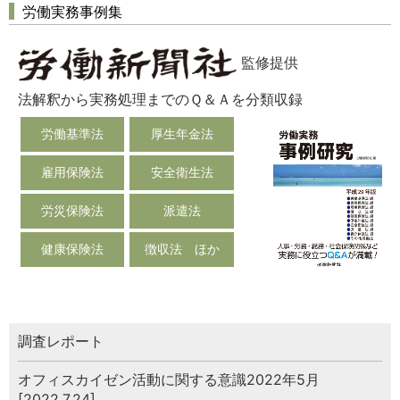
労働実務事例集
監修提供
法解釈から実務処理までのＱ＆Ａを分類収録
労働基準法
厚生年金法
雇用保険法
安全衛生法
労災保険法
派遣法
健康保険法
徴収法 ほか
調査レポート
オフィスカイゼン活動に関する意識2022年5月
[2022.7.24]