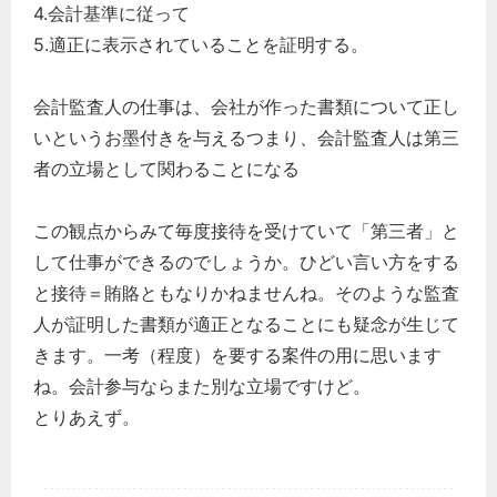
4.会計基準に従って
5.適正に表示されていることを証明する。
どのカテゴリーに投稿しますか？
選択してください
会計監査人の仕事は、会社が作った書類について正し
いというお墨付きを与えるつまり、会計監査人は第三
労務管理
者の立場として関わることになる
税務経理
企業法務
この観点からみて毎度接待を受けていて「第三者」と
経営の知恵
して仕事ができるのでしょうか。ひどい言い方をする
総務の給湯室
と接待＝賄賂ともなりかねませんね。そのような監査
秘書のノウハウ
人が証明した書類が適正となることにも疑念が生じて
きます。一考（程度）を要する案件の用に思います
次へ
ね。会計参与ならまた別な立場ですけど。
とりあえず。