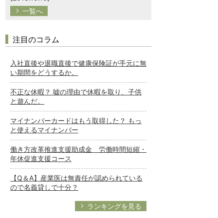
一覧へ
注目のコラム
入社直後や退職直後で健康保険証が手元に無
い期間をどうするか。
不正な休暇？ 嘘の理由で休暇を取り、子供
と遊んだ。
マイナンバーカードはもう取得した？ もっ
と使えるマイナンバー
働き方改革推進支援助成金 労働時間短縮・
年休促進支援コース
【Q＆A】産業医は無責任が認められている
ので名義貸しで十分？
ランキングを見る