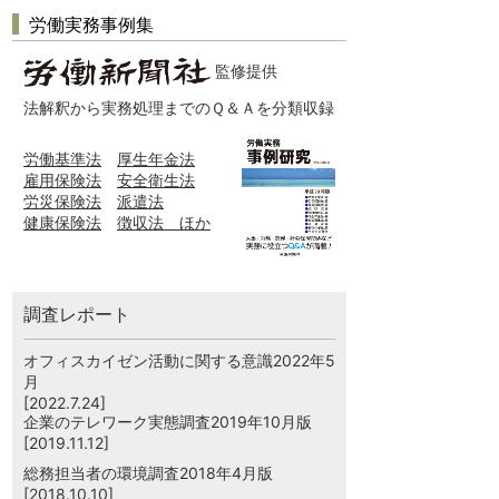
労働実務事例集
監修提供
法解釈から実務処理までのＱ＆Ａを分類収録
労働基準法
厚生年金法
雇用保険法
安全衛生法
労災保険法
派遣法
健康保険法
徴収法 ほか
調査レポート
オフィスカイゼン活動に関する意識2022年5
月
[2022.7.24]
企業のテレワーク実態調査2019年10月版
[2019.11.12]
総務担当者の環境調査2018年4月版
[2018.10.10]