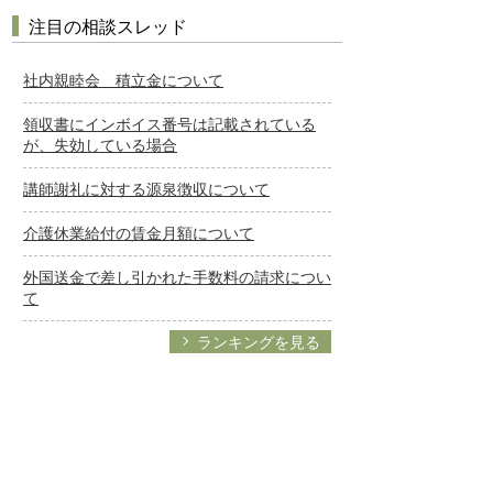
注目の相談スレッド
社内親睦会 積立金について
領収書にインボイス番号は記載されている
が、失効している場合
講師謝礼に対する源泉徴収について
介護休業給付の賃金月額について
外国送金で差し引かれた手数料の請求につい
て
ランキングを見る