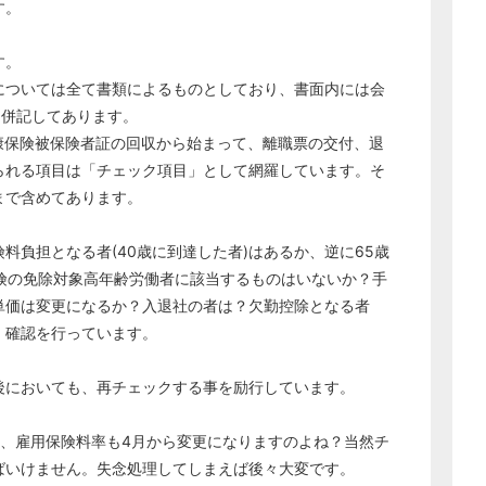
す。
経営の知恵
総務の給湯室
す。
秘書のノウハウ
については全て書類によるものとしており、書面内には会
を併記してあります。
次へ
康保険被保険者証の回収から始まって、離職票の交付、退
られる項目は「チェック項目」として網羅しています。そ
まで含めてあります。
料負担となる者(40歳に到達した者)はあるか、逆に65歳
険の免除対象高年齢労働者に該当するものはいないか？手
単価は変更になるか？入退社の者は？欠勤控除となる者
・確認を行っています。
後においても、再チェックする事を励行しています。
し、雇用保険料率も4月から変更になりますのよね？当然チ
ばいけません。失念処理してしまえば後々大変です。