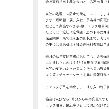
給与事務担当主務は今のところ私自身で
当社の処理ミス防止対策をコメントしま
まず、退職願・届、入社、手当等の変更
社として実施すべき事項(チェック項目)
たとえば、退社→退職願・届の下部に健
職金関係、果ては制服の回収まで、考え
の中には住民税は？社会保険料控除は？
毎月の給与支給事務においても、介護保険
に到達したものは？4月1日現在で雇用保
当等の変更のあった者は？その者の残業
は？等々チェックシートを元に情報収集
チェック項目を精査し、一通り入力終了
協会けんぽなら3月分から料率変更です
ェック項目、備忘事項としておかなけれ