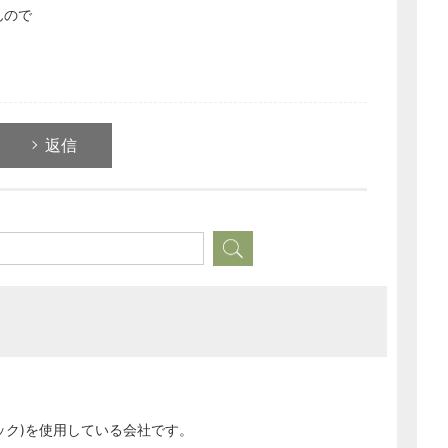
んので
返信
どのカテゴリーに投稿しますか？
選択してください
労務管理
税務経理
ック)を使用している会社です。
企業法務