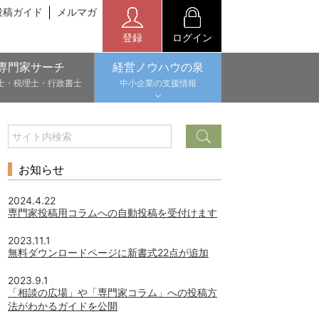
投稿ガイド
メルマガ
登録
ログイン
専門家サーチ
経営ノウハウの泉
士・税理士・行政書士
中小企業の支援情報
お知らせ
2024.4.22
専門家投稿用コラムへの自動投稿を受付けます
2023.11.1
無料ダウンロードページに新書式22点が追加
2023.9.1
「相談の広場」や「専門家コラム」への投稿方
法がわかるガイドを公開