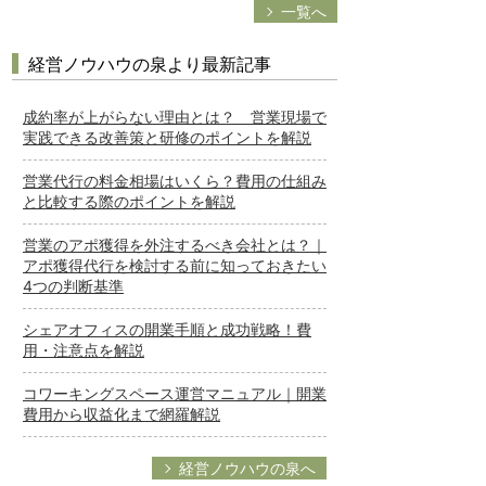
一覧へ
経営ノウハウの泉より最新記事
成約率が上がらない理由とは？ 営業現場で
実践できる改善策と研修のポイントを解説
営業代行の料金相場はいくら？費用の仕組み
と比較する際のポイントを解説
営業のアポ獲得を外注するべき会社とは？｜
アポ獲得代行を検討する前に知っておきたい
4つの判断基準
シェアオフィスの開業手順と成功戦略！費
用・注意点を解説
コワーキングスペース運営マニュアル｜開業
費用から収益化まで網羅解説
経営ノウハウの泉へ