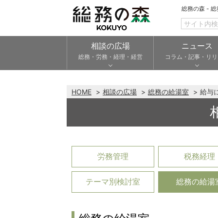
総務の森 - 
相談の広場
ニュース
総務・労務・経理・経営
コラム・記事・リリ
HOME
相談の広場
総務の給湯室
給与
労務管理
税務経理
テーマ別検討室
総務の給湯