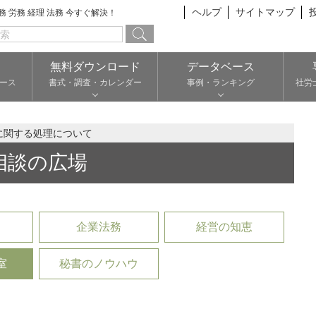
ヘルプ
サイトマップ
総務 労務 経理 法務 今すぐ解決！
無料ダウンロード
データベース
ース
書式・調査・カレンダー
事例・ランキング
社労
に関する処理について
相談の広場
企業法務
経営の知恵
室
秘書のノウハウ