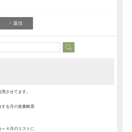
返信
処理させてます。
当する月の覚書帳票
合＝４月のリストに