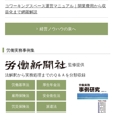
コワーキングスペース運営マニュアル｜開業費用から収
益化まで網羅解説
経営ノウハウの泉へ
労働実務事例集
監修提供
法解釈から実務処理までのＱ＆Ａを分類収録
労働基準法
厚生年金法
雇用保険法
安全衛生法
労災保険法
派遣法