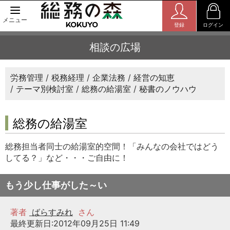
メニュー
登録
ログイン
相談の広場
労務管理
税務経理
企業法務
経営の知恵
テーマ別検討室
総務の給湯室
秘書のノウハウ
総務の給湯室
総務担当者同士の給湯室的空間！「みんなの会社ではどう
してる？」など・・・ご自由に！
もう少し仕事がした～い
著者
ばらすみれ
さん
最終更新日:2012年09月25日 11:49