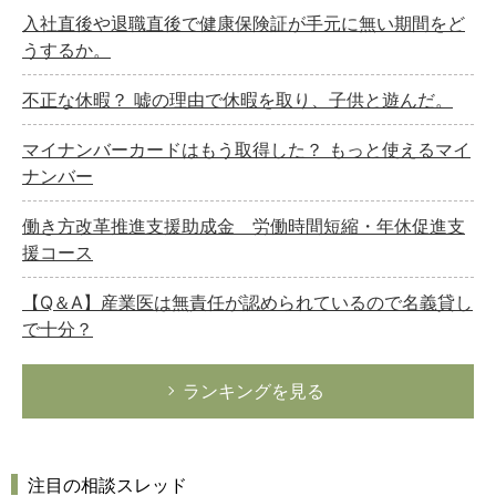
入社直後や退職直後で健康保険証が手元に無い期間をど
うするか。
不正な休暇？ 嘘の理由で休暇を取り、子供と遊んだ。
マイナンバーカードはもう取得した？ もっと使えるマイ
ナンバー
働き方改革推進支援助成金 労働時間短縮・年休促進支
援コース
【Q＆A】産業医は無責任が認められているので名義貸し
で十分？
ランキングを見る
注目の相談スレッド