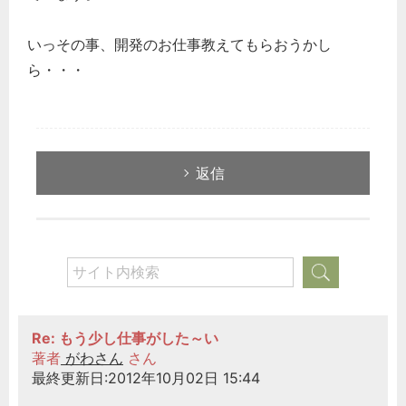
いっその事、開発のお仕事教えてもらおうかし
ら・・・
どのカテゴリーに投稿しますか？
返信
選択してください
労務管理
税務経理
企業法務
経営の知恵
Re: もう少し仕事がした～い
総務の給湯室
著者
がわさん
さん
秘書のノウハウ
最終更新日:2012年10月02日 15:44
次へ