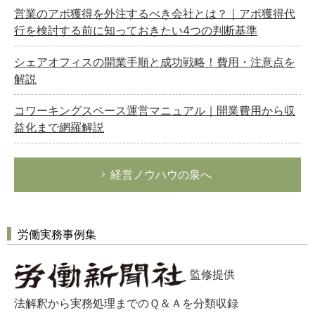
営業のアポ獲得を外注するべき会社とは？｜アポ獲得代
行を検討する前に知っておきたい4つの判断基準
シェアオフィスの開業手順と成功戦略！費用・注意点を
解説
コワーキングスペース運営マニュアル｜開業費用から収
益化まで網羅解説
経営ノウハウの泉へ
労働実務事例集
監修提供
法解釈から実務処理までのＱ＆Ａを分類収録