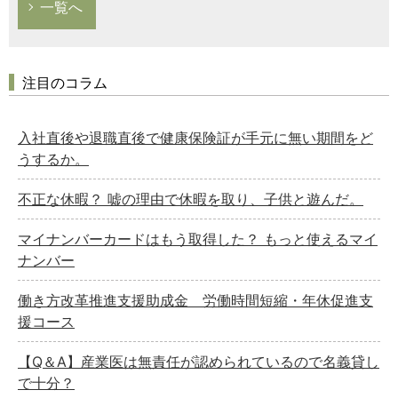
一覧へ
注目のコラム
入社直後や退職直後で健康保険証が手元に無い期間をど
うするか。
不正な休暇？ 嘘の理由で休暇を取り、子供と遊んだ。
マイナンバーカードはもう取得した？ もっと使えるマイ
ナンバー
働き方改革推進支援助成金 労働時間短縮・年休促進支
援コース
【Q＆A】産業医は無責任が認められているので名義貸し
で十分？