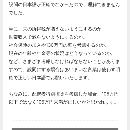
設問の日本語が正確でなかったので、理解できません
どのカテゴリーに投稿しますか？
でした。
選択してください
労務管理
単に、夫の所得税が増えないようにするのか。
税務経理
世帯収入で減らないようにするのか。
社会保険の加入や130万円の壁を考慮するのか。
企業法務
現在の年齢や年金等の状況はどうなっているのか。
経営の知恵
など、さまざま考慮しなければならないことがありま
総務の給湯室
すので、設問にする場合はあいまいな言葉は使わず明
秘書のノウハウ
確で正しい日本語でお願いいたします。
次へ
ちなみに、配偶者特別控除を考慮した場合、105万円
以下ではなく105万円未満が正しいかと思われます。