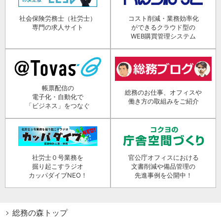
社会保険労務士（社労士）
コスト削減・業務効率化
専門の求人サイト
ができるクラウド型の
WEB購買管理システム
帳票配信の
総務のお仕事、オフィスや
電子化・自動化で
働き方の取組みをご紹介
「ビジネス」をつなぐ
社労士０号業務を
官公庁オフィスにおける
掘り起こすラジオ
文書削減や備品管理の
カッパダイブNEO！
先進事例を公開中！
総務の森トップ