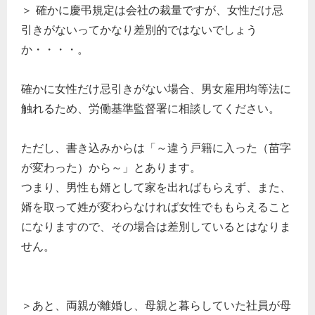
＞ 確かに慶弔規定は会社の裁量ですが、女性だけ忌
引きがないってかなり差別的ではないでしょう
か・・・・。
確かに女性だけ忌引きがない場合、男女雇用均等法に
触れるため、労働基準監督署に相談してください。
ただし、書き込みからは「～違う戸籍に入った（苗字
が変わった）から～」とあります。
つまり、男性も婿として家を出ればもらえず、また、
婿を取って姓が変わらなければ女性でももらえること
どのカテゴリーに投稿しますか？
になりますので、その場合は差別しているとはなりま
選択してください
せん。
労務管理
税務経理
＞あと、両親が離婚し、母親と暮らしていた社員が母
企業法務