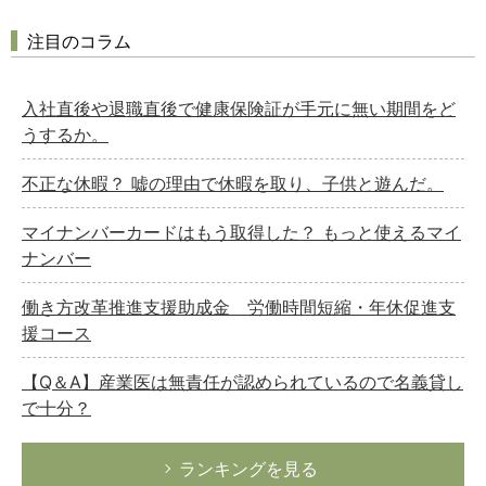
注目のコラム
入社直後や退職直後で健康保険証が手元に無い期間をど
うするか。
不正な休暇？ 嘘の理由で休暇を取り、子供と遊んだ。
マイナンバーカードはもう取得した？ もっと使えるマイ
ナンバー
働き方改革推進支援助成金 労働時間短縮・年休促進支
援コース
【Q＆A】産業医は無責任が認められているので名義貸し
で十分？
ランキングを見る