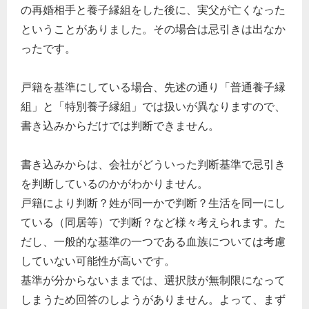
の再婚相手と養子縁組をした後に、実父が亡くなった
経営の知恵
ということがありました。その場合は忌引きは出なか
総務の給湯室
ったです。
秘書のノウハウ
次へ
戸籍を基準にしている場合、先述の通り「普通養子縁
組」と「特別養子縁組」では扱いが異なりますので、
書き込みからだけでは判断できません。
書き込みからは、会社がどういった判断基準で忌引き
を判断しているのかがわかりません。
戸籍により判断？姓が同一かで判断？生活を同一にし
ている（同居等）で判断？など様々考えられます。た
だし、一般的な基準の一つである血族については考慮
していない可能性が高いです。
基準が分からないままでは、選択肢が無制限になって
しまうため回答のしようがありません。よって、まず