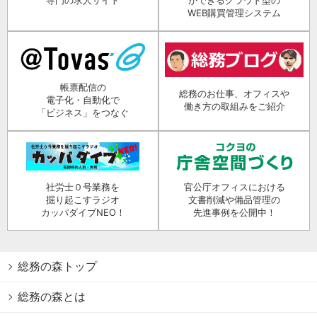
専門の求人サイト
ができるクラウド型の
WEB購買管理システム
帳票配信の
総務のお仕事、オフィスや
電子化・自動化で
働き方の取組みをご紹介
「ビジネス」をつなぐ
社労士０号業務を
官公庁オフィスにおける
掘り起こすラジオ
文書削減や備品管理の
カッパダイブNEO！
先進事例を公開中！
総務の森トップ
総務の森とは