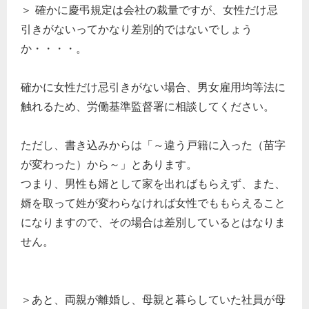
＞ 確かに慶弔規定は会社の裁量ですが、女性だけ忌
引きがないってかなり差別的ではないでしょう
か・・・・。
確かに女性だけ忌引きがない場合、男女雇用均等法に
触れるため、労働基準監督署に相談してください。
ただし、書き込みからは「～違う戸籍に入った（苗字
が変わった）から～」とあります。
つまり、男性も婿として家を出ればもらえず、また、
婿を取って姓が変わらなければ女性でももらえること
どのカテゴリーに投稿しますか？
になりますので、その場合は差別しているとはなりま
選択してください
せん。
労務管理
税務経理
＞あと、両親が離婚し、母親と暮らしていた社員が母
企業法務