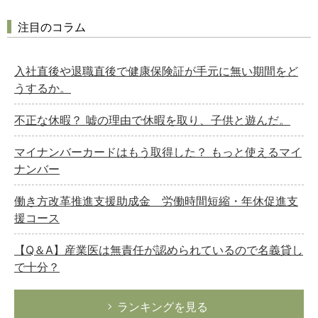
注目のコラム
入社直後や退職直後で健康保険証が手元に無い期間をど
うするか。
不正な休暇？ 嘘の理由で休暇を取り、子供と遊んだ。
マイナンバーカードはもう取得した？ もっと使えるマイ
ナンバー
働き方改革推進支援助成金 労働時間短縮・年休促進支
援コース
【Q＆A】産業医は無責任が認められているので名義貸し
で十分？
ランキングを見る