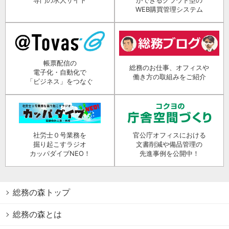
専門の求人サイト
ができるクラウド型の
WEB購買管理システム
帳票配信の
総務のお仕事、オフィスや
電子化・自動化で
働き方の取組みをご紹介
「ビジネス」をつなぐ
社労士０号業務を
官公庁オフィスにおける
掘り起こすラジオ
文書削減や備品管理の
カッパダイブNEO！
先進事例を公開中！
総務の森トップ
総務の森とは