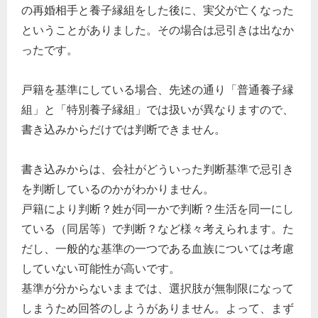
の再婚相手と養子縁組をした後に、実父が亡くなった
経営の知恵
ということがありました。その場合は忌引きは出なか
総務の給湯室
ったです。
秘書のノウハウ
次へ
戸籍を基準にしている場合、先述の通り「普通養子縁
組」と「特別養子縁組」では扱いが異なりますので、
書き込みからだけでは判断できません。
書き込みからは、会社がどういった判断基準で忌引き
を判断しているのかがわかりません。
戸籍により判断？姓が同一かで判断？生活を同一にし
ている（同居等）で判断？など様々考えられます。た
だし、一般的な基準の一つである血族については考慮
していない可能性が高いです。
基準が分からないままでは、選択肢が無制限になって
しまうため回答のしようがありません。よって、まず