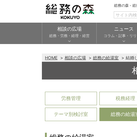
総務の森 - 
相談の広場
ニュース
総務・労務・経理・経営
コラム・記事・リリ
HOME
相談の広場
総務の給湯室
結婚
労務管理
税務経理
テーマ別検討室
総務の給湯