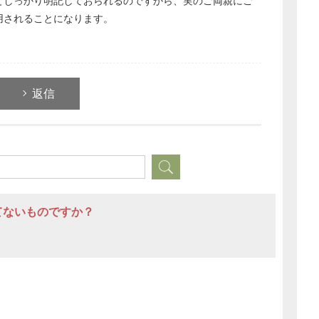
としっかり明記しておられるのですから、実のご両親にご
経営の知恵
用されることになります。
総務の給湯室
秘書のノウハウ
次へ
返信
てないものですか？