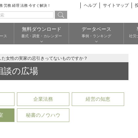
ヘルプ
サイトマップ
総務 労務 経理 法務 今すぐ解決！
無料ダウンロード
データベース
ース
書式・調査・カレンダー
事例・ランキング
社労
した女性の実家の忌引きってないものですか？
相談の広場
企業法務
経営の知恵
室
秘書のノウハウ