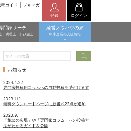
投稿ガイド
メルマガ
登録
ログイン
専門家サーチ
経営ノウハウの泉
士・税理士・行政書士
中小企業の支援情報
お知らせ
2024.4.22
専門家投稿用コラムへの自動投稿を受付けます
2023.11.1
無料ダウンロードページに新書式22点が追加
2023.9.1
「相談の広場」や「専門家コラム」への投稿方
法がわかるガイドを公開