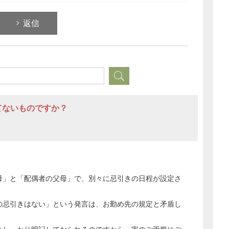
返信
てないものですか？
どのカテゴリーに投稿しますか？
選択してください
母」と「配偶者の父母」で、別々に忌引きの日程が設定さ
労務管理
の忌引きはない」という発言は、お勤め先の規定と矛盾し
税務経理
企業法務