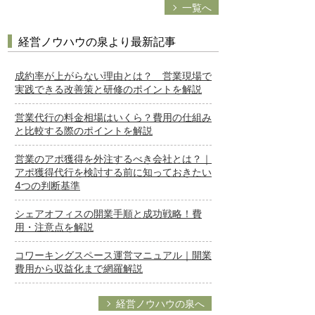
一覧へ
経営ノウハウの泉より最新記事
成約率が上がらない理由とは？ 営業現場で
実践できる改善策と研修のポイントを解説
営業代行の料金相場はいくら？費用の仕組み
と比較する際のポイントを解説
営業のアポ獲得を外注するべき会社とは？｜
アポ獲得代行を検討する前に知っておきたい
4つの判断基準
シェアオフィスの開業手順と成功戦略！費
用・注意点を解説
コワーキングスペース運営マニュアル｜開業
費用から収益化まで網羅解説
経営ノウハウの泉へ