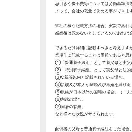
忌引きや慶弔費等については労働基準法
よって、会社の裁量で決める事ができま
御社の様な記載方法の場合、実親であれ
婚姻後は認めないとしているのであれば
できるだけ詳細に記載すべきと考えます
業規則に記載することは困難であると思
①「普通養子縁組」として養父母と実父
②「特別養子縁組」として実父母と法的
③○親等以内と記載されている場合。
④親族及び本人が離婚及び再婚を繰り返
⑤親族が日本以外の国籍の場合。（一夫
⑥内縁の場合。
⑦同居の有無。
など様々な状況が考えられます。
配偶者の父母と普通養子縁組をした場合