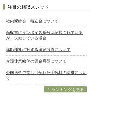
注目の相談スレッド
社内親睦会 積立金について
領収書にインボイス番号は記載されている
が、失効している場合
講師謝礼に対する源泉徴収について
介護休業給付の賃金月額について
外国送金で差し引かれた手数料の請求につい
て
ランキングを見る