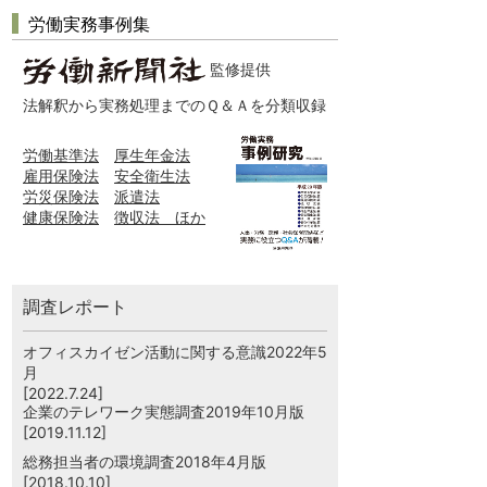
労働実務事例集
監修提供
法解釈から実務処理までのＱ＆Ａを分類収録
労働基準法
厚生年金法
雇用保険法
安全衛生法
労災保険法
派遣法
健康保険法
徴収法 ほか
調査レポート
オフィスカイゼン活動に関する意識2022年5
月
[2022.7.24]
企業のテレワーク実態調査2019年10月版
[2019.11.12]
総務担当者の環境調査2018年4月版
[2018.10.10]