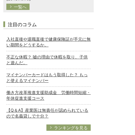
一覧へ
注目のコラム
入社直後や退職直後で健康保険証が手元に無
い期間をどうするか。
不正な休暇？ 嘘の理由で休暇を取り、子供
と遊んだ。
マイナンバーカードはもう取得した？ もっ
と使えるマイナンバー
働き方改革推進支援助成金 労働時間短縮・
年休促進支援コース
【Q＆A】産業医は無責任が認められている
ので名義貸しで十分？
ランキングを見る