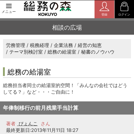
メニュー
登録
ログイン
相談の広場
労務管理
税務経理
企業法務
経営の知恵
テーマ別検討室
総務の給湯室
秘書のノウハウ
総務の給湯室
総務担当者同士の給湯室的空間！「みんなの会社ではどう
してる？」など・・・ご自由に！
年俸制移行の前月残業手当計算
著者
ぴょんこ
さん
最終更新日:2013年11月11日 18:27