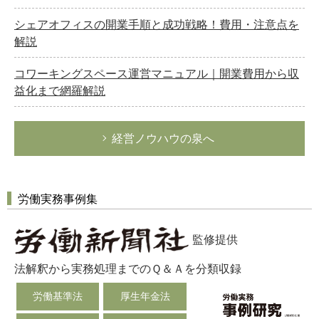
シェアオフィスの開業手順と成功戦略！費用・注意点を
労務管理
解説
税務経理
コワーキングスペース運営マニュアル｜開業費用から収
企業法務
益化まで網羅解説
経営の知恵
総務の給湯室
経営ノウハウの泉へ
秘書のノウハウ
次へ
労働実務事例集
監修提供
法解釈から実務処理までのＱ＆Ａを分類収録
労働基準法
厚生年金法