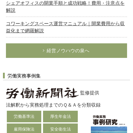
シェアオフィスの開業手順と成功戦略！費用・注意点を
解説
コワーキングスペース運営マニュアル｜開業費用から収
益化まで網羅解説
経営ノウハウの泉へ
労働実務事例集
監修提供
法解釈から実務処理までのＱ＆Ａを分類収録
労働基準法
厚生年金法
雇用保険法
安全衛生法