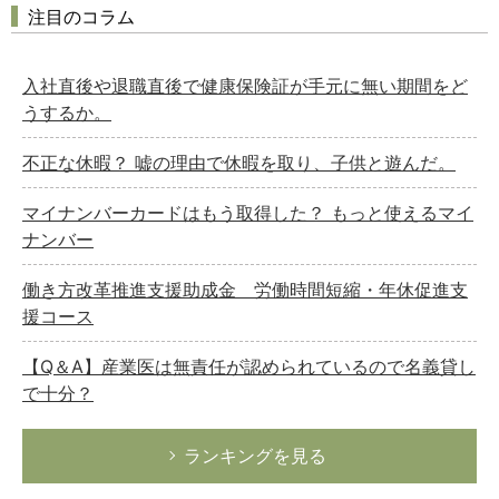
注目のコラム
入社直後や退職直後で健康保険証が手元に無い期間をど
うするか。
不正な休暇？ 嘘の理由で休暇を取り、子供と遊んだ。
マイナンバーカードはもう取得した？ もっと使えるマイ
ナンバー
働き方改革推進支援助成金 労働時間短縮・年休促進支
援コース
【Q＆A】産業医は無責任が認められているので名義貸し
で十分？
ランキングを見る