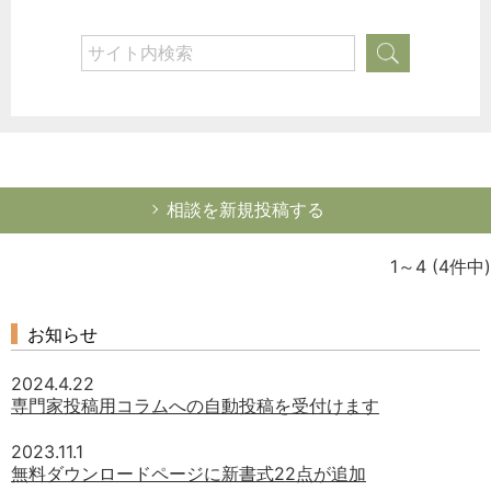
選択してください
労務管理
税務経理
企業法務
経営の知恵
総務の給湯室
相談を新規投稿する
秘書のノウハウ
1～4
(4件中)
次へ
お知らせ
2024.4.22
専門家投稿用コラムへの自動投稿を受付けます
2023.11.1
無料ダウンロードページに新書式22点が追加