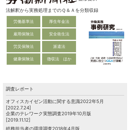
法解釈から実務処理までのＱ＆Ａを分類収録
労働基準法
厚生年金法
雇用保険法
安全衛生法
労災保険法
派遣法
健康保険法
徴収法 ほか
調査レポート
オフィスカイゼン活動に関する意識2022年5月
[2022.7.24]
企業のテレワーク実態調査2019年10月版
[2019.11.12]
総務担当者の環境調査2018年4月版