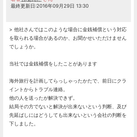
最終更新日:2016年09月29日 13:30
どのカテゴリーに投稿しますか？
選択してください
労務管理
> 他社さんではこのような場合に金銭補償という対応
を取られる場合があるのか、お聞かせいただけません
税務経理
でしょうか。
企業法務
経営の知恵
当社では金銭補償をしたことがあります
総務の給湯室
秘書のノウハウ
海外旅行を計画してらっしゃったかたで、前日にクラ
次へ
イントからトラブル連絡。
他の人を送ったが解決できず。
結局その方でないと解決が出来ないという判断、及び
先延ばしにはどうしても出来ないという会社の判断を
下しました。